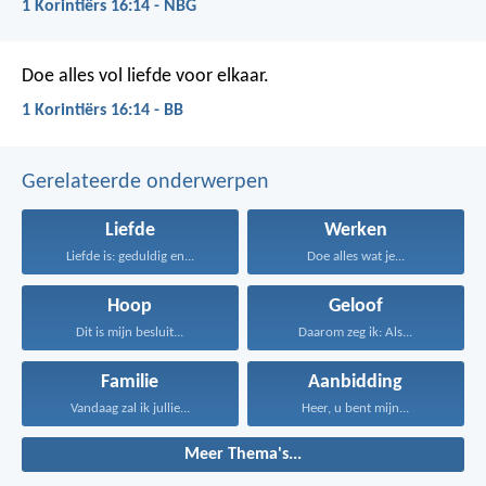
1 Korintiërs 16:14 - NBG
Doe alles vol liefde voor elkaar.
1 Korintiërs 16:14 - BB
Gerelateerde onderwerpen
Liefde
Werken
Liefde is: geduldig en...
Doe alles wat je...
Hoop
Geloof
Dit is mijn besluit...
Daarom zeg ik: Als...
Familie
Aanbidding
Vandaag zal ik jullie...
Heer, u bent mijn...
Meer Thema's...