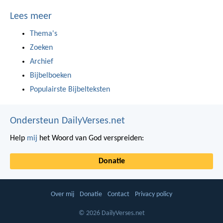
Lees meer
Thema's
Zoeken
Archief
Bijbelboeken
Populairste Bijbelteksten
Ondersteun DailyVerses.net
Help
mij
het Woord van God verspreiden:
Donatie
Over mij
Donatie
Contact
Privacy policy
© 2026 DailyVerses.net