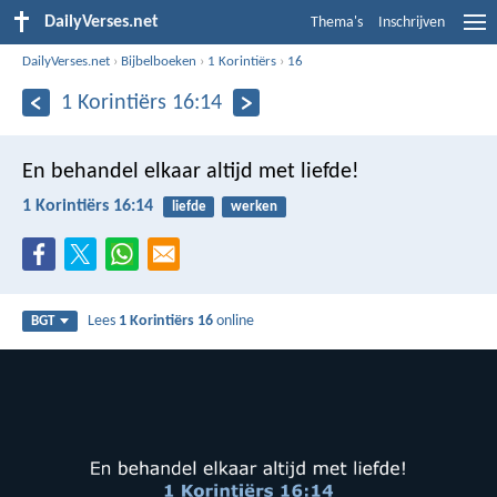
DailyVerses.net
Thema's
Inschrijven
DailyVerses.net
›
Bijbelboeken
›
1 Korintiërs
›
16
1 Korintiërs 16:14
En behandel elkaar altijd met liefde!
1 Korintiërs 16:14
liefde
werken
Lees
1 Korintiërs 16
online
BGT