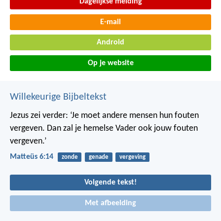
Dagelijkse melding
E-mail
Android
Op je website
Willekeurige Bijbeltekst
Jezus zei verder: ‘Je moet andere mensen hun fouten
vergeven. Dan zal je hemelse Vader ook jouw fouten
vergeven.’
Matteüs 6:14
zonde
genade
vergeving
Volgende tekst!
Met afbeelding