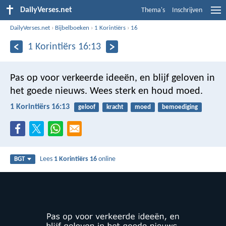
DailyVerses.net
Thema's
Inschrijven
DailyVerses.net
›
Bijbelboeken
›
1 Korintiërs
›
16
1 Korintiërs 16:13
Pas op voor verkeerde ideeën, en blijf geloven in
het goede nieuws. Wees sterk en houd moed.
1 Korintiërs 16:13
geloof
kracht
moed
bemoediging
Lees
1 Korintiërs 16
online
BGT