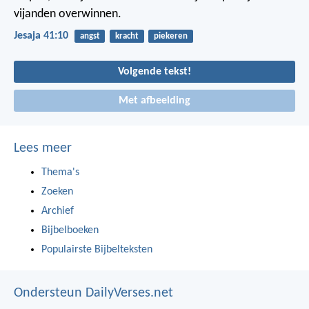
vijanden overwinnen.
Jesaja 41:10
angst
kracht
piekeren
Volgende tekst!
Met afbeelding
Lees meer
Thema's
Zoeken
Archief
Bijbelboeken
Populairste Bijbelteksten
Ondersteun DailyVerses.net