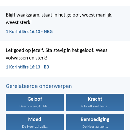
Blijft waakzaam, staat in het geloof, weest manlijk,
weest sterk!
1 Korintiërs 16:13 - NBG
Let goed op jezelf. Sta stevig in het geloof. Wees
volwassen en sterk!
1 Korintiërs 16:13 - BB
Gerelateerde onderwerpen
Geloof
Kracht
Daarom zeg ik: Als...
Je hoeft niet bang...
Moed
Bemoediging
De Heer zal zelf...
De Heer zal zelf...