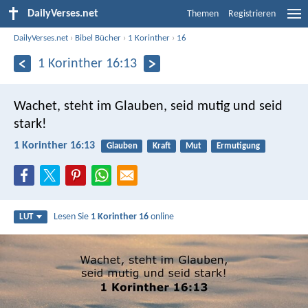
DailyVerses.net
Themen
Registrieren
DailyVerses.net
›
Bibel Bücher
›
1 Korinther
›
16
1 Korinther 16:13
Wachet, steht im Glauben, seid mutig und seid
stark!
1 Korinther 16:13
Glauben
Kraft
Mut
Ermutigung
Lesen Sie
1 Korinther 16
online
LUT