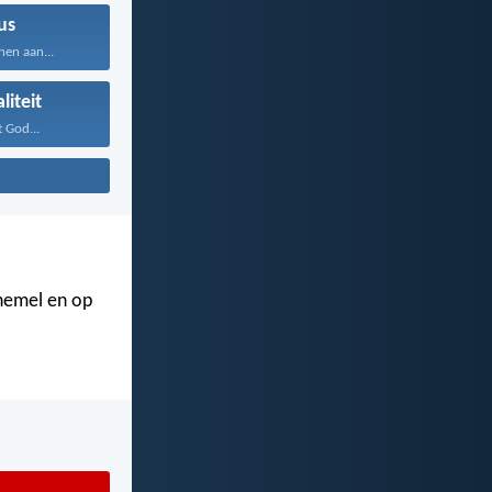
us
hen aan...
liteit
t God...
 hemel en op