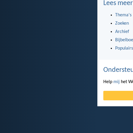
Lees meer
Thema's
Zoeken
Archief
Bijbelbo
Populairs
Ondersteu
Help
mij
het Wo