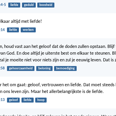
:4-5
liefde
geduld
boosheid
kaar altijd met liefde!
:14
liefde
werken
n, houd vast aan het geloof dat de doden zullen opstaan. Blij
an God. En doe altijd je uiterste best om elkaar te steunen. Bl
al je moeite niet voor niets zijn en zul je eeuwig leven. Dat is 
:58
gehoorzaamheid
beloning
bemoediging
ar het om gaat: geloof, vertrouwen en liefde. Dat moet steeds
in ons leven zijn. Maar het allerbelangrijkste is de liefde.
:13
geloof
liefde
hoop