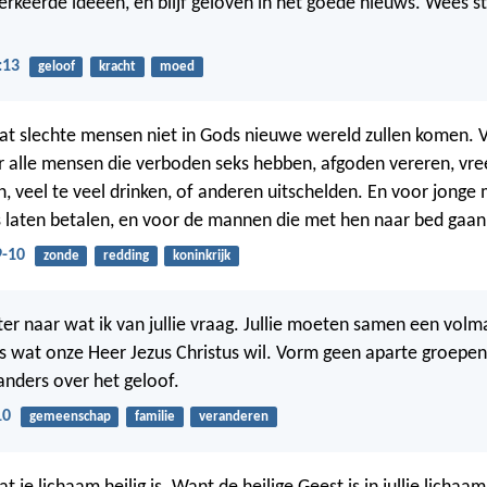
erkeerde ideeën, en blijf geloven in het goede nieuws. Wees s
:13
geloof
kracht
moed
dat slechte mensen niet in Gods nieuwe wereld zullen komen. Ve
r alle mensen die verboden seks hebben, afgoden vereren, vr
en, veel te veel drinken, of anderen uitschelden. En voor jonge
s laten betalen, en voor de mannen die met hen naar bed gaan
9-10
zonde
redding
koninkrijk
ster naar wat ik van jullie vraag. Jullie moeten samen een vol
s wat onze Heer Jezus Christus wil. Vorm geen aparte groepen,
 anders over het geloof.
10
gemeenschap
familie
veranderen