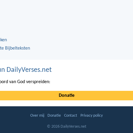
eken
te Bijbelteksten
n DailyVerses.net
ord van God verspreiden:
Donatie
Over mij
Donatie
Contact
Privacy policy
© 2026 DailyVerses.net