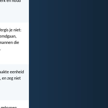
terk en houd
rgis je niet:
eemdgaan,
 mannen die
.
maakte eenheid
 en zeg niet