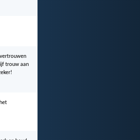
f vertrouwen
ijf trouw aan
zeker!
 het