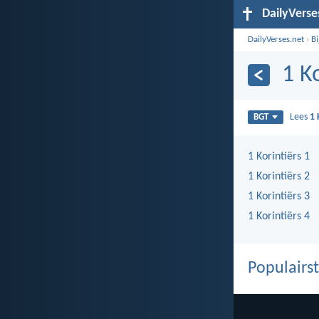
DailyVerse
DailyVerses.net
›
B
1 K
Lees
1 
BGT
1 Korintiërs 1
1 Korintiërs 2
1 Korintiërs 3
1 Korintiërs 4
Populairst