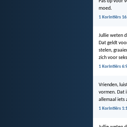
Pas op voor v
moed.
1 Korintiërs 16
Jullie weten 
Dat geldt voo
stelen, graai
zich voor sek
1 Korintiërs 6:
Vrienden, lui
vormen. Dat i
allemaal iets
1 Korintiërs 1: