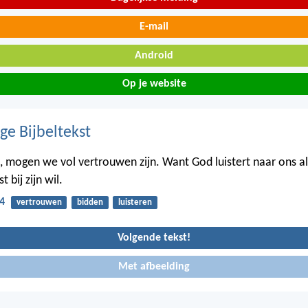
E-mail
Android
Op je website
ge Bijbeltekst
, mogen we vol vertrouwen zijn. Want God luistert naar ons al
 bij zijn wil.
4
vertrouwen
bidden
luisteren
Volgende tekst!
Met afbeelding