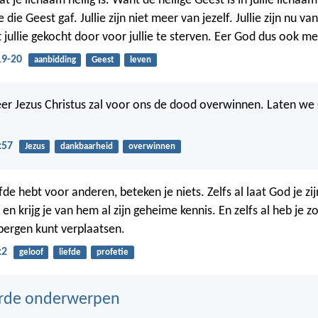
at je lichaam heilig is. Want de heilige Geest is in jullie licha
 die Geest gaf. Jullie zijn niet meer van jezelf. Jullie zijn nu va
 jullie gekocht door voor jullie te sterven. Eer God dus ook me
19-20
aanbidding
Geest
leven
er Jezus Christus zal voor ons de dood overwinnen. Laten we
:57
Jezus
dankbaarheid
overwinnen
efde hebt voor anderen, beteken je niets. Zelfs al laat God je z
 krijg je van hem al zijn geheime kennis. En zelfs al heb je z
 bergen kunt verplaatsen.
:2
geloof
liefde
profetie
erde onderwerpen