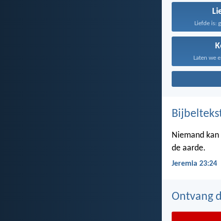
Li
Liefde is: 
K
Laten we e
Bijbelteks
Niemand kan z
de aarde.
Jeremia 23:24
Ontvang de