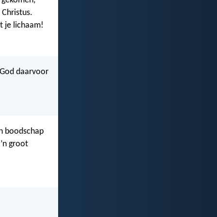
am gekomen,
n Christus.
t je lichaam!
 God daarvoor
ijn boodschap
o’n groot