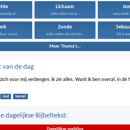
efde
Lichaam
Jez
geduldig en...
Jullie weten dat je...
Jezus keek 
erk
Zonde
Seksua
lkaar moed...
Jullie weten dat slechte...
Dit is wa
Meer Thema's...
t van de dag
ich voor mij verbergen, ik zie alles. Want ik ben overal, in de
God
hemel
 dagelijkse Bijbeltekst:
Dagelijkse melding