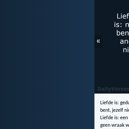
«
Liefde is: gedu
bent, jezelf n
Liefde is: een
geen wraak w