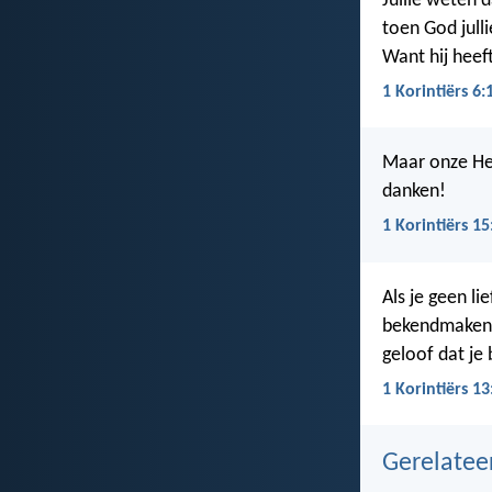
Jullie weten d
toen God jullie
Want hij heeft
1 Korintiërs 6:
Maar onze He
danken!
1 Korintiërs 15
Als je geen li
bekendmaken en
geloof dat je
1 Korintiërs 13
Gerelate