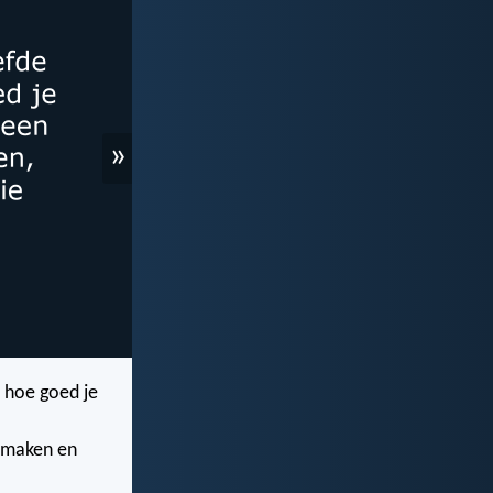
»
en hoe goed je
e maken en