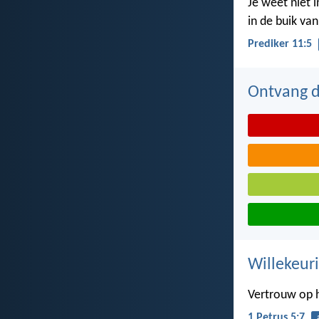
Je weet niet 
in de buik va
Prediker 11:5
Ontvang de
Willekeuri
Vertrouw op h
1 Petrus 5:7