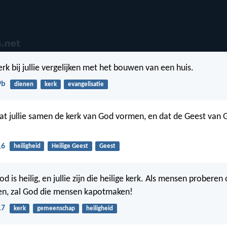
rk bij jullie vergelijken met het bouwen van een huis.
9b
dienen
kerk
evangelisatie
dat jullie samen de kerk van God vormen, en dat de Geest van Go
16
heiligheid
Heilige Geest
Geest
d is heilig, en jullie zijn die heilige kerk. Als mensen proberen
en, zal God die mensen kapotmaken!
17
kerk
gemeenschap
heiligheid