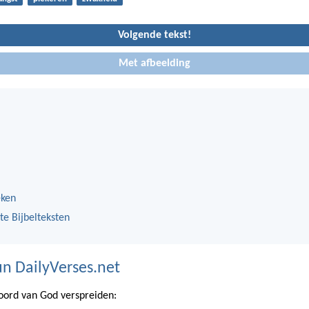
Volgende tekst!
Met afbeelding
eken
te Bijbelteksten
n DailyVerses.net
ord van God verspreiden: