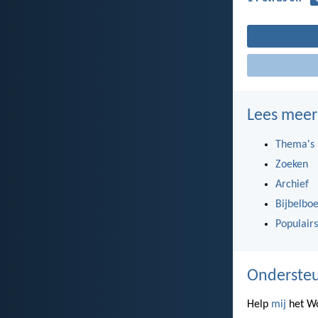
Lees meer
Thema's
Zoeken
Archief
Bijbelbo
Populairs
Ondersteu
Help
mij
het Wo