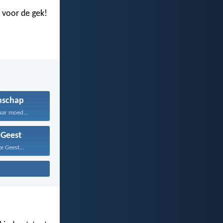
t voor de gek!
schap
aar moed...
 Geest
e Geest...