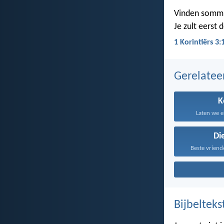
Vinden sommige
Je zult eerst
1 Korintiërs 3:
Gerelate
K
Laten we e
Di
Beste vriend
Bijbelteks