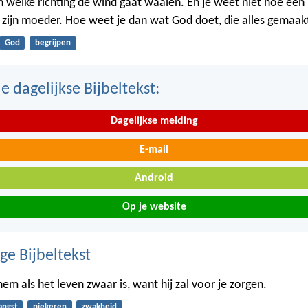
in welke richting de wind gaat waaien. En je weet niet hoe een
n zijn moeder. Hoe weet je dan wat God doet, die alles gemaak
God
begrijpen
 dagelijkse Bijbeltekst:
Dagelijkse melding
E-mail
Android
Op je website
ge Bijbeltekst
em als het leven zwaar is, want hij zal voor je zorgen.
angst
piekeren
zwakheid