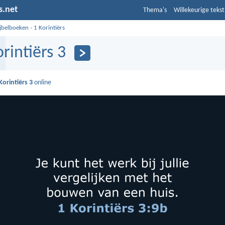
s.net
Thema's
Willekeurige tekst
ijbelboeken
›
1 Korintiërs
orintiërs 3
Korintiërs 3
online