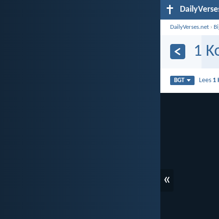
DailyVerse
DailyVerses.net
›
B
1 K
Lees
1 
BGT
«