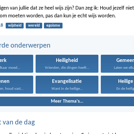
n van jullie dat ze heel wijs zijn? Dan zeg ik: Houd jezelf nie
 dom moeten worden, pas dan kun je echt wijs worden.
18
wijsheid
wereld
egoisme
erde onderwerpen
erk
Heiligheid
Gemeen
lkaar moed...
Vrienden, die dingen heeft...
Laten we elk
enen
Evangelisatie
Heilige
en, houd vast...
Want in de heilige...
En de heilig
Meer Thema's...
t van de dag