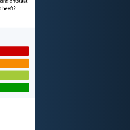
 kind ontstaat
t heeft?