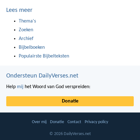
Lees meer
Thema's
Zoeken
Archief
Bijbelboeken
Populairste Bijbelteksten
Ondersteun DailyVerses.net
Help
mij
het Woord van God verspreiden:
Donatie
Over mij
Donatie
Contact
Privacy policy
© 2026 DailyVerses.net