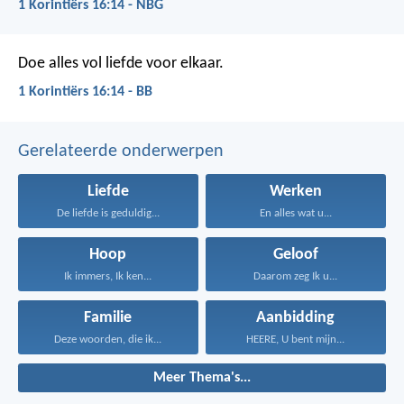
1 Korintiërs 16:14 - NBG
Doe alles vol liefde voor elkaar.
1 Korintiërs 16:14 - BB
Gerelateerde onderwerpen
Liefde
Werken
De liefde is geduldig...
En alles wat u...
Hoop
Geloof
Ik immers, Ik ken...
Daarom zeg Ik u...
Familie
Aanbidding
Deze woorden, die ik...
HEERE, U bent mijn...
Meer Thema's...