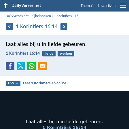
DailyVerses.net
Thema's
Inschrijven
DailyVerses.net
›
Bijbelboeken
›
1 Korintiërs
›
16
1 Korintiërs 16:14
Laat alles bij u in liefde gebeuren.
1 Korintiërs 16:14
liefde
werken
Lees
1 Korintiërs 16
online
HSV