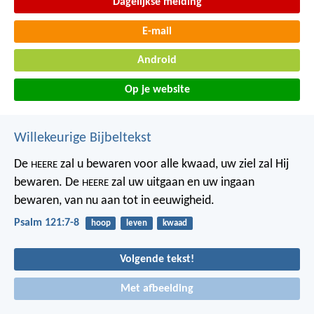
Dagelijkse melding
E-mail
Android
Op je website
Willekeurige Bijbeltekst
De
zal u bewaren voor alle kwaad,
uw ziel zal Hij
HEERE
bewaren.
De
zal uw uitgaan en uw ingaan
HEERE
bewaren,
van nu aan tot in eeuwigheid.
Psalm 121:7-8
hoop
leven
kwaad
Volgende tekst!
Met afbeelding