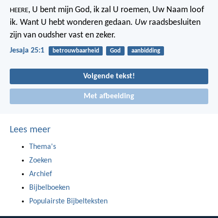
, U bent mijn God,
ik zal U roemen, Uw Naam loof
HEERE
ik.
Want U hebt wonderen gedaan.
Uw
raadsbesluiten
zijn van oudsher vast en zeker.
Jesaja 25:1
betrouwbaarheid
God
aanbidding
Volgende tekst!
Met afbeelding
Lees meer
Thema's
Zoeken
Archief
Bijbelboeken
Populairste Bijbelteksten