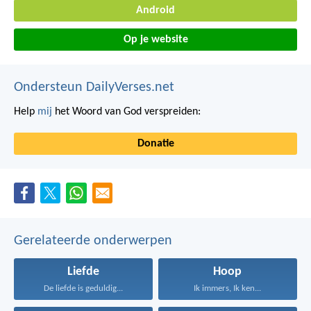
Android
Op je website
Ondersteun DailyVerses.net
Help
mij
het Woord van God verspreiden:
Donatie
Gerelateerde onderwerpen
Liefde
Hoop
De liefde is geduldig...
Ik immers, Ik ken...