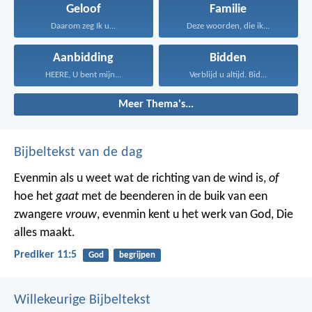
Geloof
Familie
Daarom zeg Ik u...
Deze woorden, die ik...
Aanbidding
Bidden
HEERE, U bent mijn...
Verblijd u altijd. Bid...
Meer Thema's...
Bijbeltekst van de dag
Evenmin als u weet wat de richting van de wind is,
of
hoe het
gaat
met de beenderen in de buik van een
zwangere
vrouw
, evenmin kent u het werk van God, Die
alles maakt.
Prediker 11:5
God
begrijpen
Willekeurige Bijbeltekst