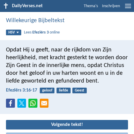
DailyVerses.net
Thema's
Inschrijven
Willekeurige Bijbeltekst
Lees
Efeziërs 3
online
HSV
Opdat Hij u geeft, naar de rijkdom van Zijn
heerlijkheid, met kracht gesterkt te worden door
Zijn Geest in de innerlijke mens, opdat Christus
door het geloof in uw harten woont en u in de
liefde geworteld en gefundeerd bent.
Efeziërs 3:16-17
geloof
liefde
Geest
Volgende tekst!