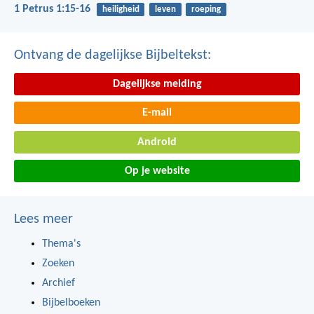
1 Petrus 1:15-16
heiligheid
leven
roeping
Ontvang de dagelijkse Bijbeltekst:
Dagelijkse melding
E-mail
Android
Op je website
Lees meer
Thema's
Zoeken
Archief
Bijbelboeken