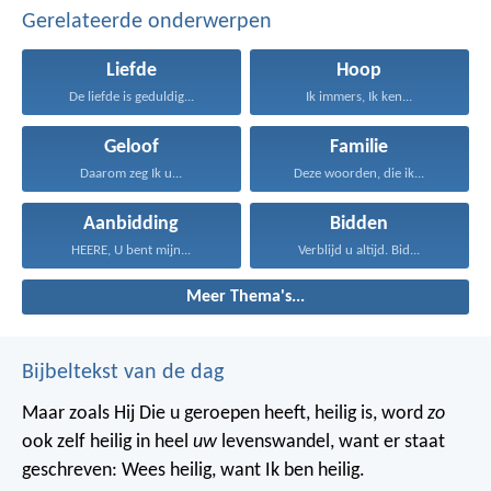
Gerelateerde onderwerpen
Liefde
Hoop
De liefde is geduldig...
Ik immers, Ik ken...
Geloof
Familie
Daarom zeg Ik u...
Deze woorden, die ik...
Aanbidding
Bidden
HEERE, U bent mijn...
Verblijd u altijd. Bid...
Meer Thema's...
Bijbeltekst van de dag
Maar zoals Hij Die u geroepen heeft, heilig is, word
zo
ook zelf heilig in heel
uw
levenswandel, want er staat
geschreven: Wees heilig, want Ik ben heilig.