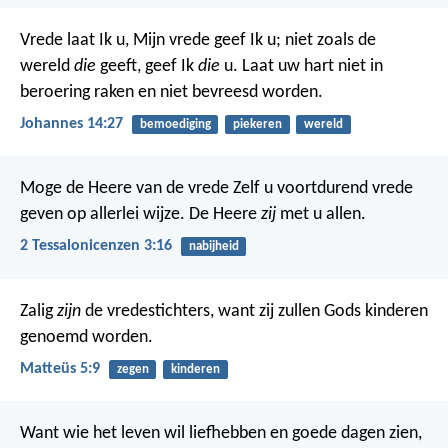
Vrede laat Ik u, Mijn vrede geef Ik u; niet zoals de
wereld
die
geeft, geef Ik
die
u. Laat uw hart niet in
beroering raken en niet bevreesd worden.
Johannes 14:27
bemoediging
piekeren
wereld
Moge de Heere van de vrede Zelf u voortdurend vrede
geven op allerlei wijze. De Heere
zij
met u allen.
2 Tessalonicenzen 3:16
nabijheid
Zalig
zijn
de vredestichters, want zij zullen Gods kinderen
genoemd worden.
Matteüs 5:9
zegen
kinderen
Want wie het leven wil liefhebben en goede dagen zien,