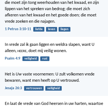
die moet zijn tong weerhouden van het kwaad, en zijn
lippen van het spreken van bedrog; die moet zich
afkeren van het kwaad en het goede doen; die moet
vrede zoeken en die najagen.
1 Petrus 3:10-11
liefde
leven
liegen
In vrede zal ik gaan liggen en weldra slapen,
want U
alleen,
, doet mij veilig wonen.
HEERE
Psalm 4:9
veiligheid
rust
Het is
Uw
vaste voornemen:
U zult volkomen vrede
bewaren,
want men heeft op U vertrouwd.
Jesaja 26:3
vertrouwen
veiligheid
En laat de vrede van God heersen in uw harten, waartoe