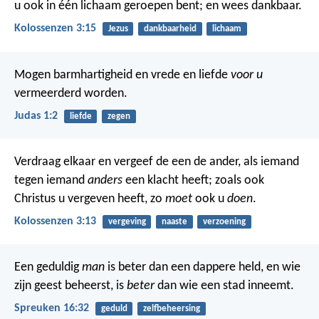
u ook in één lichaam geroepen bent; en wees dankbaar.
Kolossenzen 3:15
Jezus
dankbaarheid
lichaam
Mogen barmhartigheid en vrede en liefde
voor u
vermeerderd worden.
Judas 1:2
liefde
zegen
Verdraag elkaar en vergeef de een de ander, als iemand
tegen iemand
anders
een klacht heeft; zoals ook
Christus u vergeven heeft, zo
moet
ook u
doen
.
Kolossenzen 3:13
vergeving
naaste
verzoening
Een geduldig
man
is beter dan een dappere held,
en wie
zijn geest beheerst, is
beter
dan wie een stad inneemt.
Spreuken 16:32
geduld
zelfbeheersing