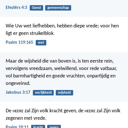
Efeziërs 4:3
Geest
gemeenschap
Wie Uw wet liefhebben, hebben diepe vrede;
voor hen
ligt er geen struikelblok.
Psalm 119:165
wet
Maar de wijsheid die van boven is, is ten eerste rein,
vervolgens vreedzaam, welwillend, voor rede vatbaar,
vol barmhartigheid en goede vruchten, onpartijdig en
ongeveinsd.
Jakobus 3:17
eerlijkheid
wijsheid
De
zal Zijn volk kracht geven,
de
zal Zijn volk
HEERE
HEERE
zegenen met vrede.
Psalm 29:11
kracht
zegen