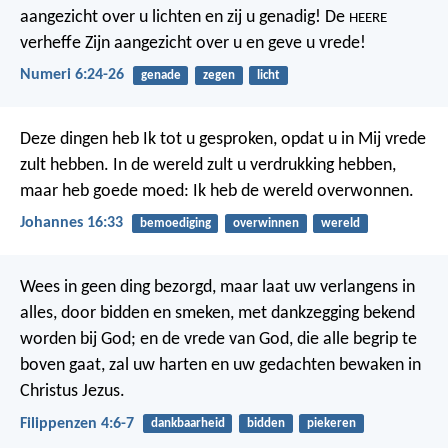
aangezicht over u lichten
en zij u genadig!
De
HEERE
verheffe Zijn aangezicht over u
en geve u vrede!
Numeri 6:24-26
genade
zegen
licht
Deze dingen heb Ik tot u gesproken, opdat u in Mij vrede
zult hebben. In de wereld zult u verdrukking hebben,
maar heb goede moed: Ik heb de wereld overwonnen.
Johannes 16:33
bemoediging
overwinnen
wereld
Wees in geen ding bezorgd, maar laat uw verlangens in
alles, door bidden en smeken, met dankzegging bekend
worden bij God; en de vrede van God, die alle begrip te
boven gaat, zal uw harten en uw gedachten bewaken in
Christus Jezus.
Filippenzen 4:6-7
dankbaarheid
bidden
piekeren