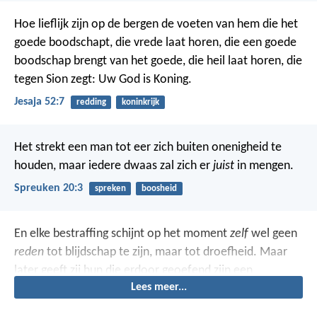
Hoe lieflijk zijn op de bergen
de voeten van hem die het
goede boodschapt,
die vrede laat horen, die een goede
boodschap brengt van het goede,
die heil laat horen,
die
tegen Sion zegt:
Uw God is Koning.
Jesaja 52:7
redding
koninkrijk
Het strekt een man tot eer zich buiten onenigheid te
houden,
maar iedere dwaas zal zich er
juist
in mengen.
Spreuken 20:3
spreken
boosheid
En elke bestraffing schijnt op het moment
zelf
wel geen
reden
tot blijdschap te zijn, maar tot droefheid. Maar
later geeft zij hun die erdoor geoefend zijn een
Lees meer...
vreedzame vrucht van gerechtigheid.