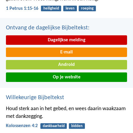
1 Petrus 1:15-16
heiligheid
leven
roeping
Ontvang de dagelijkse Bijbeltekst:
Dagelijkse melding
E-mail
Android
Op je website
Willekeurige Bijbeltekst
Houd sterk aan in het gebed, en wees daarin waakzaam
met dankzegging.
Kolossenzen 4:2
dankbaarheid
bidden