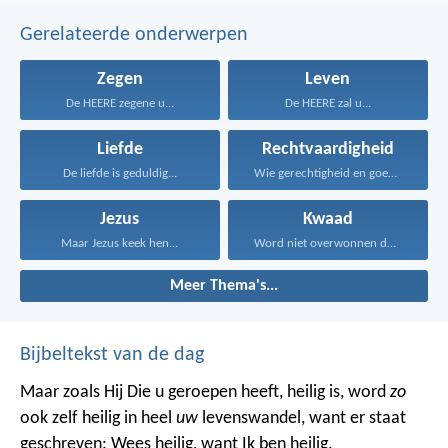
Gerelateerde onderwerpen
Zegen
Leven
De HEERE zegene u...
De HEERE zal u...
Liefde
Rechtvaardigheid
De liefde is geduldig...
Wie gerechtigheid en goedertierenheid...
Jezus
Kwaad
Maar Jezus keek hen...
Word niet overwonnen door...
Meer Thema's...
Bijbeltekst van de dag
Maar zoals Hij Die u geroepen heeft, heilig is, word
zo
ook zelf heilig in heel
uw
levenswandel, want er staat
geschreven: Wees heilig, want Ik ben heilig.