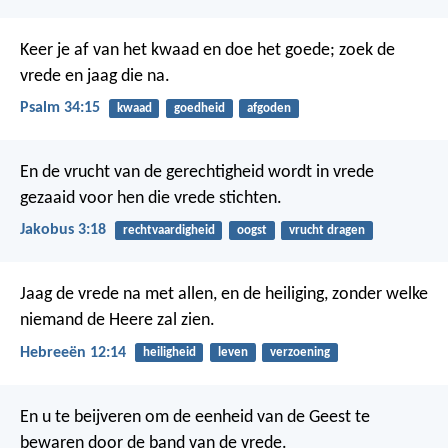
Keer je af van het kwaad en doe het goede;
zoek de
vrede en jaag die na.
Psalm 34:15
kwaad
goedheid
afgoden
En de vrucht van de gerechtigheid wordt in vrede
gezaaid voor hen die vrede stichten.
Jakobus 3:18
rechtvaardigheid
oogst
vrucht dragen
Jaag de vrede na met allen, en de heiliging, zonder welke
niemand de Heere zal zien.
Hebreeën 12:14
heiligheid
leven
verzoening
En u te beijveren om de eenheid van de Geest te
bewaren door de band van de vrede.