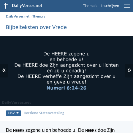
DailyVerses.net
Thema's
Inschrijven
DailyVerses.net
›
Thema's
Bijbelteksten over Vrede
«
»
HSV
Herziene Statenvertaling
De
zegene u
en behoede u!
De
doe Zijn
HEERE
HEERE