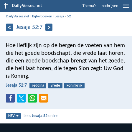
DailyVerses.net
Thema's
Inschrijven
DailyVerses.net
›
Bijbelboeken
›
Jesaja
›
52
Jesaja 52:7
Hoe lieflijk zijn op de bergen
de voeten van hem
die het goede boodschapt,
die vrede laat horen,
die een goede boodschap brengt van het goede,
die heil laat horen,
die tegen Sion zegt:
Uw God
is Koning.
Jesaja 52:7
redding
vrede
koninkrijk
Lees
Jesaja 52
online
HSV