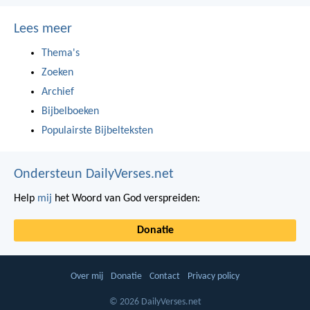
Lees meer
Thema's
Zoeken
Archief
Bijbelboeken
Populairste Bijbelteksten
Ondersteun DailyVerses.net
Help
mij
het Woord van God verspreiden:
Donatie
Over mij
Donatie
Contact
Privacy policy
© 2026 DailyVerses.net