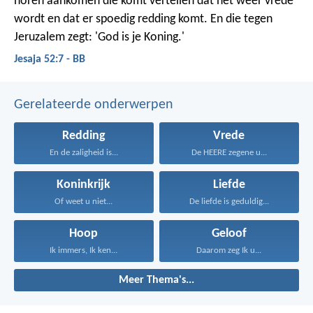
horen aankomen die komt vertellen dat het weer vrede
wordt en dat er spoedig redding komt. En die tegen
Jeruzalem zegt: 'God is je Koning.'
Jesaja 52:7 - BB
Gerelateerde onderwerpen
Redding
Vrede
En de zaligheid is...
De HEERE zegene u...
Koninkrijk
Liefde
Of weet u niet...
De liefde is geduldig...
Hoop
Geloof
Ik immers, Ik ken...
Daarom zeg Ik u...
Meer Thema's...