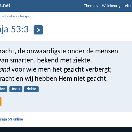
s.net
Thema's
Willekeurige tekst
ijbelboeken
›
Jesaja
›
53
aja 53:3
eracht, de onwaardigste onder de mensen,
an smarten, bekend met ziekte,
and
voor wie men het gezicht verbergt;
eracht en wij hebben Hem niet geacht.
jden
Jezus
ziekte
saja 53
online