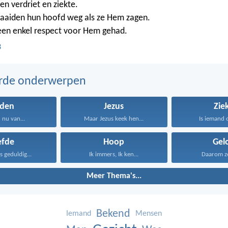
 en verdriet en ziekte.
aaiden hun hoofd weg als ze Hem zagen.
en enkel respect voor Hem gehad.
B
erde onderwerpen
jden
Jezus
Zie
nu van...
Maar Jezus keek hen...
Is iemand o
efde
Hoop
Gel
is geduldig...
Ik immers, Ik ken...
Daarom zeg
Meer Thema's...
Bekend
Iemand
Mensen