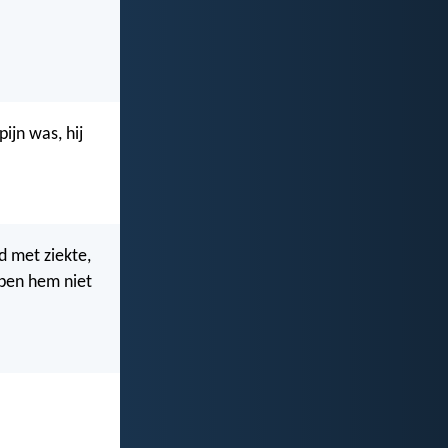
ijn was, hij
 met ziekte,
bben hem niet