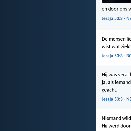
en door ons w
Jesaja 53:3 - 
De mensen liep
wist wat ziekt
Jesaja 53:3 - B
Hij was verac
ja, als ieman
geacht.
Jesaja 53:3 - 
Niemand wild
Hij werd door