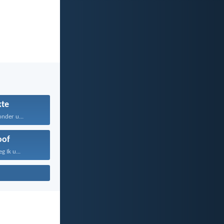
kte
nder u...
oof
 Ik u...