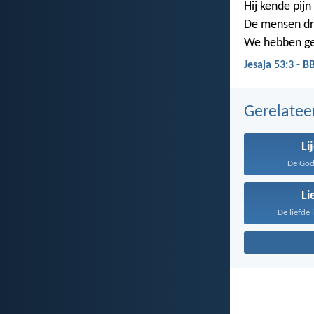
Hij kende pijn
De mensen dr
We hebben ge
Jesaja 53:3 - B
Gerelate
Li
De God 
Li
De liefde 