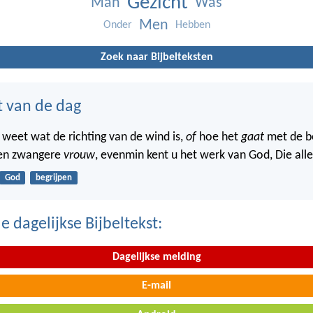
Gezicht
Man
Was
Men
Onder
Hebben
Zoek naar Bijbelteksten
t van de dag
 weet wat de richting van de wind is,
of
hoe het
gaat
met de b
een zwangere
vrouw
, evenmin kent u het werk van God, Die all
God
begrijpen
 dagelijkse Bijbeltekst:
Dagelijkse melding
E-mail