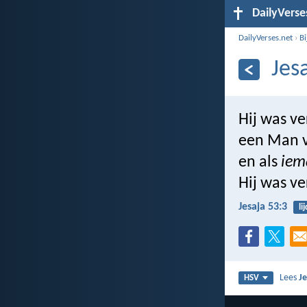
DailyVerse
DailyVerses.net
›
B
Jes
Hij was v
een Man v
en als
iem
Hij was v
Jesaja 53:3
li
Lees
Je
HSV