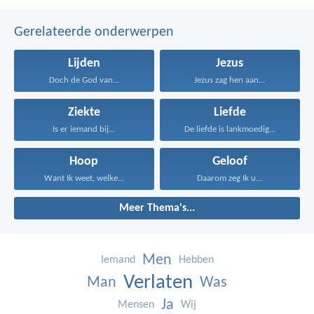
Gerelateerde onderwerpen
Lijden
Jezus
Doch de God van...
Jezus zag hen aan...
Ziekte
Liefde
Is er iemand bij...
De liefde is lankmoedig...
Hoop
Geloof
Want Ik weet, welke...
Daarom zeg Ik u...
Meer Thema's...
Men
Iemand
Hebben
Verlaten
Man
Was
Ja
Mensen
Wij