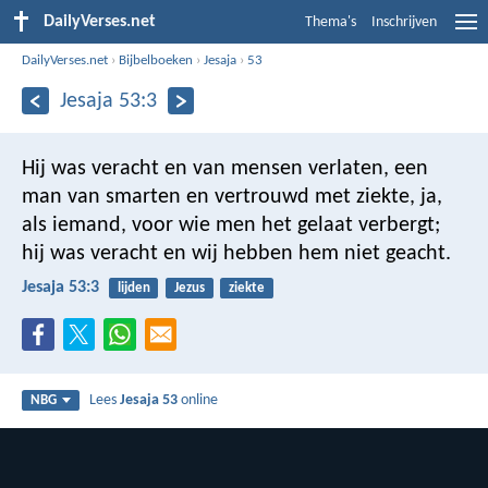
DailyVerses.net
Thema's
Inschrijven
DailyVerses.net
›
Bijbelboeken
›
Jesaja
›
53
Jesaja 53:3
Hij was veracht en van mensen verlaten, een
man van smarten en vertrouwd met ziekte, ja,
als iemand, voor wie men het gelaat verbergt;
hij was veracht en wij hebben hem niet geacht.
Jesaja 53:3
lijden
Jezus
ziekte
Lees
Jesaja 53
online
NBG