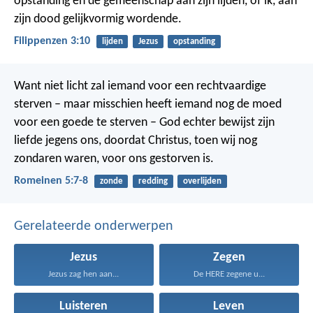
opstanding en de gemeenschap aan zijn lijden, of ik, aan
zijn dood gelijkvormig wordende.
Filippenzen 3:10
lijden
Jezus
opstanding
Want niet licht zal iemand voor een rechtvaardige
sterven – maar misschien heeft iemand nog de moed
voor een goede te sterven – God echter bewijst zijn
liefde jegens ons, doordat Christus, toen wij nog
zondaren waren, voor ons gestorven is.
Romeinen 5:7-8
zonde
redding
overlijden
Gerelateerde onderwerpen
Jezus
Zegen
Jezus zag hen aan...
De HERE zegene u...
Luisteren
Leven