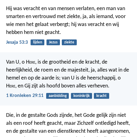
Hij was veracht en van mensen verlaten, een man van
smarten en vertrouwd met ziekte, ja, als iemand, voor
wie men het gelaat verbergt; hij was veracht en wij
hebben hem niet geacht.
Jesaja 53:3
lijden
Jezus
ziekte
Van U, o H
ere
, is de grootheid en de kracht, de
heerlijkheid, de roem en de majesteit, ja, alles wat in de
hemel en op de aarde is; van U is de heerschappij, o
H
ere
, en Gij zijt als hoofd boven alles verheven.
1 Kronieken 29:11
aanbidding
koninkrijk
kracht
Die, in de gestalte Gods zijnde, het Gode gelijk zijn niet
als een roof heeft geacht, maar Zichzelf ontledigd heeft,
en de gestalte van een dienstknecht heeft aangenomen,