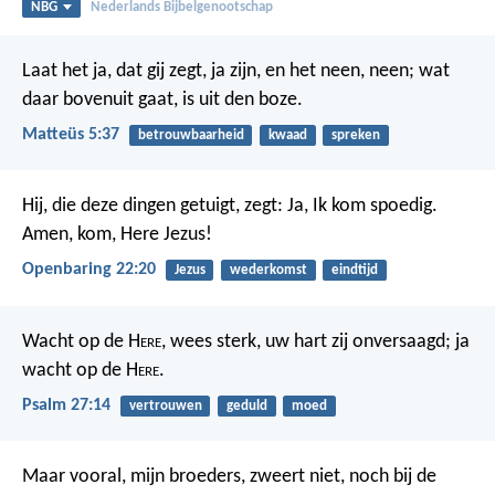
NBG
Nederlands Bijbelgenootschap
Laat het ja, dat gij zegt, ja zijn, en het neen, neen; wat
daar bovenuit gaat, is uit den boze.
Matteüs 5:37
betrouwbaarheid
kwaad
spreken
Hij, die deze dingen getuigt, zegt: Ja, Ik kom spoedig.
Amen, kom, Here Jezus!
Openbaring 22:20
Jezus
wederkomst
eindtijd
Wacht op de H
ere
, wees sterk,
uw hart zij onversaagd; ja
wacht op de H
ere
.
Psalm 27:14
vertrouwen
geduld
moed
Maar vooral, mijn broeders, zweert niet, noch bij de