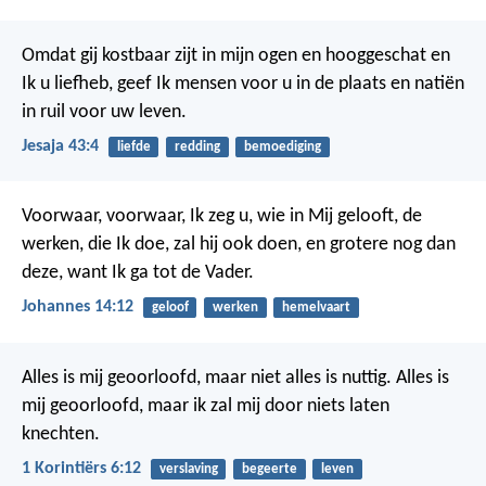
Omdat gij kostbaar zijt in mijn ogen en hooggeschat en
Ik u liefheb, geef Ik mensen voor u in de plaats en natiën
in ruil voor uw leven.
Jesaja 43:4
liefde
redding
bemoediging
Voorwaar, voorwaar, Ik zeg u, wie in Mij gelooft, de
werken, die Ik doe, zal hij ook doen, en grotere nog dan
deze, want Ik ga tot de Vader.
Johannes 14:12
geloof
werken
hemelvaart
Alles is mij geoorloofd, maar niet alles is nuttig. Alles is
mij geoorloofd, maar ik zal mij door niets laten
knechten.
1 Korintiërs 6:12
verslaving
begeerte
leven