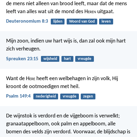
de mens niet alleen van brood leeft, maar dat de mens
leeft van alles wat uit de mond des H
eren
uitgaat.
Deuteronomium 8:3
lijden
Woord van God
leven
Mijn zoon, indien uw hart wijs is,
dan zal ook mijn hart
zich verheugen.
Spreuken 23:15
wijsheid
hart
vreugde
Want de H
ere
heeft een welbehagen in zijn volk,
Hij
kroont de ootmoedigen met heil.
Psalm 149:4
nederigheid
vreugde
zegen
De wijnstok is verdord en de vijgeboom is verwelkt;
granaatappelboom, ook palm en appelboom, alle
bomen des velds zijn verdord. Voorwaar, de blijdschap is