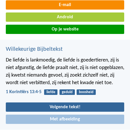
E-mail
Android
Op je website
Willekeurige Bijbeltekst
De liefde is lankmoedig,
de liefde is goedertieren,
zij is
niet afgunstig,
de liefde praalt niet,
zij is niet opgeblazen,
zij kwetst niemands gevoel,
zij zoekt zichzelf niet,
zij
wordt niet verbitterd,
zij rekent het kwade niet toe.
1 Korintiërs 13:4-5
liefde
geduld
boosheid
Volgende tekst!
Met afbeelding