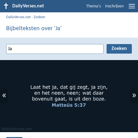
DailyVerses.net
Thema's
Inschrijven
DailyVerses.net
›
Zoeken
Bijbelteksten over 'Ja'
«
»