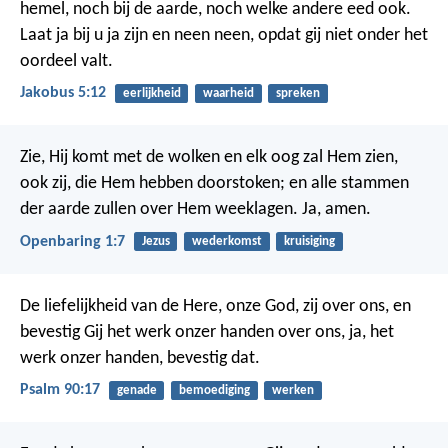
hemel, noch bij de aarde, noch welke andere eed ook.
Laat ja bij u ja zijn en neen neen, opdat gij niet onder het
oordeel valt.
Jakobus 5:12
eerlijkheid
waarheid
spreken
Zie, Hij komt met de wolken en elk oog zal Hem zien,
ook zij, die Hem hebben doorstoken; en alle stammen
der aarde zullen over Hem weeklagen. Ja, amen.
Openbaring 1:7
Jezus
wederkomst
kruisiging
De liefelijkheid van de Here, onze God, zij over ons,
en
bevestig Gij het werk onzer handen over ons,
ja, het
werk onzer handen, bevestig dat.
Psalm 90:17
genade
bemoediging
werken