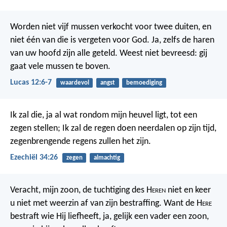
Worden niet vijf mussen verkocht voor twee duiten, en
niet één van die is vergeten voor God. Ja, zelfs de haren
van uw hoofd zijn alle geteld. Weest niet bevreesd: gij
gaat vele mussen te boven.
Lucas 12:6-7
waardevol
angst
bemoediging
Ik zal die, ja al wat rondom mijn heuvel ligt, tot een
zegen stellen; Ik zal de regen doen neerdalen op zijn tijd,
zegenbrengende regens zullen het zijn.
Ezechiël 34:26
zegen
almachtig
Veracht, mijn zoon, de tuchtiging des H
eren
niet
en keer
u niet met weerzin af van zijn bestraffing.
Want de H
ere
bestraft wie Hij liefheeft,
ja, gelijk een vader een zoon,