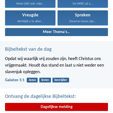
Weet (dit) wel, mijn...
De HERE zal u...
Vreugde
Spreken
Verblijdt u te allen...
Dood en leven zijn...
Meer Thema's...
Bijbeltekst van de dag
Opdat wij waarlijk vrij zouden zijn, heeft Christus ons
vrijgemaakt. Houdt dus stand en laat u niet weder een
slavenjuk opleggen.
Galaten 5:1
Jezus
leven
bevrijder
Ontvang de dagelijkse Bijbeltekst:
Dagelijkse melding