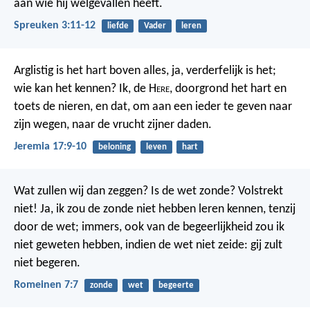
aan wie hij welgevallen heeft.
Spreuken 3:11-12
liefde
Vader
leren
Arglistig is het hart boven alles, ja, verderfelijk is het;
wie kan het kennen? Ik, de H
ere
, doorgrond het hart en
toets de nieren, en dat, om aan een ieder te geven naar
zijn wegen, naar de vrucht zijner daden.
Jeremia 17:9-10
beloning
leven
hart
Wat zullen wij dan zeggen? Is de wet zonde? Volstrekt
niet! Ja, ik zou de zonde niet hebben leren kennen, tenzij
door de wet; immers, ook van de begeerlijkheid zou ik
niet geweten hebben, indien de wet niet zeide: gij zult
niet begeren.
Romeinen 7:7
zonde
wet
begeerte