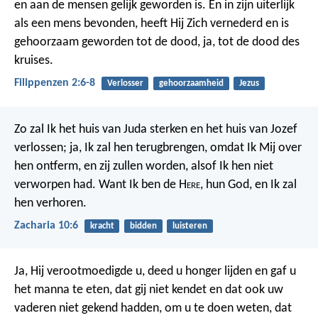
en aan de mensen gelijk geworden is. En in zijn uiterlijk
als een mens bevonden, heeft Hij Zich vernederd en is
gehoorzaam geworden tot de dood, ja, tot de dood des
kruises.
Filippenzen 2:6-8
Verlosser
gehoorzaamheid
Jezus
Zo zal Ik het huis van Juda sterken en het huis van Jozef
verlossen; ja, Ik zal hen terugbrengen, omdat Ik Mij over
hen ontferm, en zij zullen worden, alsof Ik hen niet
verworpen had. Want Ik ben de H
ere
, hun God, en Ik zal
hen verhoren.
Zacharia 10:6
kracht
bidden
luisteren
Ja, Hij verootmoedigde u, deed u honger lijden en gaf u
het manna te eten, dat gij niet kendet en dat ook uw
vaderen niet gekend hadden, om u te doen weten, dat