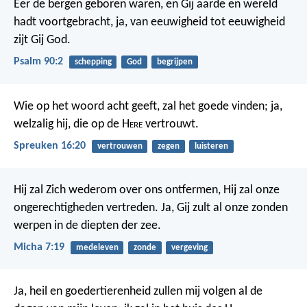
Eer de bergen geboren waren,
en Gij aarde en wereld
hadt voortgebracht,
ja, van eeuwigheid tot eeuwigheid
zijt Gij God.
Psalm 90:2
schepping
God
begrijpen
Wie op het woord acht geeft, zal het goede vinden;
ja,
welzalig hij, die op de H
ere
vertrouwt.
Spreuken 16:20
vertrouwen
zegen
luisteren
Hij zal Zich wederom over ons ontfermen, Hij zal onze
ongerechtigheden vertreden. Ja, Gij zult al onze zonden
werpen in de diepten der zee.
Micha 7:19
medeleven
zonde
vergeving
Ja, heil en goedertierenheid zullen mij volgen
al de