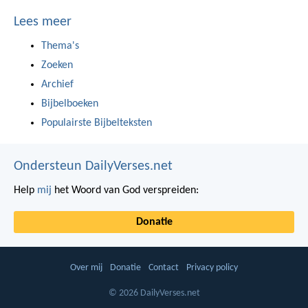
Lees meer
Thema's
Zoeken
Archief
Bijbelboeken
Populairste Bijbelteksten
Ondersteun DailyVerses.net
Help
mij
het Woord van God verspreiden:
Donatie
Over mij
Donatie
Contact
Privacy policy
© 2026 DailyVerses.net