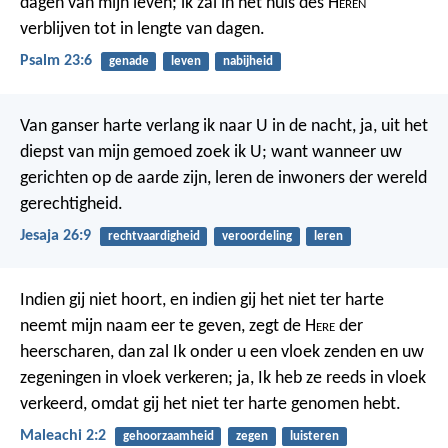
dagen van mijn leven;
ik zal in het huis des H
eren
verblijven
tot in lengte van dagen.
Psalm 23:6
genade
leven
nabijheid
Van ganser harte verlang ik naar U in de nacht, ja, uit het
diepst van mijn gemoed zoek ik U; want wanneer uw
gerichten op de aarde zijn, leren de inwoners der wereld
gerechtigheid.
Jesaja 26:9
rechtvaardigheid
veroordeling
leren
Indien gij niet hoort, en indien gij het niet ter harte
neemt mijn naam eer te geven, zegt de H
ere
der
heerscharen, dan zal Ik onder u een vloek zenden en uw
zegeningen in vloek verkeren; ja, Ik heb ze reeds in vloek
verkeerd, omdat gij het niet ter harte genomen hebt.
Maleachi 2:2
gehoorzaamheid
zegen
luisteren