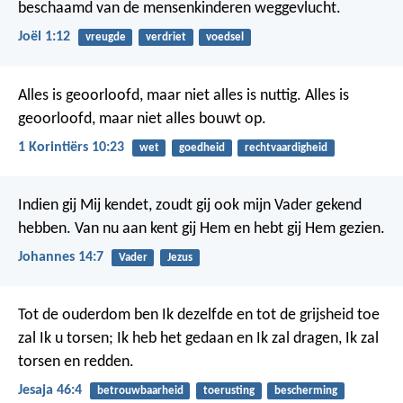
beschaamd van de mensenkinderen weggevlucht.
Joël 1:12
vreugde
verdriet
voedsel
Alles is geoorloofd, maar niet alles is nuttig. Alles is
geoorloofd, maar niet alles bouwt op.
1 Korintiërs 10:23
wet
goedheid
rechtvaardigheid
Indien gij Mij kendet, zoudt gij ook mijn Vader gekend
hebben. Van nu aan kent gij Hem en hebt gij Hem gezien.
Johannes 14:7
Vader
Jezus
Tot de ouderdom ben Ik dezelfde en tot de grijsheid toe
zal Ik u torsen; Ik heb het gedaan en Ik zal dragen, Ik zal
torsen en redden.
Jesaja 46:4
betrouwbaarheid
toerusting
bescherming