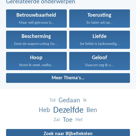
Gerelateerde onderwerpen
Betrouwbaarheid
Toerusting
Maar wèl getrouw is...
En laten wij op...
Bescherming
Liefde
Doet de wapenrusting Gods...
De liefde is lankmoedig...
Hoop
Geloof
Want Ik weet, welke...
Daarom zeg Ik u...
Meer Thema's...
Gedaan
Tot
Ik
Dezelfde
Heb
Ben
Toe
Zal
Het
Zoek naar Bijbelteksten