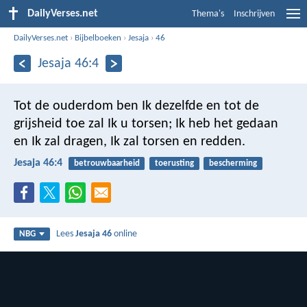
DailyVerses.net
Thema's
Inschrijven
DailyVerses.net
›
Bijbelboeken
›
Jesaja
›
46
Jesaja 46:4
Tot de ouderdom ben Ik dezelfde en tot de
grijsheid toe zal Ik u torsen; Ik heb het gedaan
en Ik zal dragen, Ik zal torsen en redden.
Jesaja 46:4
betrouwbaarheid
toerusting
bescherming
Lees
Jesaja 46
online
NBG