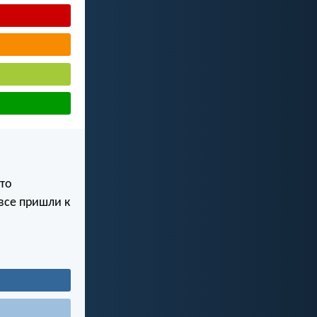
то
 все пришли к