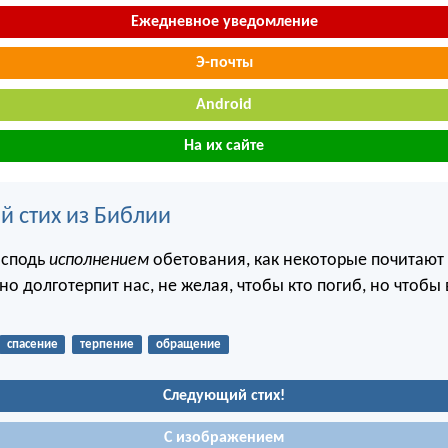
Ежедневное уведомление
Э-почты
Android
На их сайте
й стих из Библии
осподь
исполнением
обетования, как некоторые почитают 
о долготерпит нас, не желая, чтобы кто погиб, но чтобы
спасение
терпение
обращение
Следующий стих!
С изображением