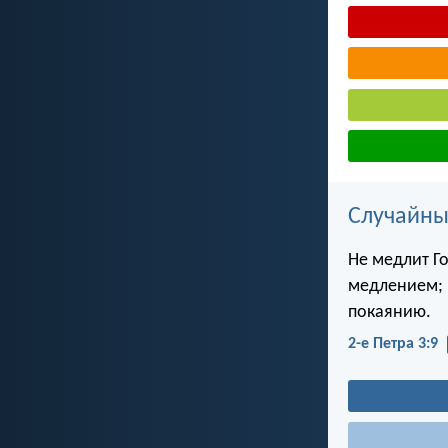
Случайны
Не медлит Г
медлением; н
покаянию.
2-е Петра 3:9