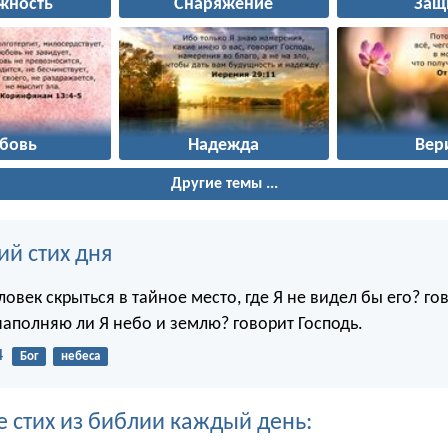
жность
Снаряжение
Защ
бовь
Надежда
Вер
Другие темы ...
ий стих дня
овек скрыться в тайное место, где Я не видел бы его? го
наполняю ли Я небо и землю? говорит Господь.
4
Бог
небеса
е стих из библии каждый день: