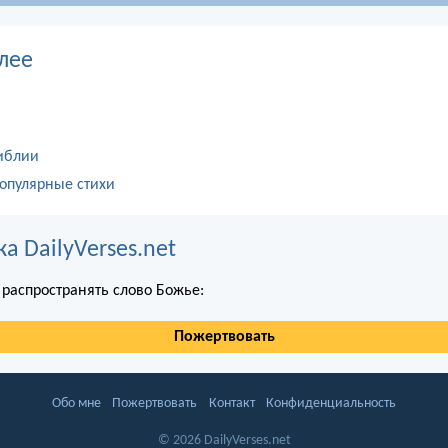
лее
иблии
опулярные стихи
 DailyVerses.net
распространять слово Божье:
Пожертвовать
Обо мне
Пожертвовать
Контакт
Конфиденциальность
© 2026 DailyVerses.net