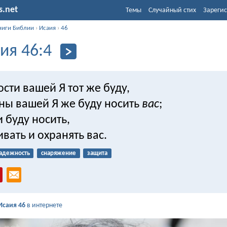
s.net
Темы
Случайный стих
Зарегис
ниги Библии
›
Исаия
›
46
ия 46:4
ости вашей Я тот же буду,
ины вашей Я же буду носить
вас
;
и буду носить,
ать и охранять вас.
адежность
снаряжение
защита
Исаия 46
в интернете