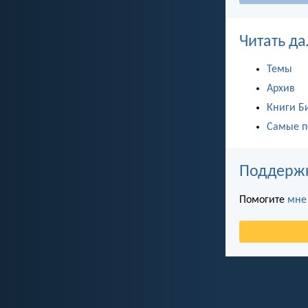
Читать да
Темы
Архив
Книги Б
Самые п
Поддержка
Помогите
мне