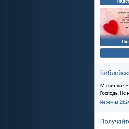
Наде
Лю
Библейск
Может ли чел
Господь. Не 
Иеремия 23:2
Получайт