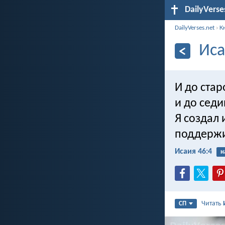
DailyVerse
DailyVerses.net
›
К
Иса
И до стар
и до сед
Я создал 
поддержив
Исаия 46:4
н
Читать
СП