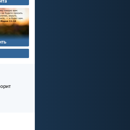
ита
ить
ворит