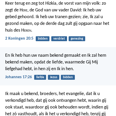
Keer terug en zeg tot Hizkia, de vorst van mijn volk: zo
zegt de H
ere
, de God van uw vader David: Ik heb uw
gebed gehoord. Ik heb uw tranen gezien; zie, Ik zal u
gezond maken, op de derde dag zult gij opgaan naar het
huis des H
eren
.
2 Koningen 20:5
bidden
verdriet
genezing
En Ik heb hun uw naam bekend gemaakt en Ik zal hem
bekend maken, opdat de liefde, waarmede Gij Mij
liefgehad hebt, in hen zij en Ik in hen.
Johannes 17:26
liefde
Jezus
bidden
Ik maak u bekend, broeders, het evangelie, dat ik u
verkondigd heb, dat gij ook ontvangen hebt, waarin gij
ook staat, waardoor gij ook behouden wordt, indien gij
het zó vasthoudt, als ik het u verkondigd heb, tenzij gij