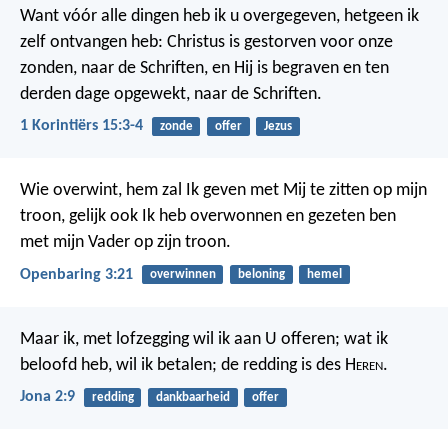
Want vóór alle dingen heb ik u overgegeven, hetgeen ik
zelf ontvangen heb: Christus is gestorven voor onze
zonden, naar de Schriften, en Hij is begraven en ten
derden dage opgewekt, naar de Schriften.
1 Korintiërs 15:3-4
zonde
offer
Jezus
Wie overwint, hem zal Ik geven met Mij te zitten op mijn
troon, gelijk ook Ik heb overwonnen en gezeten ben
met mijn Vader op zijn troon.
Openbaring 3:21
overwinnen
beloning
hemel
Maar ik, met lofzegging wil ik aan U offeren; wat ik
beloofd heb, wil ik betalen; de redding is des H
eren
.
Jona 2:9
redding
dankbaarheid
offer