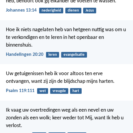
heb, behoort ook gij elkander de voeten te wassen.
Johannes 13:14
nederigheid
dienen
Jezus
Hoe ik niets nagelaten heb van hetgeen nuttig was om u
te verkondigen en te leren in het openbaar en
binnenshuis.
Handelingen 20:20
leren
evangelisatie
Uw getuigenissen heb ik voor altoos ten erve
ontvangen,
want zij zijn de blijdschap mijns harten.
Psalm 119:111
wet
vreugde
hart
Ik vaag uw overtredingen weg als een nevel en uw
zonden als een wolk; keer weder tot Mij, want Ik heb u
verlost.