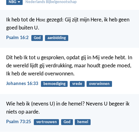
NBG
Nederlands Bijbelgenootschap
Ik heb tot de H
ere
gezegd: Gij zijt mijn Here,
ik heb geen
goed buiten U.
Psalm 16:2
God
aanbidding
Dit heb Ik tot u gesproken, opdat gij in Mij vrede hebt. In
de wereld lijdt gij verdrukking, maar houdt goede moed,
Ik heb de wereld overwonnen.
Johannes 16:33
bemoediging
vrede
overwinnen
Wie heb ik (nevens U) in de hemel?
Nevens U begeer ik
niets op aarde.
Psalm 73:25
vertrouwen
God
hemel