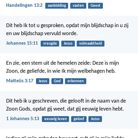
Handelingen 13:2
aanbidding
vasten
Geest
Dit heb Ik tot u gesproken, opdat mijn blijdschap in u zij
en uw blijdschap vervuld worde.
Johannes 15:11
vreugde
Jezus
volmaaktheid
En zie, een stem uit de hemelen zeide: Deze is mijn
Zoon, de geliefde, in wie Ik mijn welbehagen heb.
Matteüs 3:17
Jezus
God
erkennen
Dit heb ik u geschreven, die gelooft in de naam van de
Zoon Gods, opdat gij weet, dat gij eeuwig leven hebt.
1 Johannes 5:13
eeuwig leven
geloof
Jezus