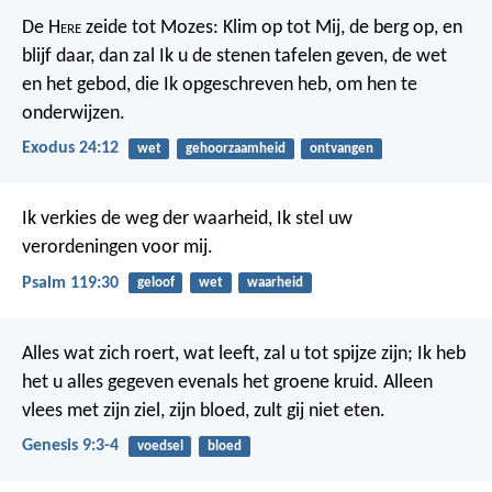
De H
ere
zeide tot Mozes: Klim op tot Mij, de berg op, en
blijf daar, dan zal Ik u de stenen tafelen geven, de wet
en het gebod, die Ik opgeschreven heb, om hen te
onderwijzen.
Exodus 24:12
wet
gehoorzaamheid
ontvangen
Ik verkies de weg der waarheid,
Ik stel uw
verordeningen voor mij.
Psalm 119:30
geloof
wet
waarheid
Alles wat zich roert, wat leeft, zal u tot spijze zijn; Ik heb
het u alles gegeven evenals het groene kruid. Alleen
vlees met zijn ziel, zijn bloed, zult gij niet eten.
Genesis 9:3-4
voedsel
bloed