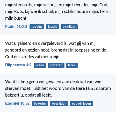
mijn steenrots, mijn vesting en mijn bevrijder,
mijn God,
mijn Rots, bij wie ik schuil,
mijn schild, hoorn mijns heils,
mijn burcht.
Psalm 18:2-3
redding
kracht
bevrijder
Wat u geleerd en overgeleverd is, wat gij van mij
gehoord en gezien hebt, breng dat in toepassing en de
God des vredes zal met u zijn.
Filippenzen 4:9
vrede
luisteren
leren
Want Ik heb geen welgevallen aan de dood van wie
sterven moet, luidt het woord van de Here H
ere
; daarom
bekeert u, opdat gij leeft.
Ezechiël 18:32
bekering
overlijden
eeuwig leven