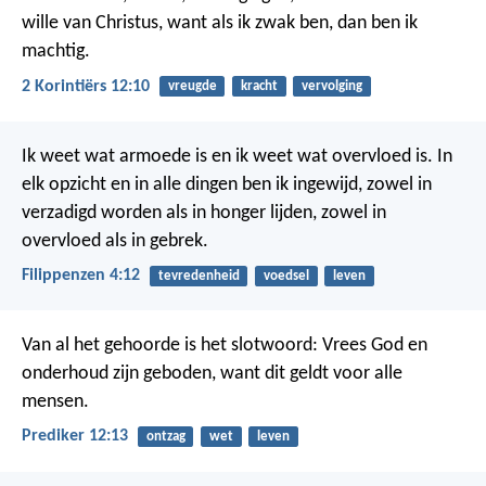
wille van Christus, want als ik zwak ben, dan ben ik
machtig.
2 Korintiërs 12:10
vreugde
kracht
vervolging
Ik weet wat armoede is en ik weet wat overvloed is. In
elk opzicht en in alle dingen ben ik ingewijd, zowel in
verzadigd worden als in honger lijden, zowel in
overvloed als in gebrek.
Filippenzen 4:12
tevredenheid
voedsel
leven
Van al het gehoorde is het slotwoord: Vrees God en
onderhoud zijn geboden, want dit geldt voor alle
mensen.
Prediker 12:13
ontzag
wet
leven