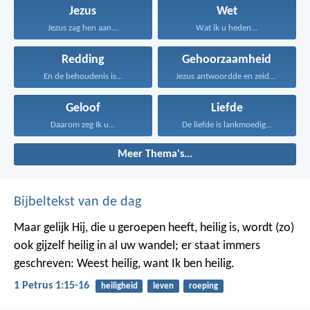
Jezus
Wet
Jezus zag hen aan...
Wat ik u heden...
Redding
Gehoorzaamheid
En de behoudenis is...
Jezus antwoordde en zeide...
Geloof
Liefde
Daarom zeg Ik u...
De liefde is lankmoedig...
Meer Thema's...
Bijbeltekst van de dag
Maar gelijk Hij, die u geroepen heeft, heilig is, wordt (zo)
ook gijzelf heilig in al uw wandel; er staat immers
geschreven: Weest heilig, want Ik ben heilig.
1 Petrus 1:15-16
heiligheid
leven
roeping