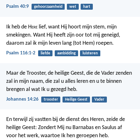
Psalm 40:9
gehoorzaamheid
wet
hart
Ik heb de H
ere
lief,
want Hij hoort mijn stem, mijn
smekingen.
Want Hij heeft zijn oor tot mij geneigd,
daarom zal ik mijn leven lang (tot Hem) roepen.
Psalm 116:1-2
liefde
aanbidding
luisteren
Maar de Trooster, de heilige Geest, die de Vader zenden
zal in mijn naam, die zal u alles leren en u te binnen
brengen al wat Ik u gezegd heb.
Johannes 14:26
trooster
Heilige Geest
Vader
En terwijl zij vastten bij de dienst des Heren, zeide de
heilige Geest: Zondert Mij nu Barnabas en Saulus af
voor het werk, waartoe Ik hen geroepen heb.