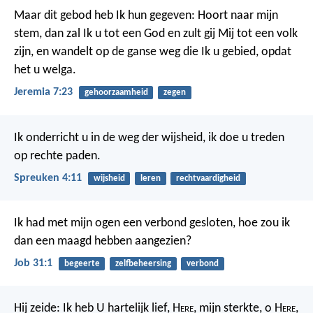
Maar dit gebod heb Ik hun gegeven: Hoort naar mijn
stem, dan zal Ik u tot een God en zult gij Mij tot een volk
zijn, en wandelt op de ganse weg die Ik u gebied, opdat
het u welga.
Jeremia 7:23
gehoorzaamheid
zegen
Ik onderricht u in de weg der wijsheid,
ik doe u treden
op rechte paden.
Spreuken 4:11
wijsheid
leren
rechtvaardigheid
Ik had met mijn ogen een verbond gesloten,
hoe zou ik
dan een maagd hebben aangezien?
Job 31:1
begeerte
zelfbeheersing
verbond
Hij zeide:
Ik heb U hartelijk lief, H
ere
, mijn sterkte,
o H
ere
,