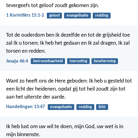
tevergeefs tot geloof zoudt gekomen zijn.
1 Korintiërs 15:1-2
geloof
evangelisatie
redding
Tot de ouderdom ben Ik dezelfde en tot de grijsheid toe
zal Ik u torsen; Ik heb het gedaan en Ik zal dragen, Ik zal
torsen en redden.
Jesaja 46:4
betrouwbaarheid
toerusting
bescherming
Want zo heeft ons de Here geboden:
Ik heb u gesteld tot
een licht der heidenen, opdat gij tot heil zoudt zijn tot
aan het uiterste der aarde.
Handelingen 13:47
evangelisatie
redding
licht
Ik heb lust om uw wil te doen, mijn God,
uw wet is in
mijn binnenste.