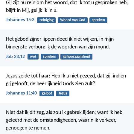
Gij zijt nu rein om het woord, dat Ik tot u gesproken heb;
blijft in Mij, gelijk Ik in u.
Johannes 15:3
reiniging
Woord van God
spreken
Het gebod zijner lippen deed ik niet wijken,
in mijn
binnenste verborg ik de woorden van zijn mond.
Job 23:12
wet
spreken
gehoorzaamheid
Jezus zeide tot haar: Heb Ik u niet gezegd, dat gij, indien
gij gelooft, de heerlijkheid Gods zien zult?
Johannes 11:40
geloof
Jezus
Niet dat ik dit zeg, als zou ik gebrek lijden; want ik heb
geleerd met de omstandigheden, waarin ik verkeer,
genoegen te nemen.