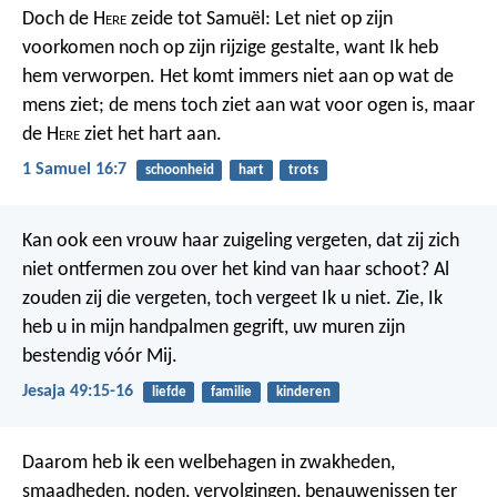
Doch de H
ere
zeide tot Samuël: Let niet op zijn
voorkomen noch op zijn rijzige gestalte, want Ik heb
hem verworpen. Het komt immers niet aan op wat de
mens ziet; de mens toch ziet aan wat voor ogen is, maar
de H
ere
ziet het hart aan.
1 Samuel 16:7
schoonheid
hart
trots
Kan ook een vrouw haar zuigeling vergeten, dat zij zich
niet ontfermen zou over het kind van haar schoot? Al
zouden zij die vergeten, toch vergeet Ik u niet. Zie, Ik
heb u in mijn handpalmen gegrift, uw muren zijn
bestendig vóór Mij.
Jesaja 49:15-16
liefde
familie
kinderen
Daarom heb ik een welbehagen in zwakheden,
smaadheden, noden, vervolgingen, benauwenissen ter