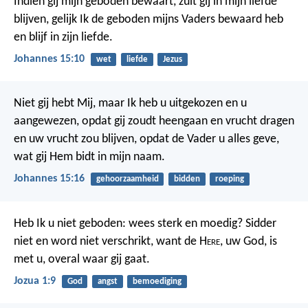
Indien gij mijn geboden bewaart, zult gij in mijn liefde
blijven, gelijk Ik de geboden mijns Vaders bewaard heb
en blijf in zijn liefde.
Johannes 15:10
wet
liefde
Jezus
Niet gij hebt Mij, maar Ik heb u uitgekozen en u
aangewezen, opdat gij zoudt heengaan en vrucht dragen
en uw vrucht zou blijven, opdat de Vader u alles geve,
wat gij Hem bidt in mijn naam.
Johannes 15:16
gehoorzaamheid
bidden
roeping
Heb Ik u niet geboden: wees sterk en moedig? Sidder
niet en word niet verschrikt, want de H
ere
, uw God, is
met u, overal waar gij gaat.
Jozua 1:9
God
angst
bemoediging