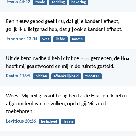
Jesaja 44:22
zonde
redding
bekering
Een nieuw gebod geef Ik u, dat gij elkander liefhebt;
gelijk Ik u liefgehad heb, dat gij ook elkander liefhebt.
Johannes 13:34
wet
liefde
naaste
Uit de benauwdheid heb ik tot de H
ere
geroepen,
de H
ere
heeft mij geantwoord
en mij in de ruimte gesteld.
Psalm 118:5
bidden
afhankelijkheid
trooster
Weest Mij heilig, want heilig ben Ik, de H
ere
, en Ik heb u
afgezonderd van de volken, opdat gij Mij zoudt
toebehoren.
Leviticus 20:26
heiligheid
leven