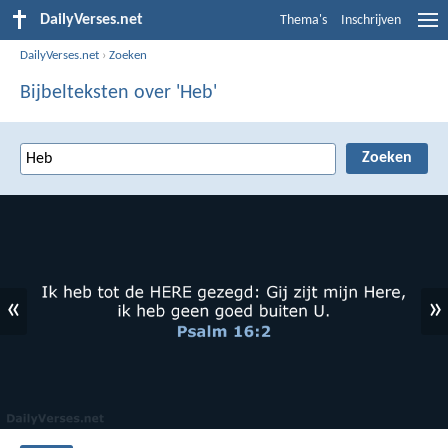
DailyVerses.net
Thema's
Inschrijven
DailyVerses.net
›
Zoeken
Bijbelteksten over 'Heb'
«
»