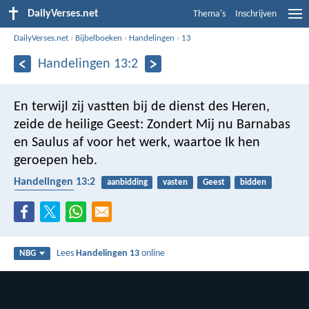
DailyVerses.net
Thema's
Inschrijven
DailyVerses.net
›
Bijbelboeken
›
Handelingen
›
13
Handelingen 13:2
En terwijl zij vastten bij de dienst des Heren,
zeide de heilige Geest: Zondert Mij nu Barnabas
en Saulus af voor het werk, waartoe Ik hen
geroepen heb.
Handelingen 13:2
aanbidding
vasten
Geest
bidden
Heilige Geest
Lees
Handelingen 13
online
NBG