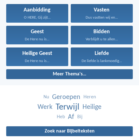
Aanbidding
Vasten
O HERE, Gij zijt...
Dus vastten wij en...
Geest
Bidden
De Here nu is...
Verblijdt u te allen...
Heilige Geest
Liefde
De Here nu is...
De liefde is lankmoedig...
Meer Thema's...
Geroepen
Nu
Heren
Terwijl
Werk
Heilige
Af
Heb
Bij
Zoek naar Bijbelteksten