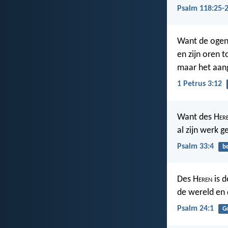
Psalm 118:25-
Want de ogen 
en zijn oren 
maar het aang
1 Petrus 3:12
Want des H
er
al zijn werk g
Psalm 33:4
b
Des H
eren
is d
de wereld en
Psalm 24:1
G