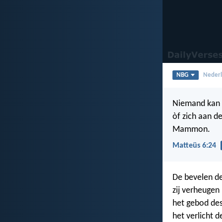
NBG
Nederl
Niemand kan t
òf zich aan d
Mammon.
Matteüs 6:24
De bevelen d
zij verheugen 
het gebod de
het verlicht d