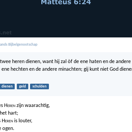
ands Bijbelgenootschap
wee heren dienen, want hij zal òf de ene haten en de andere 
e ene hechten en de andere minachten; gij kunt niet God diene
dienen
geld
schulden
es H
eren
zijn waarachtig,
het hart;
s H
eren
is louter,
e ogen.