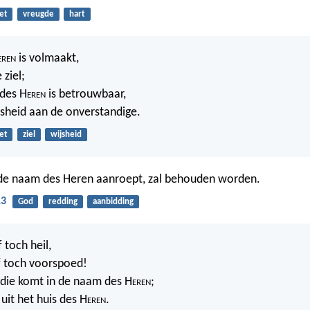
et
vreugde
hart
eren
is volmaakt,
 ziel;
 des H
eren
is betrouwbaar,
ijsheid aan de onverstandige.
et
ziel
wijsheid
 de naam des Heren aanroept, zal behouden worden.
13
God
redding
aanbidding
f toch heil,
f toch voorspoed!
 die komt in de naam des H
eren
;
uit het huis des H
eren
.