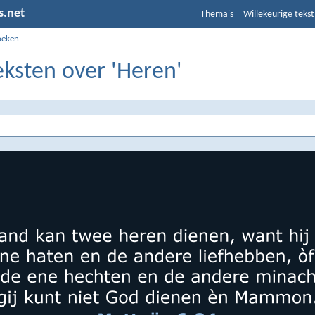
s.net
Thema's
Willekeurige tekst
oeken
eksten over 'Heren'