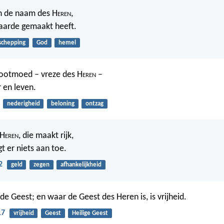
in de naam des H
eren
,
aarde gemaakt heeft.
schepping
God
hemel
 ootmoed – vreze des H
eren
–
r en leven.
nederigheid
beloning
ontzag
 H
eren
, die maakt rijk,
 er niets aan toe.
2
geld
zegen
afhankelijkheid
de Geest; en waar de Geest des Heren is, is vrijheid.
17
vrijheid
Geest
Heilige Geest