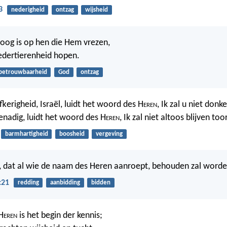
3
nederigheid
ontzag
wijsheid
oog is op hen die Hem vrezen,
oedertierenheid hopen.
betrouwbaarheid
God
ontzag
kerigheid, Israël, luidt het woord des H
eren
, Ik zal u niet donk
enadig, luidt het woord des H
eren
, Ik zal niet altoos blijven to
barmhartigheid
boosheid
vergeving
jn, dat al wie de naam des Heren aanroept, behouden zal worde
:21
redding
aanbidding
bidden
H
eren
is het begin der kennis;