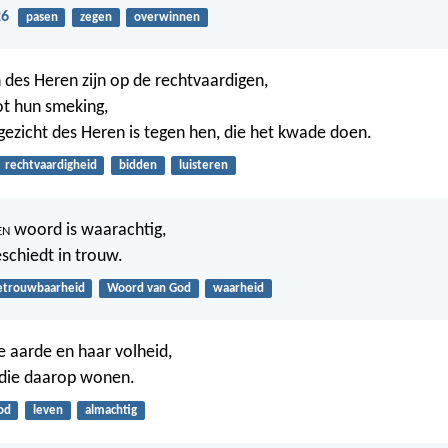
26
pasen
zegen
overwinnen
des Heren zijn op de rechtvaardigen,
tot hun smeking,
ezicht des Heren is tegen hen, die het kwade doen.
rechtvaardigheid
bidden
luisteren
en
woord is waarachtig,
eschiedt in trouw.
etrouwbaarheid
Woord van God
waarheid
e aarde en haar volheid,
 die daarop wonen.
od
leven
almachtig