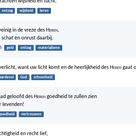
achten wijsheid en tucht.
ontzag
wijsheid
leren
einig in de vreze des H
eren
,
 schat en onrust daarbij.
6
geld
ontzag
materialisme
verlicht, want uw licht komt en de heerlijkheid des H
eren
gaat o
aardevol
God
schoonheid
 had geloofd des H
eren
goedheid te zullen zien
er levenden!
goedheid
vertrouwen
chtigheid en recht lief,