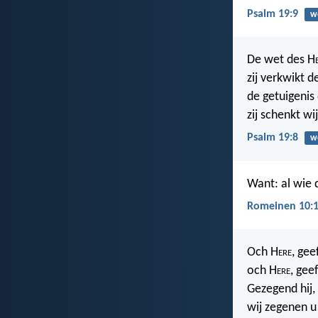
Psalm 19:9
w
De wet des H
zij verkwikt de
de getuigenis
zij schenkt w
Psalm 19:8
w
Want: al wie
Romeinen 10:
Och H
ere
, gee
och H
ere
, gee
Gezegend hij,
wij zegenen u 