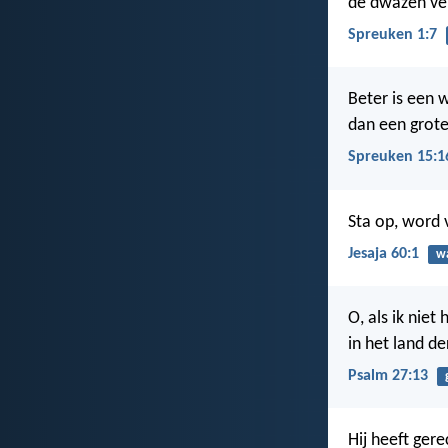
de dwazen ver
Spreuken 1:7
Beter is een w
dan een grote
Spreuken 15:1
Sta op, word 
Jesaja 60:1
w
O, als ik niet
in het land d
Psalm 27:13
Hij heeft gere