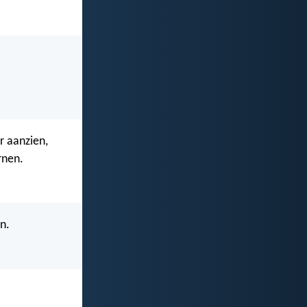
er aanzien,
ornen.
n.