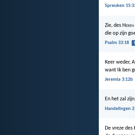
Spreuken 15:3
Zie, des H
eren
die op zijn g
Psalm 33:18
Keer weder, Af
want Ik ben g
Jeremia 3:12b
En het zal zi
Handelingen 2
De vreze des 