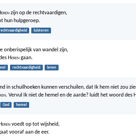
H
eren
zijn op de rechtvaardigen,
tot hun hulpgeroep.
rechtvaardigheid
luisteren
die onberispelijk van wandel zijn,
 des H
eren
gaan.
wet
rechtvaardigheid
leven
nd in schuilhoeken kunnen verschuilen, dat Ik hem niet zou zien
ren
. Vervul Ik niet de hemel en de aarde? luidt het woord des 
God
hemel
H
eren
voedt op tot wijsheid,
aat vooraf aan de eer.