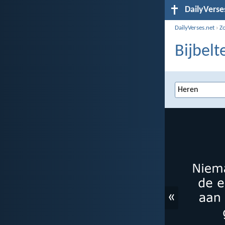
DailyVerse
DailyVerses.net
›
Z
Bijbelt
«