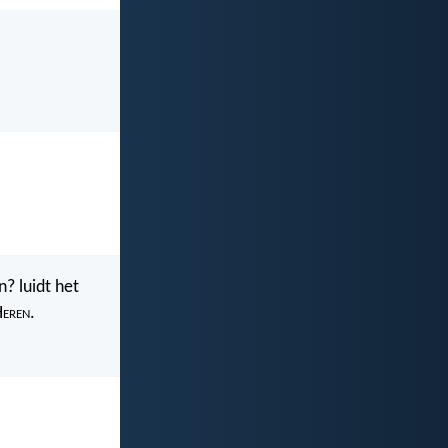
? luidt het
H
eren
.