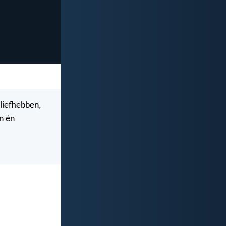
liefhebben,
n èn