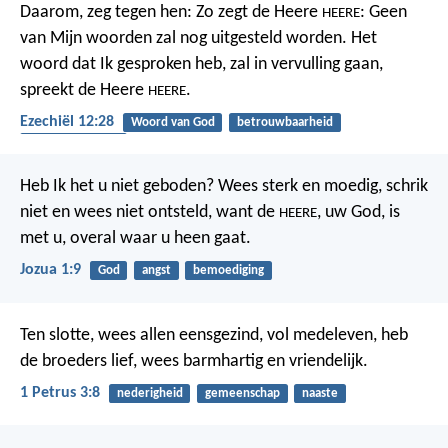
Daarom, zeg tegen hen: Zo zegt de Heere
: Geen
HEERE
van Mijn woorden zal nog uitgesteld worden. Het
woord dat Ik gesproken heb, zal in vervulling gaan,
spreekt de Heere
.
HEERE
Ezechiël 12:28
Woord van God
betrouwbaarheid
gehoorzaamheid
Heb Ik het u niet geboden? Wees sterk en moedig, schrik
niet en wees niet ontsteld, want de
, uw God, is
HEERE
met u, overal waar u heen gaat.
Jozua 1:9
God
angst
bemoediging
Ten slotte, wees allen eensgezind, vol medeleven, heb
de broeders lief, wees barmhartig en vriendelijk.
1 Petrus 3:8
nederigheid
gemeenschap
naaste