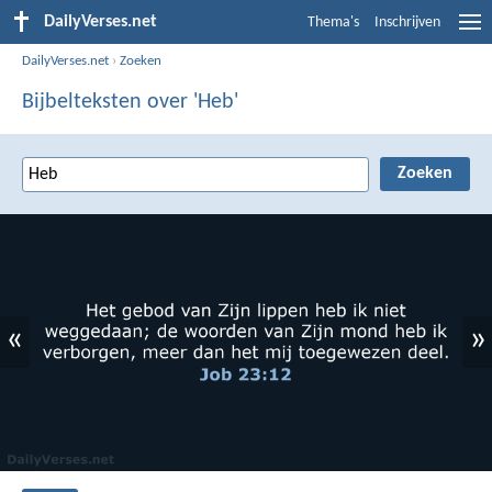
DailyVerses.net
Thema's
Inschrijven
DailyVerses.net
›
Zoeken
Bijbelteksten over 'Heb'
«
»