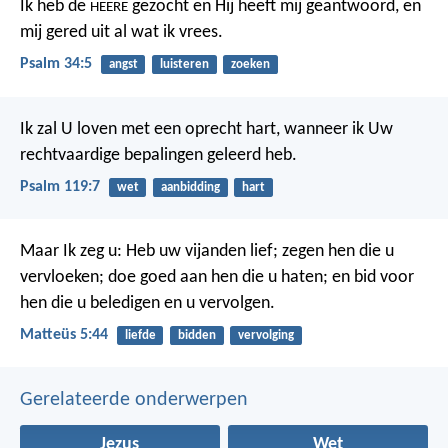
Ik heb de
gezocht en Hij heeft mij geantwoord,
en
HEERE
mij gered uit al wat ik vrees.
Psalm 34:5
angst
luisteren
zoeken
Ik zal U loven met een oprecht hart,
wanneer ik Uw
rechtvaardige bepalingen geleerd heb.
Psalm 119:7
wet
aanbidding
hart
Maar Ik zeg u: Heb uw vijanden lief; zegen hen die u
vervloeken; doe goed aan hen die u haten; en bid voor
hen die u beledigen en u vervolgen.
Matteüs 5:44
liefde
bidden
vervolging
Gerelateerde onderwerpen
Jezus
Wet