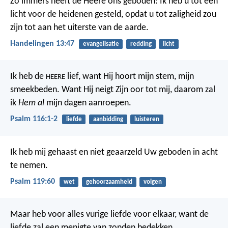
Zo immers heeft de Heere ons geboden: Ik heb u tot een
licht voor de heidenen gesteld, opdat u tot zaligheid zou
zijn tot aan het uiterste van de aarde.
Handelingen 13:47
evangelisatie
redding
licht
Ik heb de
lief,
want Hij hoort mijn stem, mijn
HEERE
smeekbeden.
Want Hij neigt Zijn oor tot mij,
daarom zal
ik
Hem al
mijn dagen aanroepen.
Psalm 116:1-2
liefde
aanbidding
luisteren
Ik heb mij gehaast en niet geaarzeld
Uw geboden in acht
te nemen.
Psalm 119:60
wet
gehoorzaamheid
volgen
Maar heb voor alles vurige liefde voor elkaar, want de
liefde zal een menigte van zonden bedekken.