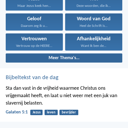
Maar Jezus keek hen...
Deze woorden, die ik...
Geloof
Woord van God
Daarom zeg Ik u...
Heel de Schrift is...
Vertrouwen
Afhankelijkheid
Vertrouw op de HEERE...
Want Ik ben de...
Meer Thema's...
Bijbeltekst van de dag
Sta dan vast in de vrijheid waarmee Christus ons
vrijgemaakt heeft, en laat u niet weer met een juk van
slavernij belasten.
Galaten 5:1
Jezus
leven
bevrijder