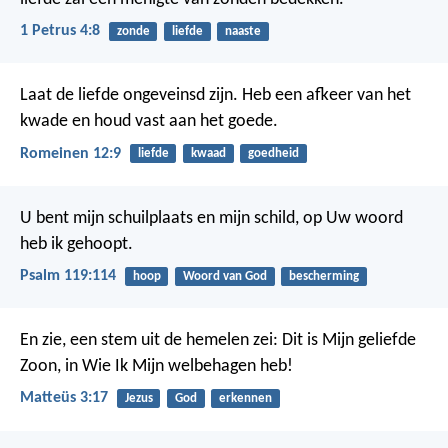
1 Petrus 4:8
zonde
liefde
naaste
Laat de liefde ongeveinsd zijn. Heb een afkeer van het
kwade en houd vast aan het goede.
Romeinen 12:9
liefde
kwaad
goedheid
U bent mijn schuilplaats en mijn schild,
op Uw woord
heb ik gehoopt.
Psalm 119:114
hoop
Woord van God
bescherming
En zie, een stem uit de hemelen zei: Dit is Mijn geliefde
Zoon, in Wie Ik Mijn welbehagen heb!
Matteüs 3:17
Jezus
God
erkennen