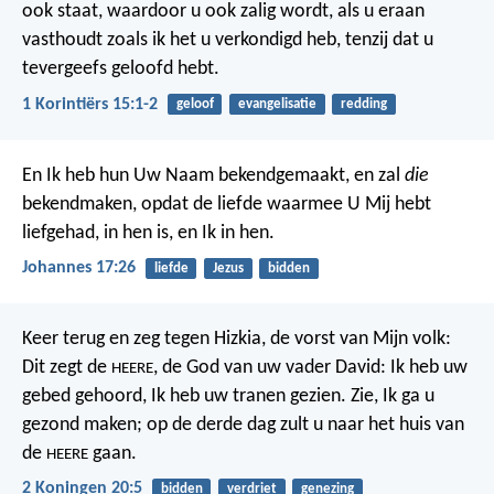
ook staat, waardoor u ook zalig wordt, als u eraan
vasthoudt zoals ik het u verkondigd heb, tenzij dat u
tevergeefs geloofd hebt.
1 Korintiërs 15:1-2
geloof
evangelisatie
redding
En Ik heb hun Uw Naam bekendgemaakt, en zal
die
bekendmaken, opdat de liefde waarmee U Mij hebt
liefgehad, in hen is, en Ik in hen.
Johannes 17:26
liefde
Jezus
bidden
Keer terug en zeg tegen Hizkia, de vorst van Mijn volk:
Dit zegt de
, de God van uw vader David: Ik heb uw
HEERE
gebed gehoord, Ik heb uw tranen gezien. Zie, Ik ga u
gezond maken; op de derde dag zult u naar het huis van
de
gaan.
HEERE
2 Koningen 20:5
bidden
verdriet
genezing