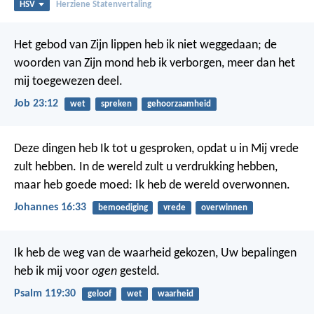
HSV
Herziene Statenvertaling
Het gebod van Zijn lippen heb ik niet weggedaan;
de
woorden van Zijn mond heb ik verborgen, meer dan het
mij toegewezen deel.
Job 23:12
wet
spreken
gehoorzaamheid
Deze dingen heb Ik tot u gesproken, opdat u in Mij vrede
zult hebben. In de wereld zult u verdrukking hebben,
maar heb goede moed: Ik heb de wereld overwonnen.
Johannes 16:33
bemoediging
vrede
overwinnen
Ik heb de weg van de waarheid gekozen,
Uw bepalingen
heb ik mij voor
ogen
gesteld.
Psalm 119:30
geloof
wet
waarheid