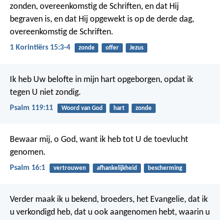
zonden, overeenkomstig de Schriften, en dat Hij
begraven is, en dat Hij opgewekt is op de derde dag,
overeenkomstig de Schriften.
1 Korintiërs 15:3-4
zonde
offer
Jezus
Ik heb Uw belofte in mijn hart opgeborgen,
opdat ik
tegen U niet zondig.
Psalm 119:11
Woord van God
hart
zonde
Bewaar mij, o God,
want ik heb tot U de toevlucht
genomen.
Psalm 16:1
vertrouwen
afhankelijkheid
bescherming
Verder maak ik u bekend, broeders, het Evangelie, dat ik
u verkondigd heb, dat u ook aangenomen hebt, waarin u