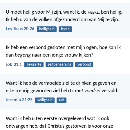
U moet heilig voor Mij zijn, want Ik, de
, ben heilig.
HEERE
Ik heb u van de volken afgezonderd om van Mij te zijn.
Leviticus 20:26
heiligheid
leven
Ik heb een verbond gesloten met mijn ogen;
hoe kan ik
dan
begerig
naar een jonge vrouw kijken?
Job 31:1
begeerte
zelfbeheersing
verbond
Want Ik heb de vermoeide ziel te drinken gegeven en
elke treurig geworden ziel heb Ik
met voedsel
vervuld.
Jeremia 31:25
veiligheid
ziel
Want ik heb u ten eerste overgeleverd wat ik ook
ontvangen heb, dat Christus gestorven is voor onze