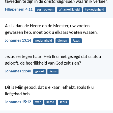
tevreden te zijn in de
omstandigheden
waarin ik verkeer.
Filippenzen 4:11
vertrouwen
afhankelijkheid
tevredenheid
Als Ik dan, de Heere en de Meester, uw voeten
gewassen heb, moet ook u elkaars voeten wassen.
Johannes 13:14
nederigheid
dienen
Jezus
Jezus zei tegen haar: Heb Ik u niet gezegd dat u, als u
gelooft, de heerlijkheid van God zult zien?
Johannes 11:40
geloof
Jezus
Dit is Mijn gebod: dat u elkaar liefhebt, zoals Ik u
liefgehad heb.
Johannes 15:12
wet
liefde
Jezus