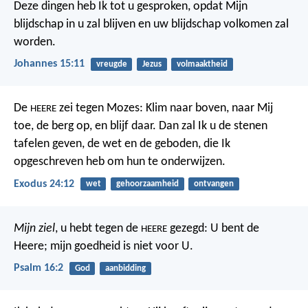
Deze dingen heb Ik tot u gesproken, opdat Mijn
blijdschap in u zal blijven en uw blijdschap volkomen zal
worden.
Johannes 15:11
vreugde
Jezus
volmaaktheid
De
zei tegen Mozes: Klim naar boven, naar Mij
HEERE
toe, de berg op, en blijf daar. Dan zal Ik u de stenen
tafelen geven, de wet en de geboden, die Ik
opgeschreven heb om hun te onderwijzen.
Exodus 24:12
wet
gehoorzaamheid
ontvangen
Mijn ziel
, u hebt tegen de
gezegd: U bent de
HEERE
Heere;
mijn goedheid is niet voor U.
Psalm 16:2
God
aanbidding