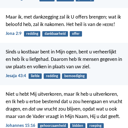
Maar ik, met dankzegging zal ik U offers brengen;
wat ik
beloofd heb, zal ik nakomen.
Het heil is van de
!
HEERE
Jona 2:9
redding
dankbaarheid
offer
Sinds u kostbaar bent in Mijn ogen,
bent u verheerlijkt
en heb Ík u liefgehad.
Daarom heb Ik mensen gegeven in
uw plaats
en volken in plaats van uw ziel.
Jesaja 43:4
liefde
redding
bemoediging
Niet u hebt Mij uitverkoren, maar Ik heb u uitverkoren,
en Ik heb u ertoe bestemd dat u zou heengaan en vrucht
dragen, en
dat
uw vrucht zou blijven, opdat wat u ook
maar van de Vader vraagt in Mijn Naam, Hij u dat geeft.
Johannes 15:16
gehoorzaamheid
bidden
roeping