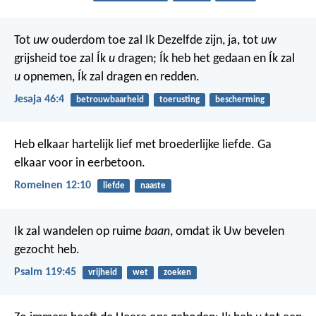
Tot
uw
ouderdom toe zal Ik Dezelfde zijn,
ja, tot
uw
grijsheid toe zal Ík
u
dragen;
Ík heb het gedaan en Ík zal
u
opnemen,
Ík zal dragen en redden.
Jesaja 46:4
betrouwbaarheid
toerusting
bescherming
Heb elkaar hartelijk lief met broederlijke liefde. Ga
elkaar voor in eerbetoon.
Romeinen 12:10
liefde
naaste
Ik zal wandelen op ruime
baan
,
omdat ik Uw bevelen
gezocht heb.
Psalm 119:45
vrijheid
wet
zoeken