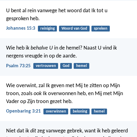
U bent al rein vanwege het woord dat Ik tot u
gesproken heb.
Johannes 15:3
reiniging
Woord van God
spreken
Wie heb ik
behalve U
in de hemel?
Naast U vind ik
nergens vreugde in op de aarde.
Psalm 73:25
vertrouwen
God
hemel
Wie overwint, zal Ik geven met Mij te zitten op Mijn
troon, zoals
ook
Ik overwonnen heb, en Mij met Mijn
Vader op Zijn troon gezet heb.
Openbaring 3:21
overwinnen
beloning
hemel
Niet dat ik
dit
zeg vanwege gebrek, want ik heb geleerd