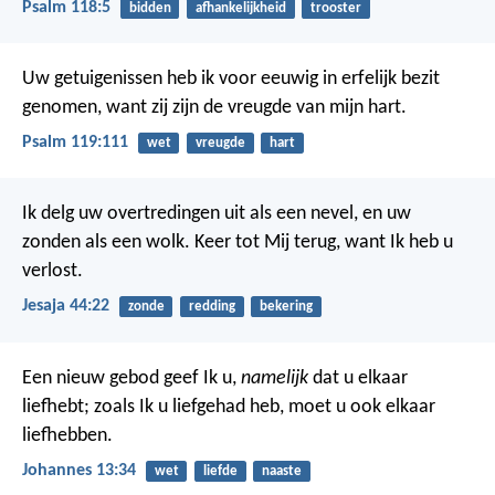
Psalm 118:5
bidden
afhankelijkheid
trooster
Uw getuigenissen heb ik voor eeuwig in erfelijk bezit
genomen,
want zij zijn de vreugde van mijn hart.
Psalm 119:111
wet
vreugde
hart
Ik delg uw overtredingen uit als een nevel,
en uw
zonden als een wolk.
Keer tot Mij terug, want Ik heb u
verlost.
Jesaja 44:22
zonde
redding
bekering
Een nieuw gebod geef Ik u,
namelijk
dat u elkaar
liefhebt; zoals Ik u liefgehad heb, moet u ook elkaar
liefhebben.
Johannes 13:34
wet
liefde
naaste