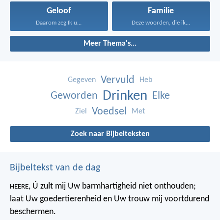
Geloof
Familie
Daarom zeg Ik u...
Deze woorden, die ik...
Meer Thema's...
Vervuld
Gegeven
Heb
Drinken
Geworden
Elke
Voedsel
Ziel
Met
Zoek naar Bijbelteksten
Bijbeltekst van de dag
, Ú zult mij Uw barmhartigheid niet onthouden;
HEERE
laat Uw goedertierenheid en Uw trouw mij voortdurend
beschermen.