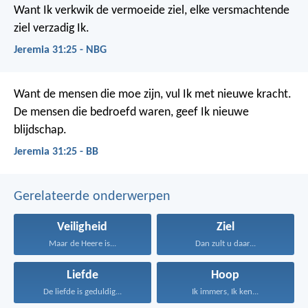
Want Ik verkwik de vermoeide ziel, elke versmachtende
ziel verzadig Ik.
Jeremia 31:25 - NBG
Want de mensen die moe zijn, vul Ik met nieuwe kracht.
De mensen die bedroefd waren, geef Ik nieuwe
blijdschap.
Jeremia 31:25 - BB
Gerelateerde onderwerpen
Veiligheid
Ziel
Maar de Heere is...
Dan zult u daar...
Liefde
Hoop
De liefde is geduldig...
Ik immers, Ik ken...