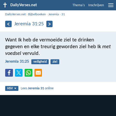
DailyVerses.net
Thema's
Inschrijven
DailyVerses.net
›
Bijbelboeken
›
Jeremia
›
31
Jeremia 31:25
Want Ik heb de vermoeide ziel te drinken
gegeven en elke treurig geworden ziel heb Ik
met
voedsel
vervuld.
Jeremia 31:25
veiligheid
ziel
Lees
Jeremia 31
online
HSV