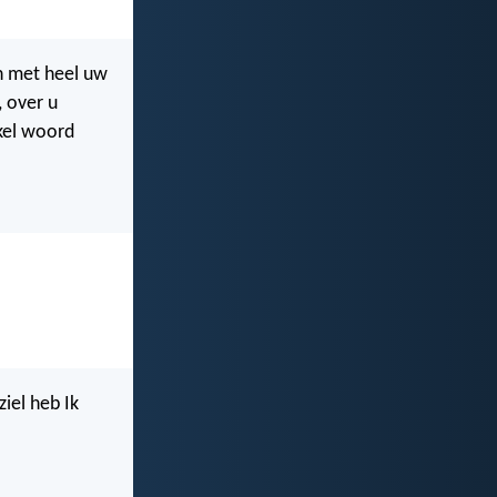
en met heel uw
, over u
nkel woord
iel heb Ik