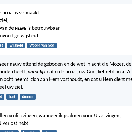
e
is volmaakt,
HEERE
ziel;
 van de
is betrouwbaar,
HEERE
envoudige wijsheid.
et
wijsheid
Woord van God
zeer nauwlettend de geboden en de wet in acht die Mozes, de
eboden heeft,
namelijk
dat u de
, uw God, liefhebt, in al Z
HEERE
in acht neemt, zich aan Hem vasthoudt, en dat u Hem dient m
eel uw ziel.
et
hart
dienen
llen vrolijk zingen, wanneer ik psalmen voor U zal zingen,
 U verlost hebt.