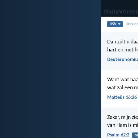
HSV
Herzien
Dan zult u da
hart en met h
Deuteronomiu
Want wat baat 
wat zal een me
Matteüs 16:26
Zeker, mijn zie
van Hem is mij
Psalm 62:2
r