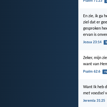
Psalm 71:23
En zie, ik ga
ziel dat er g
gesproken hee
ervan is onve
Jozua 23:14
b
Zeker, mijn zi
want van Hem 
Psalm 62:6
ru
Want Ik heb d
met voedsel
v
Jeremia 31:25