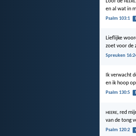
Loof de
HEERE
en al wat in m
Psalm 103:1
Lieflijke woor
zoet voor de 
Spreuken 16:2
Ik verwacht 
en ik hoop op
Psalm 130:5
, red mij
HEERE
van de tong v
Psalm 120:2