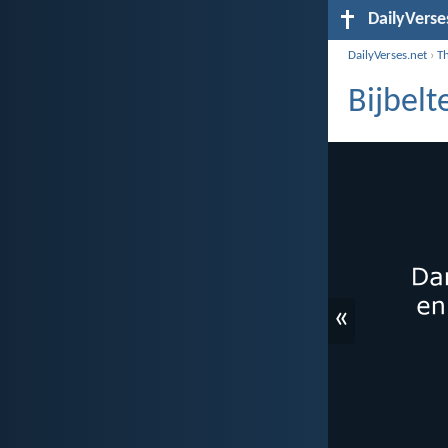
DailyVerse
DailyVerses.net
›
T
Bijbelt
«