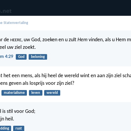
e Statenvertaling
ar de
, uw God, zoeken en u zult
Hem
vinden, als u Hem m
HEERE
eel uw ziel zoekt.
m 4:29
God
beloning
het een mens, als hij heel de wereld wint en aan zijn ziel scha
ns geven als losprijs voor zijn ziel?
materialisme
leven
wereld
l is stil voor God;
n heil.
edding
rust