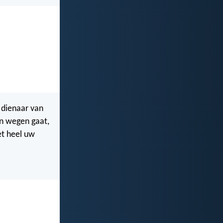
 dienaar van
ijn wegen gaat,
et heel uw