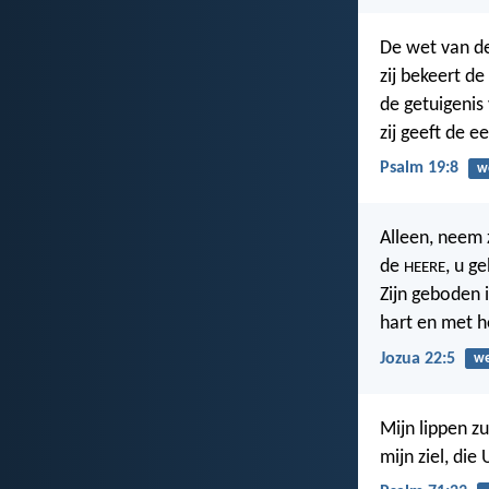
De wet van d
zij bekeert de 
de getuigenis
zij geeft de e
Psalm 19:8
w
Alleen, neem 
de
, u g
HEERE
Zijn geboden 
hart en met h
Jozua 22:5
w
Mijn lippen zu
mijn ziel, die