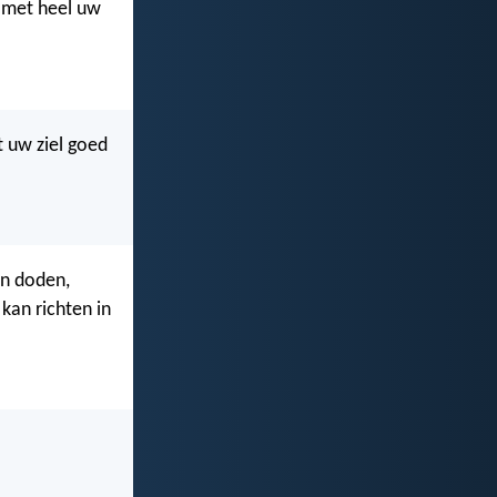
, met heel uw
t uw ziel goed
en doden,
kan richten in