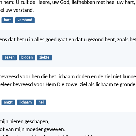
en hem: U zult de Heere, uw God, liefhebben met heel uw hart
eel uw verstand.
hart
verstand
ens dat het u in alles goed gaat en dat u gezond bent, zoals he
zegen
bidden
ziekte
bevreesd voor hen die het lichaam doden en de ziel niet kunn
leer bevreesd voor Hem Die zowel ziel als lichaam te gronde 
angst
lichaam
hel
mijn nieren geschapen,
oot van mijn moeder geweven.