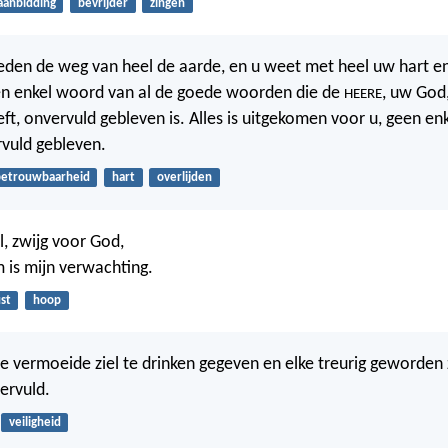
aanbidding
bevrijder
zingen
 heden de weg van heel de aarde, en u weet met heel uw hart 
een enkel woord van al de goede woorden die de
, uw God
HEERE
ft, onvervuld gebleven is. Alles is uitgekomen voor u, geen e
rvuld gebleven.
etrouwbaarheid
hart
overlijden
el, zwijg voor God,
is mijn verwachting.
st
hoop
e vermoeide ziel te drinken gegeven en elke treurig geworden z
ervuld.
veiligheid