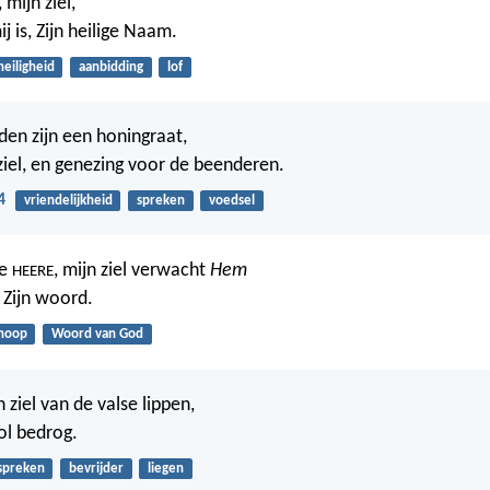
, mijn ziel,
ij is, Zijn heilige Naam.
heiligheid
aanbidding
lof
den zijn een honingraat,
ziel, en genezing voor de beenderen.
4
vriendelijkheid
spreken
voedsel
de
, mijn ziel verwacht
Hem
HEERE
 Zijn woord.
hoop
Woord van God
n ziel van de valse lippen,
ol bedrog.
spreken
bevrijder
liegen