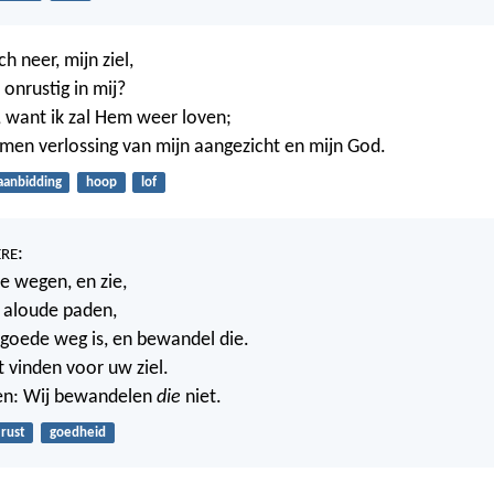
ch neer, mijn ziel,
onrustig in mij?
 want ik zal Hem weer loven;
komen verlossing van mijn aangezicht en mijn God.
aanbidding
hoop
lof
:
ERE
e wegen, en zie,
 aloude paden,
goede weg is, en bewandel die.
t vinden voor uw ziel.
gen: Wij bewandelen
die
niet.
rust
goedheid