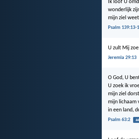
Ik loof U om
wonderlijk zi
mijn ziel wee
Psalm 139:13-
U zult Mij zo
Jeremia 29:13
O God, U ben
U zoek ik vro
mijn ziel dors
mijn lichaam 
in een land, d
Psalm 63:2
a