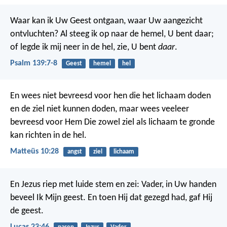
Waar kan ik Uw Geest ontgaan,
waar Uw aangezicht
ontvluchten?
Al steeg ik op naar de hemel, U bent daar;
of legde ik mij neer in de hel, zie, U bent
daar
.
Psalm 139:7-8
Geest
hemel
hel
En wees niet bevreesd voor hen die het lichaam doden
en de ziel niet kunnen doden, maar wees veeleer
bevreesd voor Hem Die zowel ziel als lichaam te gronde
kan richten in de hel.
Matteüs 10:28
angst
ziel
lichaam
En Jezus riep met luide stem en zei: Vader, in Uw handen
beveel Ik Mijn geest. En toen Hij dat gezegd had, gaf Hij
de geest.
Lucas 23:46