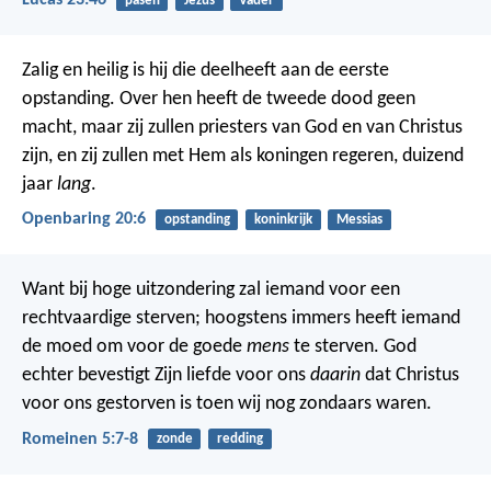
pasen
Jezus
Vader
Zalig en heilig is hij die deelheeft aan de eerste
opstanding. Over hen heeft de tweede dood geen
macht, maar zij zullen priesters van God en van Christus
zijn, en zij zullen met Hem als koningen regeren, duizend
jaar
lang
.
Openbaring 20:6
opstanding
koninkrijk
Messias
Want bij hoge uitzondering zal iemand voor een
rechtvaardige sterven; hoogstens immers heeft iemand
de moed om voor de goede
mens
te sterven. God
echter bevestigt Zijn liefde voor ons
daarin
dat Christus
voor ons gestorven is toen wij nog zondaars waren.
Romeinen 5:7-8
zonde
redding