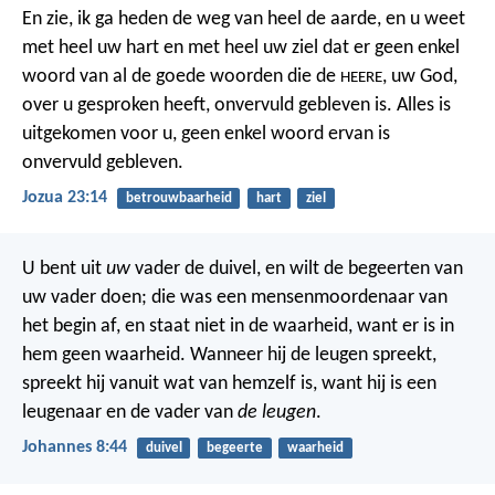
En zie, ik ga heden de weg van heel de aarde, en u weet
met heel uw hart en met heel uw ziel dat er geen enkel
woord van al de goede woorden die de
, uw God,
HEERE
over u gesproken heeft, onvervuld gebleven is. Alles is
uitgekomen voor u, geen enkel woord ervan is
onvervuld gebleven.
Jozua 23:14
betrouwbaarheid
hart
ziel
U bent uit
uw
vader de duivel, en wilt de begeerten van
uw vader doen; die was een mensenmoordenaar van
het begin af, en staat niet in de waarheid, want er is in
hem geen waarheid. Wanneer hij de leugen spreekt,
spreekt hij vanuit wat van hemzelf is, want hij is een
leugenaar en de vader van
de leugen
.
Johannes 8:44
duivel
begeerte
waarheid