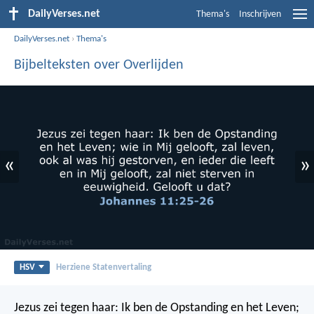
DailyVerses.net
Thema's
Inschrijven
DailyVerses.net
›
Thema's
Bijbelteksten over Overlijden
«
»
HSV
Herziene Statenvertaling
Jezus zei tegen haar: Ik ben de Opstanding en het Leven;