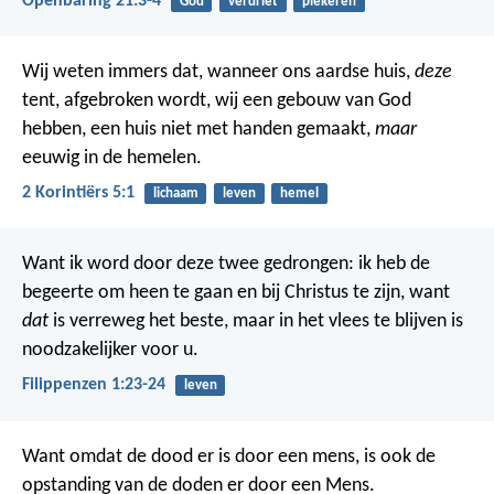
Openbaring 21:3-4
God
verdriet
piekeren
Wij weten immers dat, wanneer ons aardse huis,
deze
tent, afgebroken wordt, wij een gebouw van God
hebben, een huis niet met handen gemaakt,
maar
eeuwig in de hemelen.
2 Korintiërs 5:1
lichaam
leven
hemel
Want ik word door deze twee gedrongen: ik heb de
begeerte om heen te gaan en bij Christus te zijn, want
dat
is verreweg het beste, maar in het vlees te blijven is
noodzakelijker voor u.
Filippenzen 1:23-24
leven
Want omdat de dood er is door een mens, is ook de
opstanding van de doden er door een Mens.