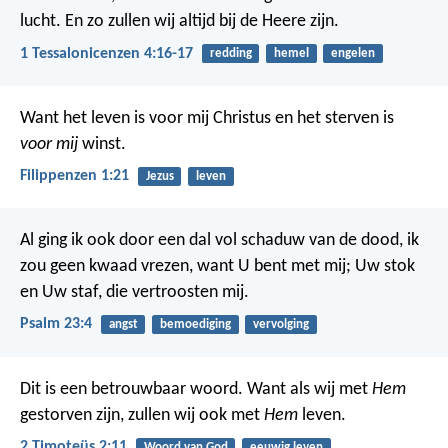
lucht. En zo zullen wij altijd bij de Heere zijn.
1 Tessalonicenzen 4:16-17
redding
hemel
engelen
Want het leven is voor mij Christus en het sterven is
voor mij
winst.
Filippenzen 1:21
Jezus
leven
Al ging ik ook door een dal vol schaduw van de dood,
ik
zou geen kwaad vrezen, want U bent met mij;
Uw stok
en Uw staf,
die vertroosten mij.
Psalm 23:4
angst
bemoediging
vervolging
Dit is een betrouwbaar woord. Want als wij met
Hem
gestorven zijn, zullen wij ook met
Hem
leven.
2 Timoteüs 2:11
Woord van God
eeuwig leven