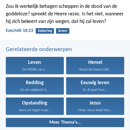
Zou Ik werkelijk behagen scheppen in de dood van de
goddeloze? spreekt de Heere
. Is het niet, wanneer
HEERE
hij zich bekeert van zijn wegen, dat hij zal leven?
Ezechiël 18:23
bekering
leven
Gerelateerde onderwerpen
Leven
Hemel
De HEERE zal u...
Want de Heere Zelf...
Redding
Eeuwig leven
En de zaligheid is...
En Ik geef hun...
Opstanding
Jezus
Jezus zei tegen haar...
Maar Jezus keek hen...
Meer Thema's...