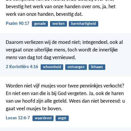
bevestig het werk van onze handen over ons,
ja, het
werk van onze handen, bevestig dat.
Psalm 90:17
genade
werken
barmhartigheid
Daarom verliezen wij de moed niet; integendeel, ook al
vergaat onze uiterlijke mens, toch wordt de innerlijke
mens
van dag tot dag vernieuwd.
2 Korintiërs 4:16
schoonheid
ontvangen
lichaam
Worden niet vijf musjes voor twee penninkjes verkocht?
En niet een van die is bij God vergeten. Ja, ook de haren
van uw hoofd zijn alle geteld. Wees dan niet bevreesd: u
gaat veel musjes te boven.
Lucas 12:6-7
waardevol
angst