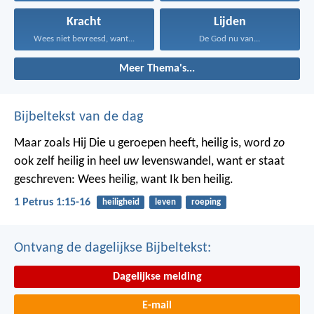
Kracht
Lijden
Wees niet bevreesd, want...
De God nu van...
Meer Thema's...
Bijbeltekst van de dag
Maar zoals Hij Die u geroepen heeft, heilig is, word
zo
ook zelf heilig in heel
uw
levenswandel, want er staat
geschreven: Wees heilig, want Ik ben heilig.
1 Petrus 1:15-16
heiligheid
leven
roeping
Ontvang de dagelijkse Bijbeltekst:
Dagelijkse melding
E-mail