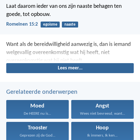
Laat daarom ieder van ons
zijn
naaste behagen ten
goede, tot opbouw.
Romeinen 15:2
egoisme
naaste
Want als de bereidwilligheid aanwezig is, dan is iemand
welgevallig overeenkomstig wat hij heeft, niet
overeenkomstig wat hij niet heeft.
Lees meer...
Gerelateerde onderwerpen
Moed
Angst
De HEERE nu is...
Wees niet bevreesd, want...
Trooster
Hoop
Geprezen zij de God...
Ik immers, Ik ken...