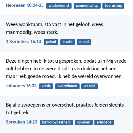
Hebreeën 10:24-25
wederkomst
gemeenschap
toerusting
Wees waakzaam, sta vast in het geloof, wees
manmoedig, wees sterk.
1 Korintiërs 16:13
geloof
kracht
moed
Deze dingen heb Ik tot u gesproken, opdat u in Mij vrede
zult hebben. In de wereld zult u verdrukking hebben,
maar heb goede moed: Ik heb de wereld overwonnen.
Johannes 16:33
vrede
overwinnen
wereld
Bij alle zwoegen is er overschot,
praatjes
leiden
slechts
tot gebrek.
Spreuken 14:23
betrouwbaarheid
spreken
armoede