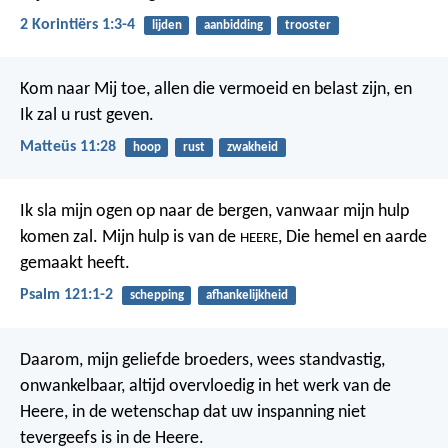
2 Korintiërs 1:3-4
lijden
aanbidding
trooster
Kom naar Mij toe, allen die vermoeid en belast zijn, en
Ik zal u rust geven.
Matteüs 11:28
hoop
rust
zwakheid
Ik sla mijn ogen op naar de bergen,
vanwaar mijn hulp
komen zal.
Mijn hulp is van de
,
Die hemel en aarde
HEERE
gemaakt heeft.
Psalm 121:1-2
schepping
afhankelijkheid
Daarom, mijn geliefde broeders, wees standvastig,
onwankelbaar, altijd overvloedig in het werk van de
Heere, in de wetenschap dat uw inspanning niet
tevergeefs is in de Heere.