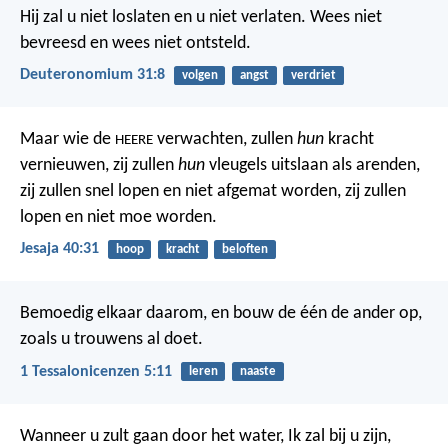
Hij zal u niet loslaten en u niet verlaten. Wees niet
bevreesd en wees niet ontsteld.
Deuteronomium 31:8
volgen
angst
verdriet
Maar wie de
verwachten, zullen
hun
kracht
HEERE
vernieuwen,
zij zullen
hun
vleugels uitslaan als arenden,
zij zullen snel lopen en niet afgemat worden,
zij zullen
lopen en niet moe worden.
Jesaja 40:31
hoop
kracht
beloften
Bemoedig elkaar daarom, en bouw de één de ander op,
zoals u trouwens al doet.
1 Tessalonicenzen 5:11
leren
naaste
Wanneer u zult gaan door het water, Ik zal bij u zijn,