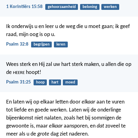
1 Korintiërs 15:58
gehoorzaamheid
beloning
werken
Ik onderwijs u en leer u de weg die u moet gaan;
ik geef
raad, mijn oog is op u.
Psalm 32:8
begrijpen
leren
Wees sterk en Hij zal uw hart sterk maken,
u allen die op
de
hoopt!
HEERE
Psalm 31:25
hoop
hart
moed
En laten wij op elkaar letten door
elkaar
aan te vuren
tot liefde en goede werken. Laten wij de onderlinge
bijeenkomst niet nalaten, zoals het bij sommigen de
gewoonte is, maar
elkaar
aansporen, en
dat
zoveel te
meer als u de
grote
dag ziet naderen.