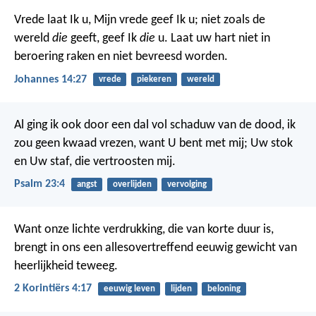
Vrede laat Ik u, Mijn vrede geef Ik u; niet zoals de
wereld
die
geeft, geef Ik
die
u. Laat uw hart niet in
beroering raken en niet bevreesd worden.
Johannes 14:27
vrede
piekeren
wereld
Al ging ik ook door een dal vol schaduw van de dood,
ik
zou geen kwaad vrezen, want U bent met mij;
Uw stok
en Uw staf,
die vertroosten mij.
Psalm 23:4
angst
overlijden
vervolging
Want onze lichte verdrukking, die van korte duur is,
brengt in ons een allesovertreffend eeuwig gewicht van
heerlijkheid teweeg.
2 Korintiërs 4:17
eeuwig leven
lijden
beloning