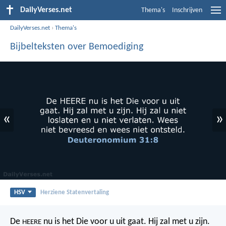
DailyVerses.net
Thema's
Inschrijven
DailyVerses.net
›
Thema's
Bijbelteksten over Bemoediging
«
»
HSV
Herziene Statenvertaling
De
nu is het Die voor u uit gaat. Hij zal met u zijn.
HEERE