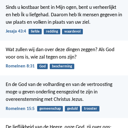
Sinds u kostbaar bent in Mijn ogen,
bent u verheerlijkt
en heb Ík u liefgehad.
Daarom heb Ik mensen gegeven in
uw plaats
en volken in plaats van uw ziel.
Jesaja 43:4
liefde
redding
waardevol
Wat zullen wij dan over deze dingen zeggen? Als God
voor ons is, wie zal tegen ons zijn?
Romeinen 8:31
God
bescherming
En de God van de volharding en van de vertroosting
moge u geven onderling eensgezind te zijn in
overeenstemming met Christus Jezus.
Romeinen 15:5
gemeenschap
geduld
trooster
De lieflijkheid van de Heere, onze God, zij over ons;