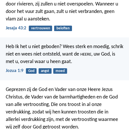
door rivieren, zij zullen u niet overspoelen.
Wanneer u
door het vuur zult gaan, zult u niet verbranden,
geen
vlam zal u aansteken.
Jesaja 43:2
vertrouwen
beloften
Heb Ik het u niet geboden? Wees sterk en moedig, schrik
niet en wees niet ontsteld, want de
, uw God, is
HEERE
met u, overal waar u heen gaat.
Jozua 1:9
God
angst
moed
Geprezen zij de God en Vader van onze Heere Jezus
Christus, de Vader van de barmhartigheden en de God
van alle vertroosting, Die ons troost in al onze
verdrukking, zodat wij hen kunnen troosten die in
allerlei verdrukking zijn, met de vertroosting waarmee
wij zelf door God getroost worden.