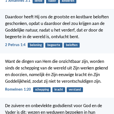
1 Johannes 3:1
liefde
Vader
kinderen
Daardoor heeft Hij ons de grootste en kostbare beloften
geschonken, opdat u daardoor deel zou krijgen aan de
Goddelijke natuur, nadat u het verderf, dat
er
door de
begeerte in de wereld is, ontvlucht bent.
2 Petrus 1:4
beloning
begeerte
beloften
Want de dingen van Hem die onzichtbaar zijn, worden
sinds de schepping van de wereld uit Zijn werken gekend
en doorzien,
namelijk
én Zijn eeuwige kracht én
Zijn
Goddelijkheid, zodat zij niet te verontschuldigen zijn.
Romeinen 1:20
schepping
kracht
verstand
De zuivere en onbevlekte godsdienst voor God en de
Vader is dit: wezen en weduwen bezoeken in hun