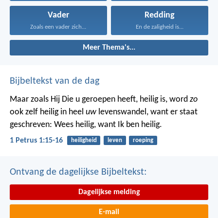
Vader
Redding
Zoals een vader zich...
En de zaligheid is...
Meer Thema's...
Bijbeltekst van de dag
Maar zoals Hij Die u geroepen heeft, heilig is, word
zo
ook zelf heilig in heel
uw
levenswandel, want er staat
geschreven: Wees heilig, want Ik ben heilig.
1 Petrus 1:15-16
heiligheid
leven
roeping
Ontvang de dagelijkse Bijbeltekst:
Dagelijkse melding
E-mail