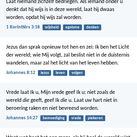
Laat niemand zichzelf bedriegen. Als iemand onder u
denkt dat hij wijs is in deze wereld, laat hij dwaas
worden, opdat hij wijs zal worden.
1 Korintiërs 3:18
wijsheid
egoisme
denken
Jezus dan sprak opnieuw tot hen en zei: Ik ben het Licht
der wereld; wie Mij volgt, zal beslist niet in de duisternis
wandelen, maar zal het licht van het leven hebben.
Johannes 8:12
Jezus
leven
volgen
Vrede laat Ik u, Mijn vrede geef Ik u; niet zoals de
wereld
die
geeft, geef Ik
die
u. Laat uw hart niet in
beroering raken en niet bevreesd worden.
Johannes 14:27
bemoediging
vrede
piekeren