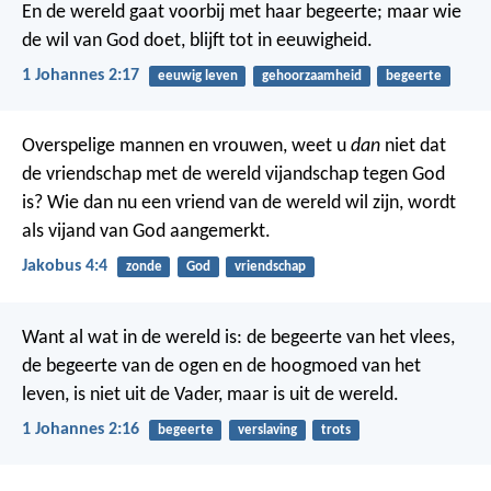
En de wereld gaat voorbij met haar begeerte; maar wie
de wil van God doet, blijft tot in eeuwigheid.
1 Johannes 2:17
eeuwig leven
gehoorzaamheid
begeerte
Overspelige mannen en vrouwen, weet u
dan
niet dat
de vriendschap met de wereld vijandschap tegen God
is? Wie dan nu een vriend van de wereld wil zijn, wordt
als vijand van God aangemerkt.
Jakobus 4:4
zonde
God
vriendschap
Want al wat in de wereld is: de begeerte van het vlees,
de begeerte van de ogen en de hoogmoed van het
leven, is niet uit de Vader, maar is uit de wereld.
1 Johannes 2:16
begeerte
verslaving
trots