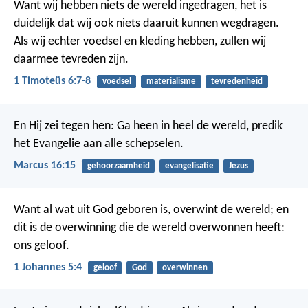
Want wij hebben niets de wereld ingedragen, het is
duidelijk dat wij ook niets daaruit kunnen wegdragen.
Als wij echter voedsel en kleding hebben, zullen wij
daarmee tevreden zijn.
1 Timoteüs 6:7-8
voedsel
materialisme
tevredenheid
En Hij zei tegen hen: Ga heen in heel de wereld, predik
het Evangelie aan alle schepselen.
Marcus 16:15
gehoorzaamheid
evangelisatie
Jezus
Want al wat uit God geboren is, overwint de wereld; en
dit is de overwinning die de wereld overwonnen heeft:
ons geloof.
1 Johannes 5:4
geloof
God
overwinnen