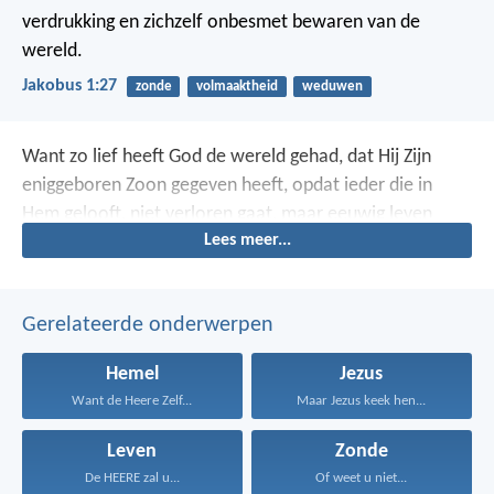
verdrukking en zichzelf onbesmet bewaren van de
wereld.
Jakobus 1:27
zonde
volmaaktheid
weduwen
Want zo lief heeft God de wereld gehad, dat Hij Zijn
eniggeboren Zoon gegeven heeft, opdat ieder die in
Hem gelooft, niet verloren gaat, maar eeuwig leven
Lees meer...
heeft.
Gerelateerde onderwerpen
Hemel
Jezus
Want de Heere Zelf...
Maar Jezus keek hen...
Leven
Zonde
De HEERE zal u...
Of weet u niet...