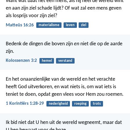
Want wat baat het een mens, als hij heel de wereld wint
en aan zijn ziel schade lijdt? Of wat zal een mens geven
als losprijs voor zijn ziel?
Matteüs 16:26
materialisme
leven
ziel
Bedenk de dingen die boven zijn
en
niet die op de aarde
zijn.
Kolossenzen 3:2
hemel
verstand
En het onaanzienlijke van de wereld en het verachte
heeft God uitverkoren, en wat niets is, om wat iets is
teniet te doen, opdat geen vlees voor Hem zou roemen.
1 Korintiërs 1:28-29
nederigheid
roeping
trots
Ik bid niet dat U hen uit de wereld wegneemt, maar dat