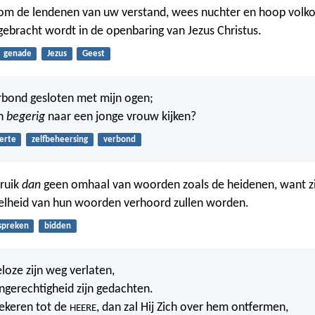
m de lendenen van uw verstand, wees nuchter en hoop volk
gebracht wordt in de openbaring van Jezus Christus.
genade
Jezus
Geest
rbond gesloten met mijn ogen;
an
begerig
naar een jonge vrouw kijken?
erte
zelfbeheersing
verbond
bruik
dan
geen omhaal van woorden zoals de heidenen, want zi
eelheid van hun woorden verhoord zullen worden.
spreken
bidden
loze zijn weg verlaten,
gerechtigheid zijn gedachten.
bekeren tot de
, dan zal Hij Zich over hem ontfermen,
HEERE