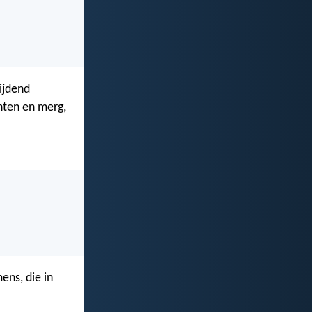
ijdend
chten en merg,
ns, die in