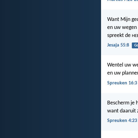
Want Mijn ged
en uw wegen z
spreekt de
HE
Jesaja 55:8
G
Wentel uw w
en uw plannen
Spreuken 16:3
Bescherm je h
want daaruit z
Spreuken 4:23