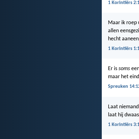
1 Korintiërs 2:
Maar ik roep 
allen eensgez
hecht aaneen
1 Korintiërs 1:
Er is
soms
een
maar het eind
Spreuken 14:1
Laat niemand z
laat hij dwaa
1 Korintiërs 3: