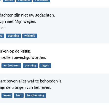
achten zijn niet uw gedachten,
ijn niet Mijn wegen,
.
ERE
od
planning
wijsheid
erken op de
,
HEERE
 zullen bevestigd worden.
vertrouwen
planning
zegen
art boven alles wat te behoeden is,
ijn de uitingen van het leven.
leven
hart
bescherming