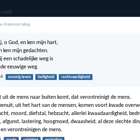
e Statenvertaling
, o God, en ken mijn hart,
n ken mijn gedachten.
mij een schadelijke weg is
p de eeuwige weg.
24
eeuwig leven
heiligheid
rechtvaardigheid
at uit de mens naar buiten komt, dat verontreinigt de mens.
enuit, uit het hart van de mensen, komen voort kwade overwe
ucht, moord, diefstal, hebzucht, allerlei kwaadaardigheid, bedr
, afgunst, lastering, hoogmoed, dwaasheid; al deze slechte d
 en verontreinigen de mens.
3
zonde
reiniging
verleiding