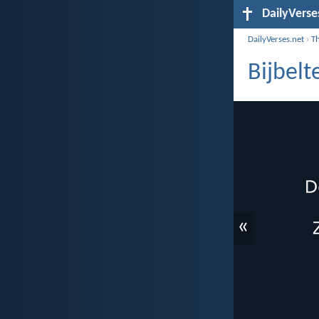
DailyVerse
DailyVerses.net
›
T
Bijbel
«