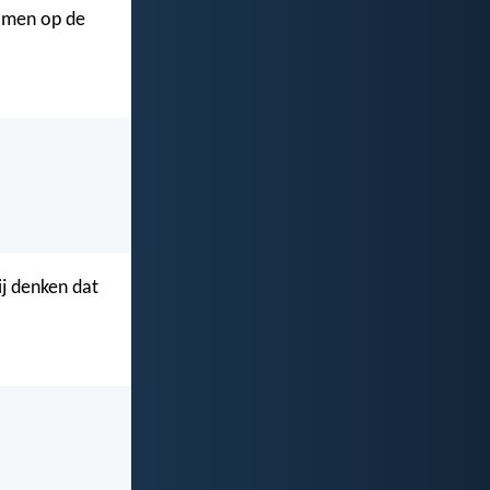
omen op de
j denken dat