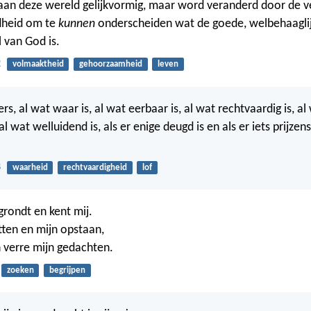
aan deze wereld gelijkvormig, maar word veranderd door de 
dheid om te
kunnen
onderscheiden wat de goede, welbehaagli
 van God is.
2
volmaaktheid
gehoorzaamheid
leven
rs, al wat waar is, al wat eerbaar is, al wat rechtvaardig is, al w
, al wat welluidend is, als er enige deugd is en als er iets prijzen
8
waarheid
rechtvaardigheid
lof
grondt en kent mij.
tten en mijn opstaan,
n verre mijn gedachten.
zoeken
begrijpen