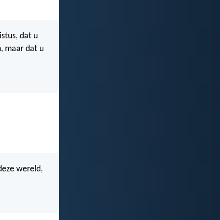
stus, dat u
n, maar dat u
 deze wereld,