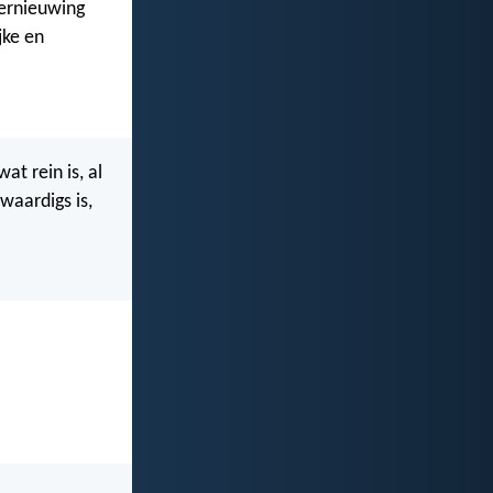
vernieuwing
jke en
at rein is, al
swaardigs is,