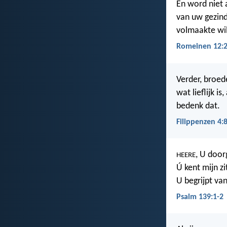
En word niet 
van uw gezin
volmaakte wil
Romeinen 12:
Verder, broede
wat lieflijk is
bedenk dat.
Filippenzen 4:
, U door
HEERE
Ú kent mijn zi
U begrijpt va
Psalm 139:1-2