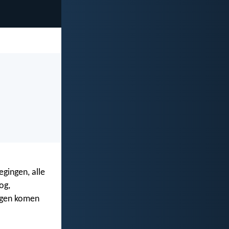
gingen, alle
og,
ingen komen