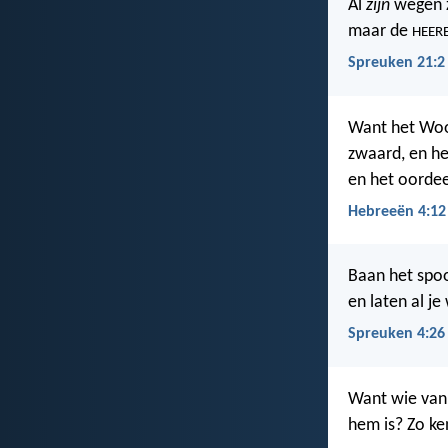
Al
zijn
wegen z
maar de
HEER
Spreuken 21:2
Want het Woor
zwaard, en he
en het oordee
Hebreeën 4:12
Baan het spoo
en laten al j
Spreuken 4:26
Want wie van 
hem is? Zo k