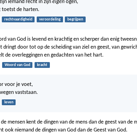
ijn iemand recht in zijn
eigen
ogen,
toetst de harten.
E
rechtvaardigheid
veroordeling
begrijpen
d van God is levend en krachtig en scherper dan enig tweesn
t dringt door tot op de scheiding van ziel en geest, van gewri
lt de overleggingen en gedachten van het hart.
Woord van God
kracht
r voor je voet,
e wegen vaststaan.
leven
de mensen kent de dingen van de mens dan de geest van de me
ent ook niemand de dingen van God dan de Geest van God.