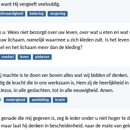
 want Hij vergeeft veelvuldig.
chtvaardigheid
bekering
vergeving
 u: Wees niet bezorgd over uw leven,
over
wat u eten en wat u
 uw lichaam,
namelijk
waarmee u zich kleden zult. Is het leven
el en het lichaam
meer
dan de kleding?
voedsel
leven
piekeren
j machte is te doen ver boven alles wat wij bidden of denken,
g de kracht die in ons werkzaam is, Hem zij de heerlijkheid i
Jezus, in alle geslachten, tot in alle eeuwigheid. Amen.
1
nederigheid
aanbidding
kracht
genade die mij gegeven is, zeg ik ieder onder u niet hoger te 
maar laat hij denken in bescheidenheid, naar de mate van gel