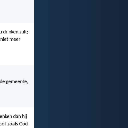
 drinken zult;
 niet meer
n de gemeente,
denken dan hij
oof zoals God