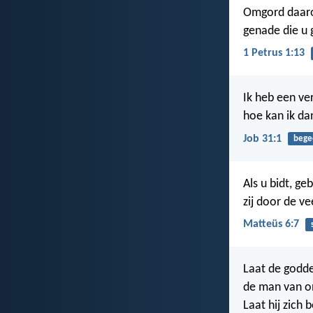
Omgord daaro
genade die u 
1 Petrus 1:13
Ik heb een ve
hoe kan ik d
Job 31:1
bege
Als u bidt, ge
zij door de v
Matteüs 6:7
Laat de godde
de man van on
Laat hij zich 