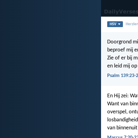
HSV
Herzien
Doorgrond mij
beproef mij e
Zie of er bij 
en leid mij o
Psalm 139:23-
En Hij zei: W
Want van binn
overspel, ont
losbandigheid
van binnenuit
Marcus 7:20-2