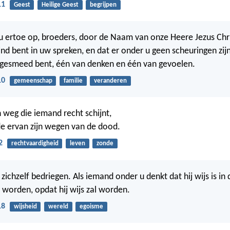
11
Geest
Heilige Geest
begrijpen
u ertoe op, broeders, door de Naam van onze Heere Jezus Chri
ind bent in uw spreken, en dat er onder u geen scheuringen zij
gesmeed bent, één van denken en één van gevoelen.
10
gemeenschap
familie
veranderen
 weg die iemand recht schijnt,
e ervan zijn wegen van de dood.
2
rechtvaardigheid
leven
zonde
ichzelf bedriegen. Als iemand onder u denkt dat hij wijs is in
s worden, opdat hij wijs zal worden.
18
wijsheid
wereld
egoisme