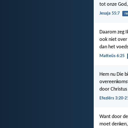
tot onze God,
Jesaja 55:7
re
Daarom zeg Ik
ook niet over
dan het voeds
Matteüs 6:25
Hem nu Die bi
overeenkomsti
door Christus 
Efeziërs 3:20-2
Want door de 
moet denken, 