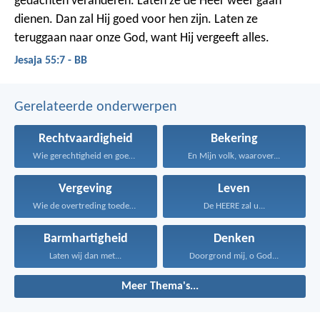
gedachten veranderen. Laten ze de Heer weer gaan
dienen. Dan zal Hij goed voor hen zijn. Laten ze
teruggaan naar onze God, want Hij vergeeft alles.
Jesaja 55:7 - BB
Gerelateerde onderwerpen
Rechtvaardigheid
Bekering
Wie gerechtigheid en goedertierenheid...
En Mijn volk, waarover...
Vergeving
Leven
Wie de overtreding toedekt...
De HEERE zal u...
Barmhartigheid
Denken
Laten wij dan met...
Doorgrond mij, o God...
Meer Thema's...