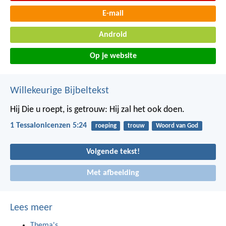
E-mail
Android
Op je website
Willekeurige Bijbeltekst
Hij Die u roept, is getrouw: Hij zal het ook doen.
1 Tessalonicenzen 5:24
roeping
trouw
Woord van God
Volgende tekst!
Met afbeelding
Lees meer
Thema's