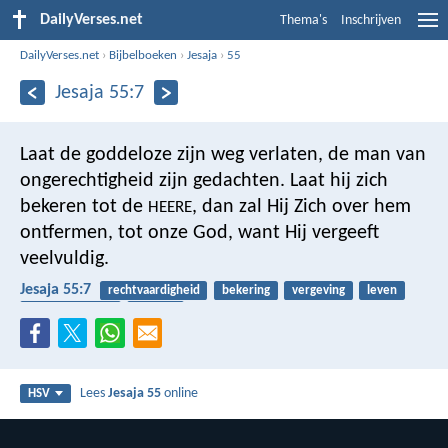
DailyVerses.net
Thema's
Inschrijven
DailyVerses.net
›
Bijbelboeken
›
Jesaja
›
55
Jesaja 55:7
Laat de goddeloze zijn weg verlaten,
de man van
ongerechtigheid zijn gedachten.
Laat hij zich
bekeren tot de
, dan zal Hij Zich over hem
HEERE
ontfermen,
tot onze God, want Hij vergeeft
veelvuldig.
Jesaja 55:7
rechtvaardigheid
bekering
vergeving
leven
barmhartigheid
denken
Lees
Jesaja 55
online
HSV