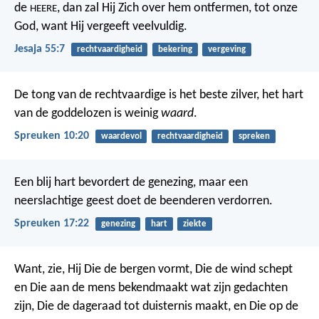
de
, dan zal Hij Zich over hem ontfermen,
tot onze
HEERE
God, want Hij vergeeft veelvuldig.
Jesaja 55:7
rechtvaardigheid
bekering
vergeving
De tong van de rechtvaardige is het beste zilver,
het hart
van de goddelozen is weinig
waard
.
Spreuken 10:20
waardevol
rechtvaardigheid
spreken
Een blij hart bevordert de genezing,
maar een
neerslachtige geest doet de beenderen verdorren.
Spreuken 17:22
genezing
hart
ziekte
Want, zie, Hij Die de bergen vormt, Die de wind schept
en Die aan de mens bekendmaakt wat zijn gedachten
zijn,
Die de dageraad tot duisternis maakt,
en Die op de