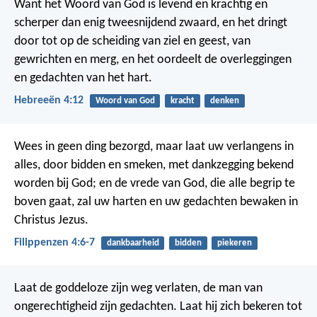
Want het Woord van God is levend en krachtig en
scherper dan enig tweesnijdend zwaard, en het dringt
door tot op de scheiding van ziel en geest, van
gewrichten en merg, en het oordeelt de overleggingen
en gedachten van het hart.
Hebreeën 4:12
Woord van God
kracht
denken
Wees in geen ding bezorgd, maar laat uw verlangens in
alles, door bidden en smeken, met dankzegging bekend
worden bij God; en de vrede van God, die alle begrip te
boven gaat, zal uw harten en uw gedachten bewaken in
Christus Jezus.
Filippenzen 4:6-7
dankbaarheid
bidden
piekeren
Laat de goddeloze zijn weg verlaten,
de man van
ongerechtigheid zijn gedachten.
Laat hij zich bekeren tot