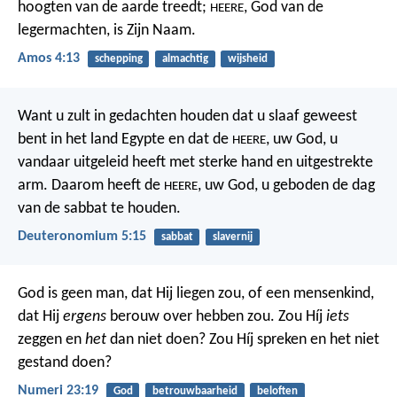
hoogten van de aarde treedt;
, God van de
HEERE
legermachten, is Zijn Naam.
Amos 4:13
schepping
almachtig
wijsheid
Want u zult in gedachten houden dat u slaaf geweest
bent in het land Egypte en dat de
, uw God, u
HEERE
vandaar uitgeleid heeft met sterke hand en uitgestrekte
arm. Daarom heeft de
, uw God, u geboden de dag
HEERE
van de sabbat te houden.
Deuteronomium 5:15
sabbat
slavernij
God is geen man, dat Hij liegen zou,
of een mensenkind,
dat Hij
ergens
berouw over hebben zou.
Zou Híj
iets
zeggen en
het
dan niet doen?
Zou Híj spreken en het niet
gestand doen?
Numeri 23:19
God
betrouwbaarheid
beloften