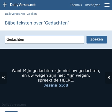
DailyVerses.net
Thema's
Inschrijven
DailyVerses.net
›
Zoeken
Bijbelteksten over 'Gedachten'
«
»