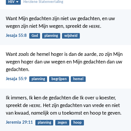
HSV
Herziene Statenvertaling
Want Mijn gedachten zijn niet uw gedachten,
en uw
wegen zijn niet Mijn wegen,
spreekt de
.
HEERE
Jesaja 55:8
God
planning
wijsheid
Want
zoals
de hemel hoger is dan de aarde,
zo zijn Mijn
wegen hoger dan uw wegen
en Mijn gedachten dan uw
gedachten.
Jesaja 55:9
planning
begrijpen
hemel
Ik immers, Ik ken de gedachten die Ik over u koester,
spreekt de
. Het zijn gedachten van vrede en niet
HEERE
van kwaad,
namelijk
om u toekomst en hoop te geven.
Jeremia 29:11
planning
zegen
hoop