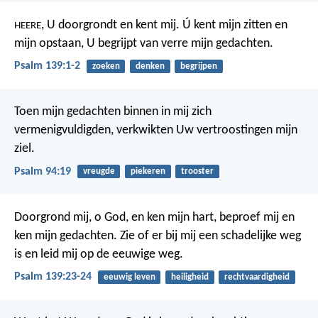
, U doorgrondt en kent mij.
Ú kent mijn zitten en
HEERE
mijn opstaan,
U begrijpt van verre mijn gedachten.
Psalm 139:1-2
zoeken
denken
begrijpen
Toen mijn gedachten binnen in mij zich
vermenigvuldigden,
verkwikten Uw vertroostingen mijn
ziel.
Psalm 94:19
vreugde
piekeren
trooster
Doorgrond mij, o God, en ken mijn hart,
beproef mij en
ken mijn gedachten.
Zie of er bij mij een schadelijke weg
is
en leid mij op de eeuwige weg.
Psalm 139:23-24
eeuwig leven
heiligheid
rechtvaardigheid