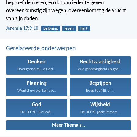
beproef de nieren,
en dat om ieder te geven
overeenkomstig zijn wegen,
overeenkomstig de vrucht
van zijn daden.
Jeremia 17:9-10
beloning
leven
hart
Gerelateerde onderwerpen
Denken
Rechtvaardigheid
Doorgrond mij, o God...
Wie gerechtigheid en goedertierenheid...
Planning
Begrijpen
Wentel uw werken op...
Roep tot Mij, en...
God
Wijsheid
De HEERE, uw God...
De HEERE geeft immers...
Meer Thema's...