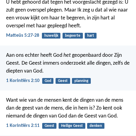
U hebt gehoord dat tegen het voorgeslacht gezegd is: U
zult geen overspel plegen.
Maar Ik zeg u dat al wie naar
een vrouw kijkt om haar te begeren, in zijn hart al
overspel met haar gepleegd heeft.
Matteüs 5:27-28
huwelijk
begeerte
hart
Aan ons echter heeft God
het
geopenbaard door Zijn
Geest. De Geest immers onderzoekt alle dingen, zelfs de
diepten van God.
1 Korintiërs 2:10
God
Geest
planning
Want wie van de mensen kent de dingen van de mens
dan de geest van de mens, die in hem is? Zo kent ook
niemand de dingen van God dan de Geest van God.
1 Korintiërs 2:11
Geest
Heilige Geest
denken