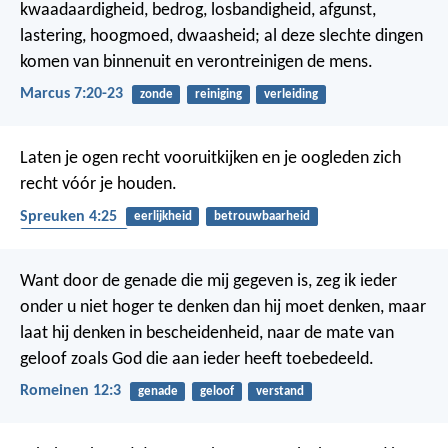
kwaadaardigheid, bedrog, losbandigheid, afgunst,
lastering, hoogmoed, dwaasheid; al deze slechte dingen
komen van binnenuit en verontreinigen de mens.
Marcus 7:20-23
zonde
reiniging
verleiding
Laten je ogen recht vooruitkijken
en je oogleden zich
recht vóór je houden.
Spreuken 4:25
eerlijkheid
betrouwbaarheid
rechtvaardigheid
Want door de genade die mij gegeven is, zeg ik ieder
onder u niet hoger te denken dan hij moet denken, maar
laat hij denken in bescheidenheid, naar de mate van
geloof zoals God die aan ieder heeft toebedeeld.
Romeinen 12:3
genade
geloof
verstand