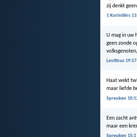
zij denkt gee
1 Korintiërs 13
U mag in uw h
geen zonde o
volksgenoten,
Leviticus 19:17
Haat wekt twi
maar liefde b
Spreuken 10:1
Een zacht an
maar een kre
Spreuken 15:1