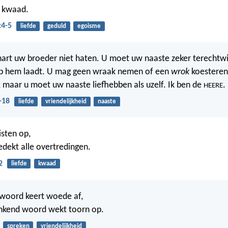
n kwaad.
:4-5
liefde
geduld
egoisme
art uw broeder niet haten. U moet uw naaste zeker terechtwi
p hem laadt. U mag geen wraak nemen of een
wrok
koesteren
 maar u moet uw naaste liefhebben als uzelf. Ik ben de
.
HEERE
-18
liefde
vriendelijkheid
naaste
sten op,
edekt alle overtredingen.
2
liefde
kwaad
twoord keert woede af,
nkend woord wekt toorn op.
spreken
vriendelijkheid