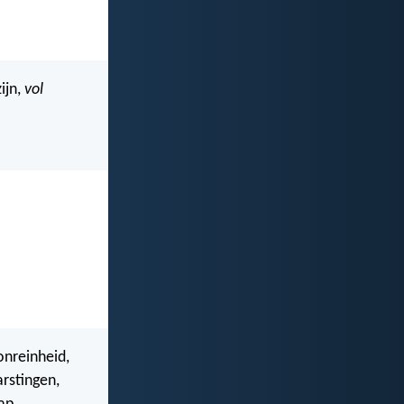
ijn,
vol
onreinheid,
arstingen,