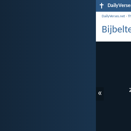
DailyVerse
DailyVerses.net
›
T
Bijbel
«