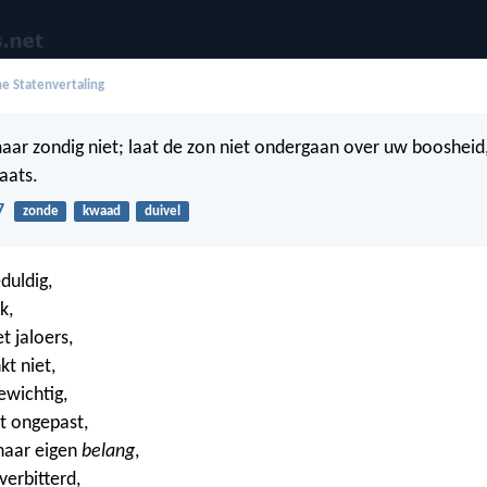
e Statenvertaling
ar zondig niet; laat de zon niet ondergaan over uw boosheid,
aats.
7
zonde
kwaad
duivel
eduldig,
jk,
et jaloers,
kt niet,
gewichtig,
et ongepast,
 haar eigen
belang
,
 verbitterd,