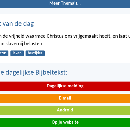
Meer Thema's...
t van de dag
in de vrijheid waarmee Christus ons vrijgemaakt heeft, en laat 
n slavernij belasten.
ezus
leven
bevrijder
 dagelijkse Bijbeltekst:
Dagelijkse melding
E-mail
Android
Op je website