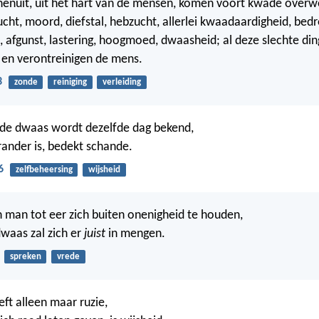
enuit, uit het hart van de mensen, komen voort kwade overwe
ucht, moord, diefstal, hebzucht, allerlei kwaadaardigheid, bedr
, afgunst, lastering, hoogmoed, dwaasheid; al deze slechte d
 en verontreinigen de mens.
3
zonde
reiniging
verleiding
 de dwaas wordt dezelfde dag bekend,
ander is, bedekt schande.
6
zelfbeheersing
wijsheid
n man tot eer zich buiten onenigheid te houden,
waas zal zich er
juist
in mengen.
spreken
vrede
t alleen maar ruzie,