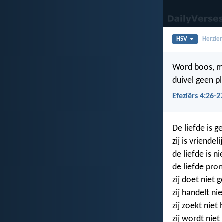
HSV
Herzien
Word boos, ma
duivel geen pl
Efeziërs 4:26-2
De liefde is g
zij is vriendeli
de liefde is ni
de liefde pron
zij doet niet 
zij handelt ni
zij zoekt niet
zij wordt niet