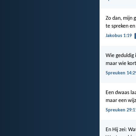
Zo dan, mijn 
te spreken en
Jakobus 1:19
Wie geduldig i
maar wie kort
Spreuken 14:2
Een dwaas laat
maar een wijz
Spreuken 29:1
En Hij zei: W