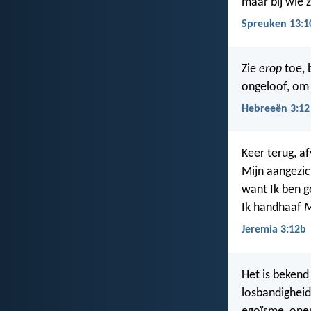
maar bij wie z
Spreuken 13:1
Zie
erop
toe, 
ongeloof, o
Hebreeën 3:12
Keer terug, af
Mijn aangezic
want Ik ben g
Ik handhaaf
M
Jeremia 3:12b
Het is bekend 
losbandigheid,