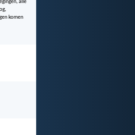
gingen, alle
og,
ingen komen