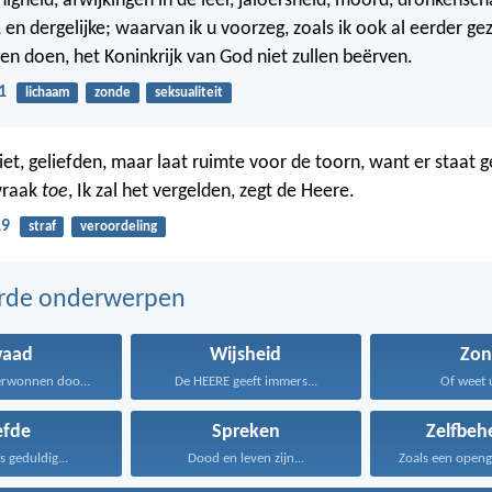
igheid, afwijkingen in de leer, jaloersheid, moord, dronkensch
 en dergelijke; waarvan ik u voorzeg, zoals ik ook al eerder ge
gen doen, het Koninkrijk van God niet zullen beërven.
1
lichaam
zonde
seksualiteit
iet, geliefden, maar laat ruimte voor de toorn, want er staat 
wraak
toe
, Ik zal het vergelden, zegt de Heere.
19
straf
veroordeling
erde onderwerpen
waad
Wijsheid
Zon
Word niet overwonnen door...
De HEERE geeft immers...
Of weet u
efde
Spreken
Zelfbeh
is geduldig...
Dood en leven zijn...