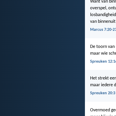
Want van binn
overspel, ont
losbandigheid
van binnenuit
Marcus 7:20-2
De toorn van
maar wie schr
Spreuken 12:1
Het strekt ee
maar iedere d
Spreuken 20:3
Overmoed geef