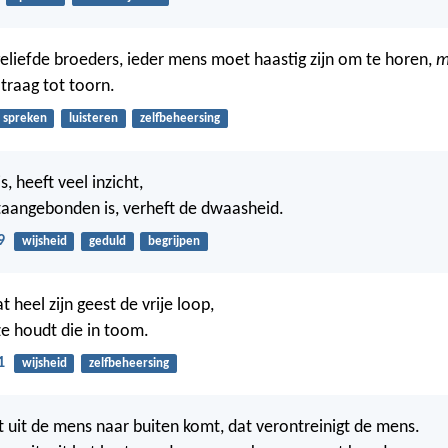
geliefde broeders, ieder mens moet haastig zijn om te horen,
m
 traag tot toorn.
spreken
luisteren
zelfbeheersing
s, heeft veel inzicht,
aangebonden is, verheft de dwaasheid.
9
wijsheid
geduld
begrijpen
 heel zijn geest de vrije loop,
e houdt die in toom.
1
wijsheid
zelfbeheersing
at uit de mens naar buiten komt, dat verontreinigt de mens.