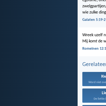
egoïsme, onen
zwelgpartijen,
wie zulke din
Galaten 5:19-2
Wreek uzelf n
Mij
komt
de 
Romeinen 12:
Gerelate
K
Li
De liefde 