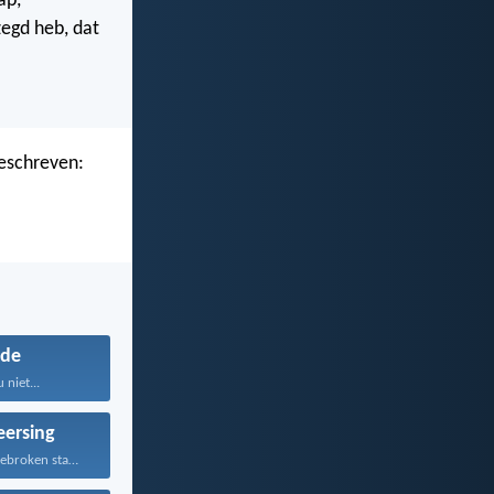
ap,
zegd heb, dat
geschreven:
de
 niet...
eersing
Zoals een opengebroken stad...