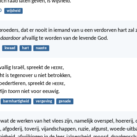
ich raad laten geven, is wijsheid.
0
wijsheid
broeders, dat er nooit in iemand van u een verdorven hart zal z
m
daardoor
afvallig te worden van de levende God.
kwaad
hart
naaste
vallig Israël, spreekt de
,
HEERE
ht is tegenover u niet betrokken,
oedertieren, spreekt de
,
HEERE
ijn toorn
niet voor eeuwig.
barmhartigheid
vergeving
genade
wat de werken van het vlees zijn, namelijk overspel, hoererij, 
 afgoderij, toverij, vijandschappen, ruzie, afgunst, woede-uitb