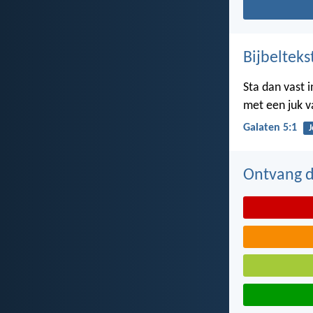
Bijbelteks
Sta dan vast 
met een juk va
Galaten 5:1
J
Ontvang de