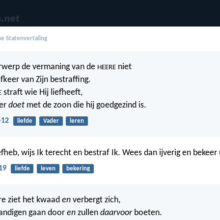
e Statenvertaling
erwerp de vermaning van de
niet
HEERE
keer van Zijn bestraffing.
straft wie Hij liefheeft,
E
der
doet
met de zoon die hij goedgezind is.
-12
liefde
Vader
leren
iefheb, wijs Ik terecht en bestraf Ik. Wees dan ijverig en bekeer 
19
liefde
leven
bekering
re ziet het kwaad
en
verbergt zich,
andigen gaan door
en
zullen
daarvoor
boeten.