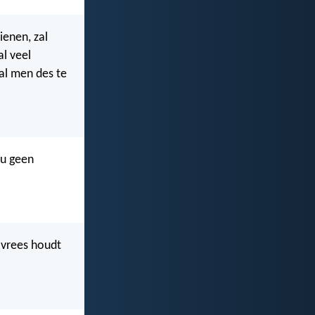
ienen, zal
al veel
al men des te
 u geen
e vrees houdt