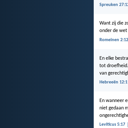
Spreuken 27:1
Want zij die 
onder de wet
Romeinen 2:1
En elke bestr
tot droefheid
van gerechtig
Hebreeën 12:1
En wanneer e
niet gedaan 
ongerechtighe
Leviticus 5:17