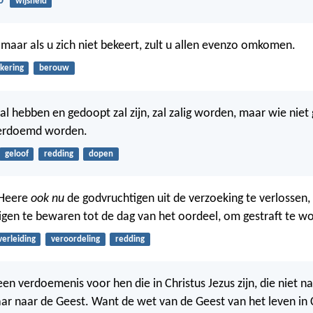
0
wijsheid
, maar als u zich niet bekeert, zult u allen evenzo omkomen.
kering
berouw
al hebben en gedoopt zal zijn, zal zalig worden, maar wie niet 
verdoemd worden.
geloof
redding
dopen
 Heere
ook nu
de godvruchtigen uit de verzoeking te verlossen
gen te bewaren tot de dag van het oordeel, om gestraft te w
verleiding
veroordeling
redding
een verdoemenis voor hen die in Christus Jezus zijn, die niet na
r naar de Geest. Want de wet van de Geest van het leven in C