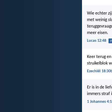
Wie echter
zi
met weinig
sl
terug
gevraag
meer eisen.
Lucas 12:48
r
Keer terug en
struikelblok 
Ezechiël 18:30
Er is in de li
immers straf i
1 Johannes 4:1