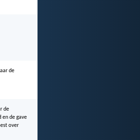
maar de
r de
d en de gave
eest over