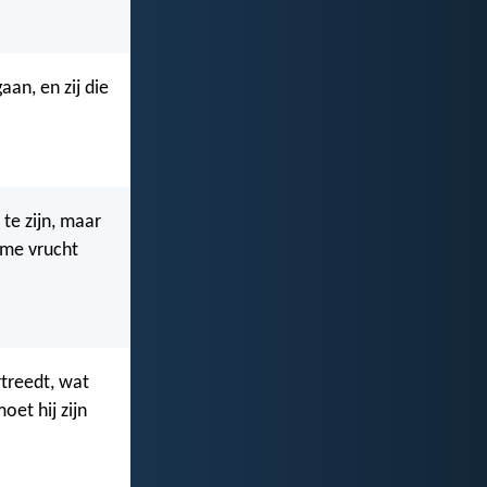
an, en zij die
 te zijn, maar
ame vrucht
treedt, wat
oet hij zijn