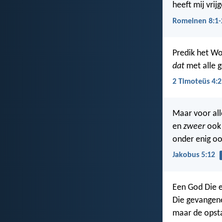
heeft mij vri
Romeinen 8:1-
Predik het Wo
dat
met alle g
2 Timoteüs 4:2
Maar voor alle
en
zweer
ook 
onder enig oo
Jakobus 5:12
Een God Die 
Die gevangene
maar de opst