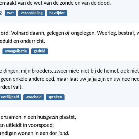
jgemaakt van de wet van de zonde en van de dood.
2
wet
veroordeling
bevrijder
ord. Volhard daarin, gelegen
of
ongelegen. Weerleg, bestraf,
eduld en onderricht.
evangelisatie
geduld
 dingen, mijn broeders, zweer niet: niet bij de hemel, ook niet
geen enkele andere eed, maar laat uw ja ja zijn en uw nee nee
rdeel valt.
eerlijkheid
waarheid
spreken
eenzamen in een huis
gezin
plaatst,
n uitleidt in voorspoed;
andigen wonen in een dor
land
.