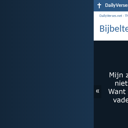
DailyVerse
DailyVerses.net
›
T
Bijbelt
«