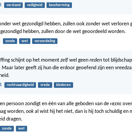
2
verstand
veiligheid
bescherming
zonder wet gezondigd hebben, zullen ook zonder wet verloren ga
 gezondigd hebben, zullen door de wet geoordeeld worden.
2
zonde
wet
veroordeling
affing schijnt op het moment
zelf
wel geen
reden
tot blijdschap
. Maar later geeft zij hun die erdoor geoefend zijn een vreedz
heid.
1
rechtvaardigheid
vrede
kinderen
en persoon zondigt en één van alle geboden van de
over
HEERE
mag worden,
ook
al wist hij het niet, dan is hij
toch
schuldig en m
id dragen.
zonde
wet