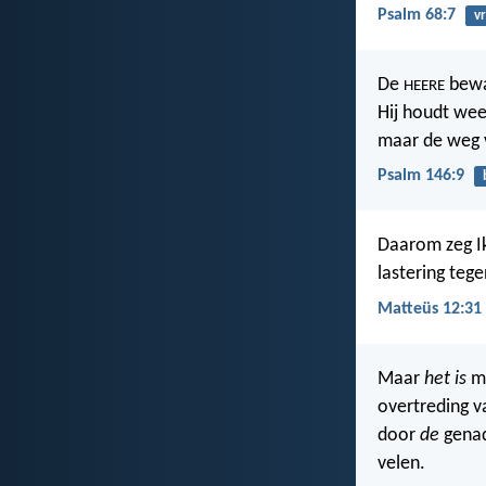
Psalm 68:7
vr
De
bewa
HEERE
Hij houdt we
maar de weg 
Psalm 146:9
Daarom zeg Ik
lastering teg
Matteüs 12:31
Maar
het is
me
overtreding v
door
de
genad
velen.