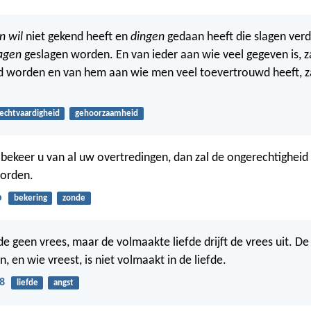
jn wil
niet gekend heeft en
dingen
gedaan heeft die slagen verd
agen
geslagen worden. En van ieder aan wie veel gegeven is, z
d worden en van hem aan wie men veel toevertrouwd heeft, z
echtvaardigheid
gehoorzaamheid
 bekeer u van al uw overtredingen, dan zal de ongerechtigheid
worden.
b
bekering
zonde
efde geen vrees, maar de volmaakte liefde drijft de vrees uit. D
n, en wie vreest, is niet volmaakt in de liefde.
8
liefde
angst