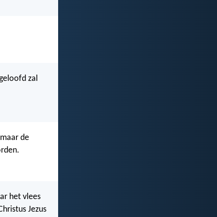
geloofd zal
, maar de
orden.
ar het vlees
hristus Jezus