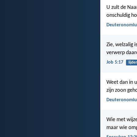
U zult de Na
onschuldig ho
Deuteronomiu
Zie, welzalig 
verwerp daaro
Job 5:17
lijde
Weet dan in 
zijn zoon geh
Deuteronomiu
Wie met wijze
maar wie omga