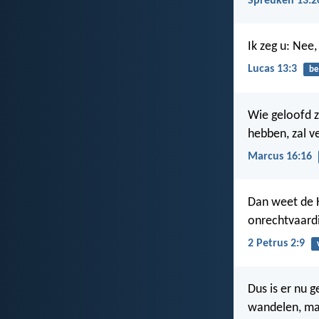
Spreuken 13:2
Ik zeg u: Nee
Lucas 13:3
be
Wie geloofd z
hebben, zal 
Marcus 16:16
Dan weet de
onrechtvaardi
2 Petrus 2:9
Dus is er nu g
wandelen, maa