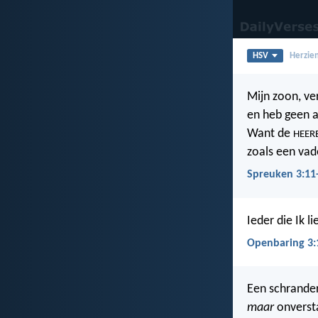
HSV
Herzien
Mijn zoon, v
en heb geen af
Want de
HEER
zoals een va
Spreuken 3:11
Ieder die Ik l
Openbaring 3:
Een schrande
maar
onverst