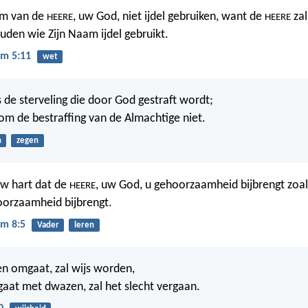
am van de
, uw God, niet ijdel gebruiken, want de
zal
HEERE
HEERE
uden wie Zijn Naam ijdel gebruikt.
m 5:11
wet
is de sterveling die door God gestraft wordt;
m de bestraffing van de Almachtige niet.
n
zegen
uw hart dat de
, uw God, u gehoorzaamheid bijbrengt zoa
HEERE
oorzaamheid bijbrengt.
m 8:5
Vader
leren
n omgaat, zal wijs worden,
at met dwazen, zal het slecht vergaan.