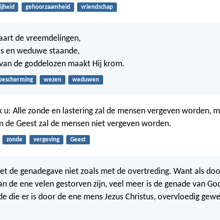
ijheid
gehoorzaamheid
vriendschap
art de vreemdelingen,
es en weduwe staande,
van de goddelozen maakt Hij krom.
bescherming
wezen
weduwen
 u: Alle zonde en lastering zal de mensen vergeven worden, 
en de Geest zal de mensen niet vergeven worden.
zonde
vergeving
Geest
t de genadegave niet zoals met de overtreding. Want als doo
an de ene velen gestorven zijn, veel meer is de genade van Go
e die er is door de ene mens Jezus Christus, overvloedig gew