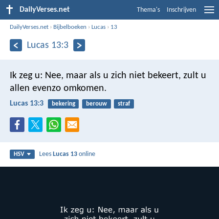
DailyVerses.net
Thema's
Inschrijven
DailyVerses.net
›
Bijbelboeken
›
Lucas
›
13
Lucas 13:3
Ik zeg u: Nee, maar als u zich niet bekeert, zult u
allen evenzo omkomen.
Lucas 13:3
bekering
berouw
straf
Lees
Lucas 13
online
HSV