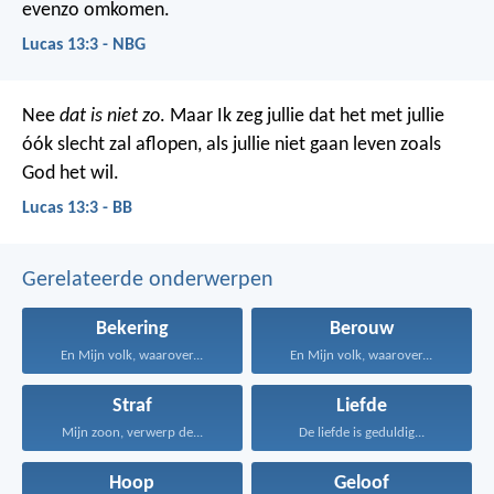
evenzo omkomen.
Lucas 13:3 - NBG
Nee
dat is niet zo
. Maar Ik zeg jullie dat het met jullie
óók slecht zal aflopen, als jullie niet gaan leven zoals
God het wil.
Lucas 13:3 - BB
Gerelateerde onderwerpen
Bekering
Berouw
En Mijn volk, waarover...
En Mijn volk, waarover...
Straf
Liefde
Mijn zoon, verwerp de...
De liefde is geduldig...
Hoop
Geloof