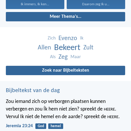
Ik immers, Ik ken...
Daarom zeg Ik u...
Meer Thema's...
Evenzo
Zich
Ik
Bekeert
Allen
Zult
Zeg
Als
Maar
Zoek naar Bijbelteksten
Bijbeltekst van de dag
Zou iemand zich op verborgen plaatsen kunnen
verbergen
en zou Ík hem niet zien? spreekt de
.
HEERE
Vervul Ik niet de hemel en de aarde?
spreekt de
.
HEERE
Jeremia 23:24
God
hemel