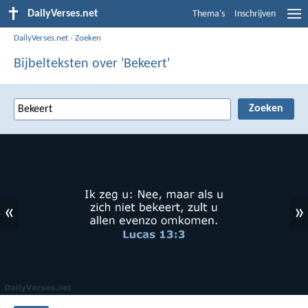
DailyVerses.net
Thema's
Inschrijven
DailyVerses.net
›
Zoeken
Bijbelteksten over 'Bekeert'
«
»