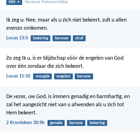
HSV
Herziene Statenvertaling
Ik zeg u: Nee, maar als u zich niet bekeert, zult u allen
evenzo omkomen.
Lucas 13:3
bekering
berouw
straf
Zo zeg Ik u, is er blijdschap vóór de engelen van God
over één zondaar die zich bekeert.
Lucas 15:10
vreugde
engelen
berouw
De
, uw God, is immers genadig en barmhartig, en
HEERE
zal het aangezicht niet van u afwenden als u zich tot
Hem bekeert.
2 Kronieken 30:9b
genade
berouw
bekering