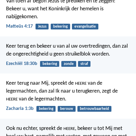
Van toen af begon Jezus te prediken en te zeggen:
Bekeer u, want het Koninkrijk der hemelen is
nabijgekomen.
Matteüs 4:17
Jezus
bekering
evangelisatie
Keer terug en bekeer u van al uw overtredingen, dan zal
de ongerechtigheid u geen struikelblok worden.
Ezechiël 18:30b
bekering
zonde
straf
Keer terug naar Mij,
spreekt de
van de
HEERE
legermachten,
dan zal Ik naar u terugkeren,
zegt de
van de legermachten.
HEERE
Zacharia 1:3b
bekering
berouw
betrouwbaarheid
Ook nu echter, spreekt de
,
bekeer u tot Mij met
HEERE