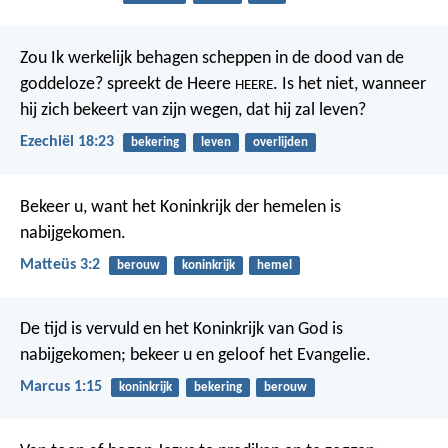
Zou Ik werkelijk behagen scheppen in de dood van de
goddeloze? spreekt de Heere
. Is het niet, wanneer
HEERE
hij zich bekeert van zijn wegen, dat hij zal leven?
Ezechiël 18:23
bekering
leven
overlijden
Bekeer u, want het Koninkrijk der hemelen is
nabijgekomen.
Matteüs 3:2
berouw
koninkrijk
hemel
De tijd is vervuld en het Koninkrijk van God is
nabijgekomen; bekeer u en geloof het Evangelie.
Marcus 1:15
koninkrijk
bekering
berouw