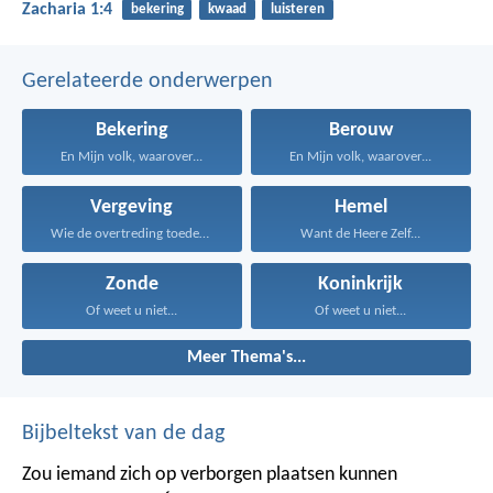
Zacharia 1:4
bekering
kwaad
luisteren
Gerelateerde onderwerpen
Bekering
Berouw
En Mijn volk, waarover...
En Mijn volk, waarover...
Vergeving
Hemel
Wie de overtreding toedekt...
Want de Heere Zelf...
Zonde
Koninkrijk
Of weet u niet...
Of weet u niet...
Meer Thema's...
Bijbeltekst van de dag
Zou iemand zich op verborgen plaatsen kunnen