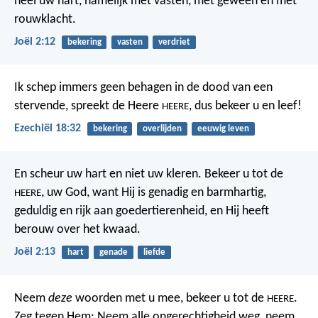
heel uw hart,
namelijk met vasten, met geween en met
rouwklacht.
Joël 2:12
bekering
vasten
verdriet
Ik schep immers geen behagen in de dood van een
stervende, spreekt de Heere
, dus bekeer u en leef!
HEERE
Ezechiël 18:32
bekering
overlijden
eeuwig leven
En scheur uw hart
en niet uw kleren.
Bekeer u tot de
, uw God,
want Hij is genadig en barmhartig,
HEERE
geduldig en rijk aan goedertierenheid,
en Hij heeft
berouw over het kwaad.
Joël 2:13
hart
genade
liefde
Neem
deze
woorden met u mee,
bekeer u tot de
.
HEERE
Zeg tegen Hem:
Neem alle ongerechtigheid weg, neem