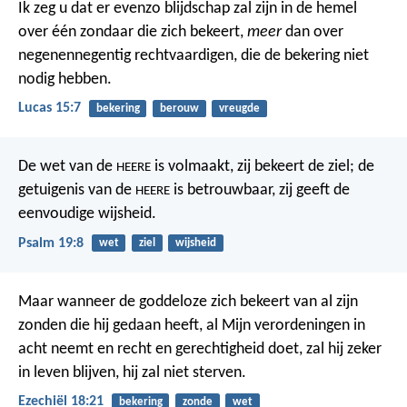
Ik zeg u dat er evenzo blijdschap zal zijn in de hemel
over één zondaar die zich bekeert,
meer
dan over
negenennegentig rechtvaardigen, die de bekering niet
nodig hebben.
Lucas 15:7
bekering
berouw
vreugde
De wet van de
is volmaakt,
zij bekeert de ziel;
de
HEERE
getuigenis van de
is betrouwbaar,
zij geeft de
HEERE
eenvoudige wijsheid.
Psalm 19:8
wet
ziel
wijsheid
Maar wanneer de goddeloze zich bekeert van al zijn
zonden die hij gedaan heeft, al Mijn verordeningen in
acht neemt en recht en gerechtigheid doet, zal hij zeker
in leven blijven, hij zal niet sterven.
Ezechiël 18:21
bekering
zonde
wet