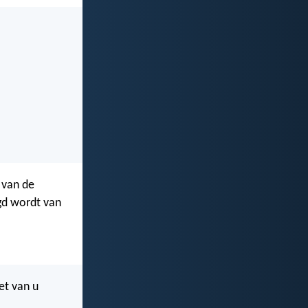
 van de
gd wordt van
et van u