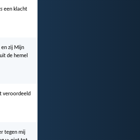
s
een klacht
en zij Mijn
nuit de hemel
et veroordeeld
r tegen mij