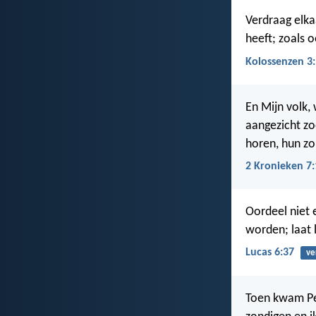
Verdraag elka
heeft; zoals 
Kolossenzen 3
En Mijn volk,
aangezicht zo
horen, hun z
2 Kronieken 7:
Oordeel niet 
worden; laat 
Lucas 6:37
ve
Toen kwam Pet