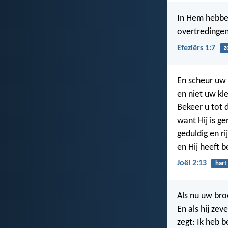
In Hem hebben
overtredingen
Efeziërs 1:7
z
En scheur uw 
en niet uw kl
Bekeer u tot 
want Hij is g
geduldig en r
en Hij heeft 
Joël 2:13
hart
Als nu uw bro
En als hij ze
zegt: Ik heb 