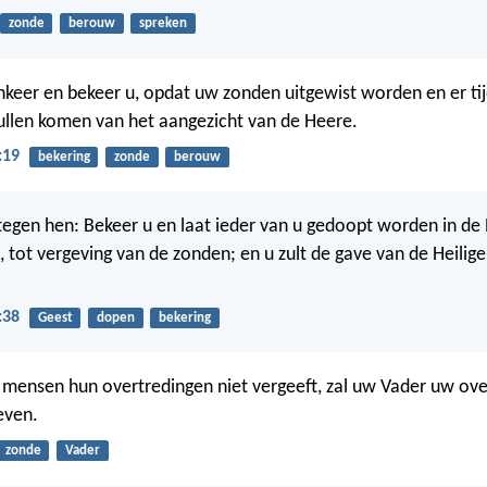
zonde
berouw
spreken
nkeer en bekeer u, opdat uw zonden uitgewist worden en er ti
ullen komen van het aangezicht van de Heere.
:19
bekering
zonde
berouw
 tegen hen: Bekeer u en laat ieder van u gedoopt worden in d
s, tot vergeving van de zonden; en u zult de gave van de Heilig
:38
Geest
dopen
bekering
 mensen hun overtredingen niet vergeeft, zal uw Vader uw ov
even.
zonde
Vader