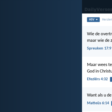
HSV
Herzien
Wie de overtr
maar wie de z
Spreuken 17:9
Maar wees ten
God in Christ
Efeziërs 4:32
Want als u de
Matteüs 6:14