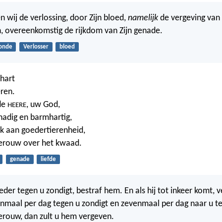
 wij de verlossing, door Zijn bloed,
namelijk
de vergeving van
, overeenkomstig de rijkdom van Zijn genade.
onde
Verlosser
bloed
hart
eren.
de
, uw God,
HEERE
enadig en barmhartig,
ijk aan goedertierenheid,
berouw over het kwaad.
genade
liefde
eder tegen u zondigt, bestraf hem. En als hij tot inkeer komt, 
venmaal per dag tegen u zondigt en zevenmaal per dag naar u 
berouw, dan zult u hem vergeven.