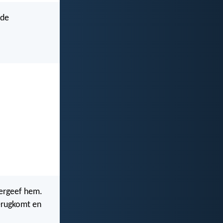
 de
vergeef hem.
terugkomt en