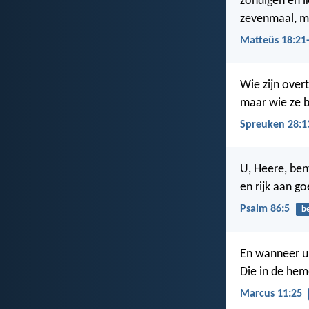
zondigen en i
zevenmaal, ma
Matteüs 18:21
Wie zijn overt
maar wie ze be
Spreuken 28:1
U, Heere, ben
en rijk aan g
Psalm 86:5
b
En wanneer u 
Die in de hem
Marcus 11:25