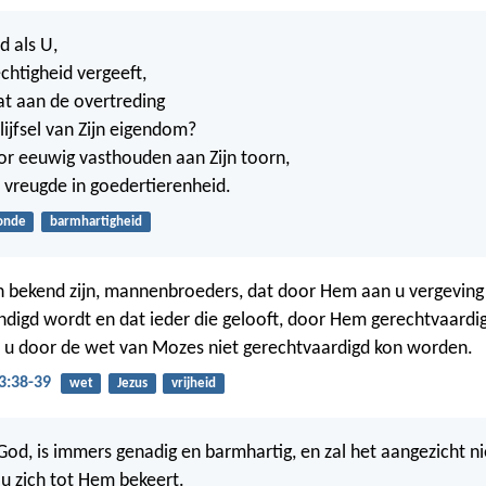
d als U,
chtigheid vergeeft,
at aan de overtreding
lijfsel van Zijn eigendom?
voor eeuwig vasthouden aan Zijn toorn,
t vreugde in goedertierenheid.
onde
barmhartigheid
n bekend zijn, mannenbroeders, dat door Hem aan u vergeving
digd wordt en dat ieder die gelooft, door Hem gerechtvaardi
 u door de wet van Mozes niet gerechtvaardigd kon worden.
3:38-39
wet
Jezus
vrijheid
God, is immers genadig en barmhartig, en zal het aangezicht ni
u zich tot Hem bekeert.