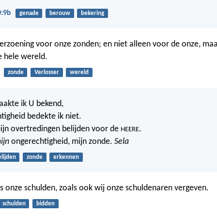
0:9b
genade
berouw
bekering
 verzoening voor onze zonden; en niet alleen voor de onze, m
 hele wereld.
zonde
Verlosser
wereld
aakte ik U bekend,
tigheid bedekte ik niet.
 mijn overtredingen belijden voor de
.
HEERE
ijn
ongerechtigheid, mijn zonde.
Sela
lijden
zonde
erkennen
s onze schulden, zoals ook wij onze schuldenaren vergeven.
schulden
bidden