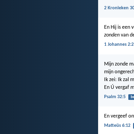
2 Kronieken 3
En Hij is een
zonden
van de
1 Johannes 2:2
Mijn zonde m
mijn ongerech
Ik zei: Ik zal
En Ú vergaf
m
Psalm 32:5
be
En vergeef on
Matteüs 6:12