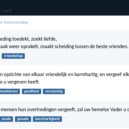
e Statenvertaling
eding toedekt, zoekt liefde,
aak weer oprakelt, maakt scheiding tussen de beste vrienden.
vriendschap
 opzichte van elkaar vriendelijk
en
barmhartig, en vergeef elk
us u vergeven heeft.
medeleven
goedheid
verzoening
 mensen hun overtredingen vergeeft, zal uw hemelse Vader u 
zonde
genade
barmhartigheid