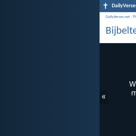
DailyVerse
DailyVerses.net
›
T
Bijbelt
«