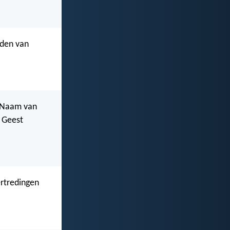
jden van
e Naam van
e Geest
ertredingen