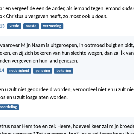
ar en vergeef de een de ander, als iemand tegen iemand
ander
ook Christus u vergeven heeft, zo
moet
ook u
doen
.
:13
vrede
naaste
verzoening
 waarover Mijn Naam is uitgeroepen, in ootmoed buigt en bidt, 
eken, en zij zich bekeren van hun slechte wegen, dan zal Ík va
onden vergeven en hun land genezen.
14
nederigheid
genezing
bekering
en u zult niet geoordeeld worden; veroordeel niet en u zult ni
los en u zult losgelaten worden.
roordeling
rus naar Hem toe en zei: Heere, hoeveel keer zal mijn broede