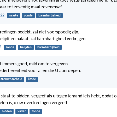
k hem vergeven? Tot zevenmaal toe? Jezus zei tegen hem: Ik ze
ar tot zeventig maal zeven
maal
.
-22
naaste
zonde
barmhartigheid
redingen bedekt, zal niet voorspoedig zijn,
lijdt en nalaat, zal barmhartigheid verkrijgen.
3
zonde
belijden
barmhartigheid
t immers goed, mild om te vergeven
oedertierenheid voor allen die U aanroepen.
etrouwbaarheid
liefde
staat te bidden, vergeef als u tegen iemand iets hebt, opdat 
elen is, u uw overtredingen vergeeft.
bidden
Vader
zonde