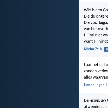
Wie is een Go
Die de ongere
Die voorbijga
van het overb
Hij zal niet 
want Hij vind
Micha 7:18
z
Laat het u da
zonden verkon
alles waarvan
Handelingen 1
De
, uw 
HEERE
afwenden als 