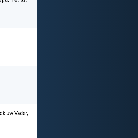
g u: niet tot
ook uw Vader,