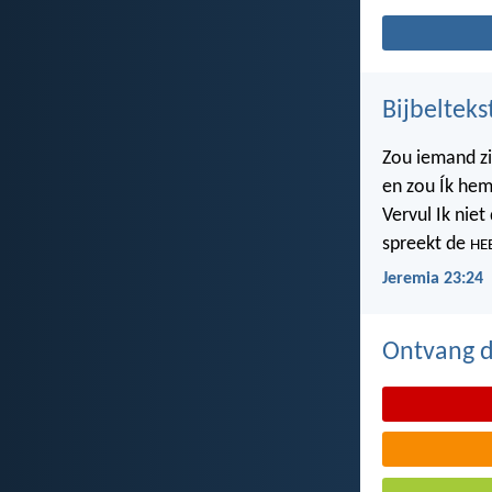
Bijbelteks
Zou iemand z
en zou Ík hem
Vervul Ik nie
spreekt de
HE
Jeremia 23:24
Ontvang de