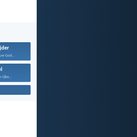
jder
uw God...
l
rijke...