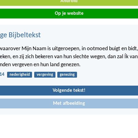
Android
Op je website
ge Bijbeltekst
 waarover Mijn Naam is uitgeroepen, in ootmoed buigt en bidt, 
eken, en zij zich bekeren van hun slechte wegen, dan zal Ík va
onden vergeven en hun land genezen.
14
nederigheid
vergeving
genezing
Volgende tekst!
Met afbeelding