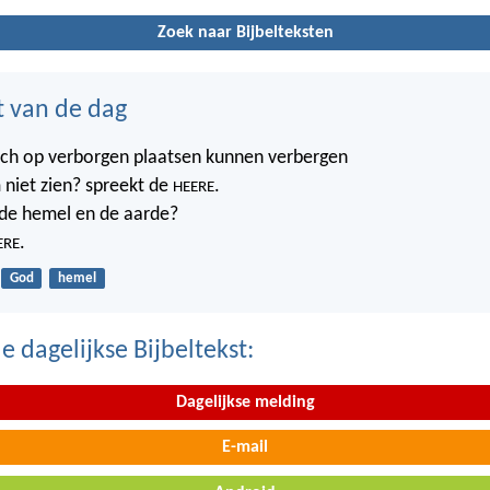
Zoek naar Bijbelteksten
t van de dag
ich op verborgen plaatsen kunnen verbergen
 niet zien? spreekt de
.
HEERE
t de hemel en de aarde?
.
ERE
God
hemel
 dagelijkse Bijbeltekst:
Dagelijkse melding
E-mail