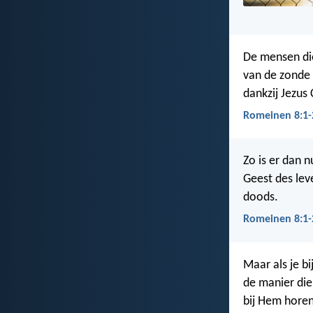
De mensen die
van de zonde 
dankzij Jezus
Romeinen 8:1-
Zo is er dan n
Geest des lev
doods.
Romeinen 8:1-
Maar als je b
de manier die 
bij Hem horen