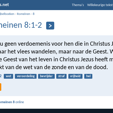
s.net
Thema's
Willekeurige tekst
ijbelboeken
›
Romeinen
›
8
einen 8:1-2
nu geen verdoemenis voor hen die in Christus J
naar het vlees wandelen, maar naar de Geest. 
 Geest van het leven in Christus Jezus heeft m
kt van de wet van de zonde en van de dood.
2
wet
veroordeling
bevrijder
straf
vrijheid
hel
omeinen 8
online