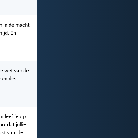
en in de macht
rijd. En
 de wet van de
e en des
n leef je op
oordat jullie
akt van 'de