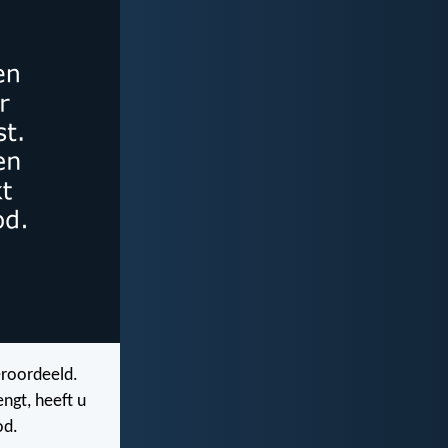
eroordeeld.
engt, heeft u
od.