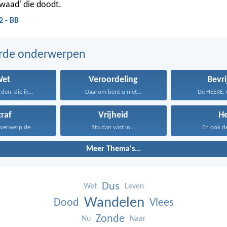
waad' die doodt.
2 - BB
erde onderwerpen
Wet
Veroordeling
Bevri
en, die ik...
Daarom bent u niet...
De HEERE, 
traf
Vrijheid
He
verwerp de...
Sta dan vast in...
En ook de 
Meer Thema's...
Dus
Wet
Leven
Wandelen
Dood
Vlees
Zonde
Nu
Naar