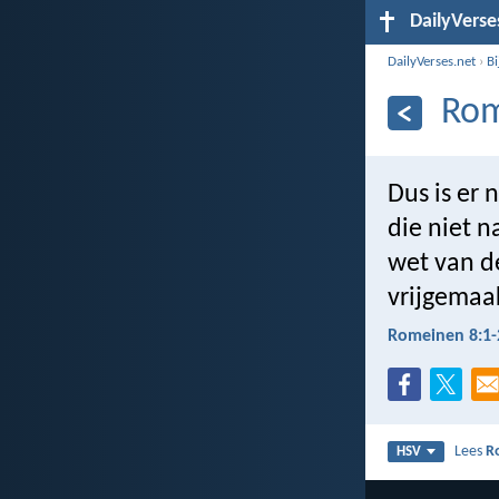
DailyVerse
DailyVerses.net
›
B
Rom
Dus is er 
die niet 
wet van de
vrijgemaa
Romeinen 8:1-
Lees
R
HSV