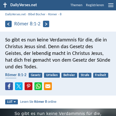
DailyVerses.net
Themen
Registrieren
DailyVerses.net
›
Bibel Bücher
›
Römer
›
8
Römer 8:1-2
So gibt es nun keine Verdammnis für die, die in
Christus Jesus sind. Denn das Gesetz des
Geistes, der lebendig macht in Christus Jesus,
hat dich frei gemacht von dem Gesetz der Sünde
und des Todes.
Römer 8:1-2
Gesetz
Urteilen
Befreier
Strafe
Freiheit
Hölle
Lesen Sie
Römer 8
online
LUT