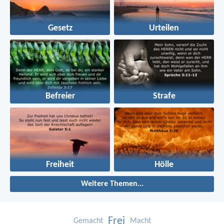
Gesetz
Urteilen
Befreier
Strafe
Freiheit
Hölle
Weitere Themen...
Frei
Gemacht
Macht