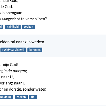
t naar God,
nde God.
ik binnengaan
aangezicht te verschijnen?
el
nabijheid
zoeken
elden zal naar zijn werken.
rechtvaardigheid
beloning
t mijn God!
eg
in de morgen
;
t naar U,
verlangt naar U
or en dorstig, zonder water.
anbidding
zoeken
ziel