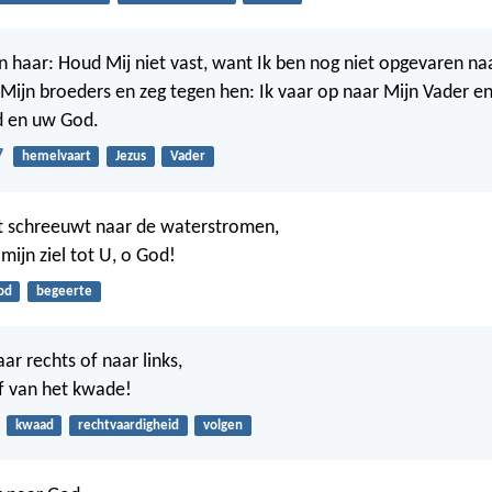
en haar: Houd Mij niet vast, want Ik ben nog niet opgevaren na
Mijn broeders en zeg tegen hen: Ik vaar op naar Mijn Vader e
 en uw God.
7
hemelvaart
Jezus
Vader
rt schreeuwt naar de waterstromen,
mijn ziel tot U, o God!
od
begeerte
aar rechts of naar links,
af van het kwade!
kwaad
rechtvaardigheid
volgen