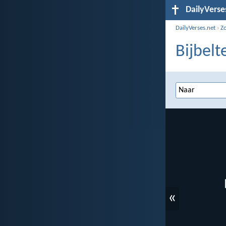
DailyVerse
DailyVerses.net
›
Z
Bijbelt
«