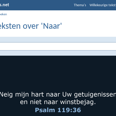
s.net
Thema's
Willekeurige tekst
oeken
eksten over 'Naar'