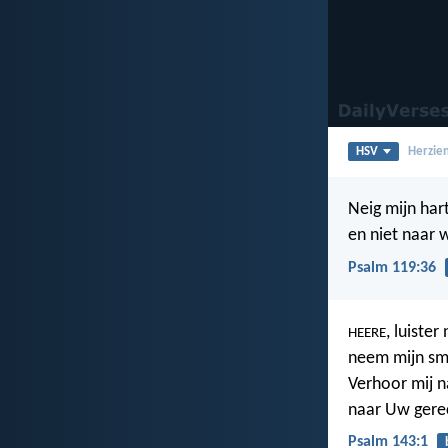
HSV
Herzien
Neig mijn har
en niet naar 
Psalm 119:36
, luister
HEERE
neem mijn sm
Verhoor mij 
naar Uw gerec
Psalm 143:1