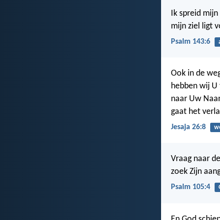
Ik spreid mijn
mijn ziel ligt
Psalm 143:6
Ook in de we
hebben wij U
naar Uw Naam
gaat het verl
Jesaja 26:8
w
Vraag naar d
zoek Zijn aan
Psalm 105:4
En God schiep