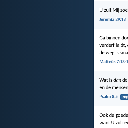
U zult Mij zo
Jeremia 29:13
Ga binnen doo
verderf leidt
de weg is smal
Matteüs 7:13-
Wat is
dan
de 
en de mensen
Psalm 8:5
zeg
Ook de goeder
want U zult e