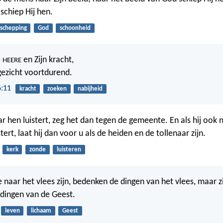
schiep Hij hen.
schepping
God
schoonheid
e
en Zijn kracht,
HEERE
gezicht voortdurend.
6:11
kracht
zoeken
nabijheid
aar hen luistert, zeg het dan tegen de gemeente. En als hij ook 
ert, laat hij dan voor u als de heiden en de tollenaar zijn.
kerk
zonde
luisteren
e naar het vlees zijn, bedenken de dingen van het vlees, maar zi
e dingen van de Geest.
leven
lichaam
Geest