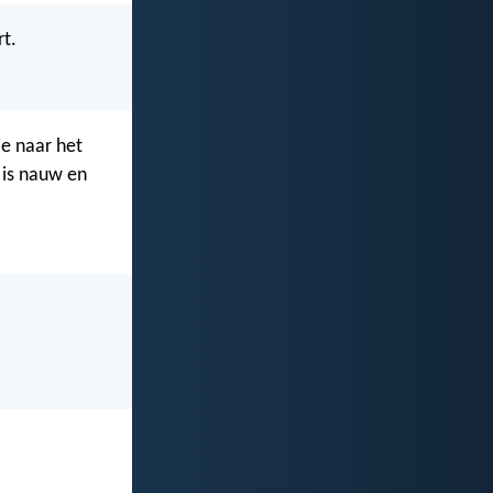
rt.
ie naar het
 is nauw en