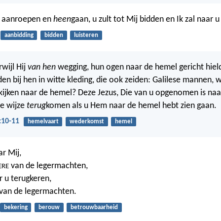
ij aanroepen en
heen
gaan, u zult tot Mij bidden en Ik zal naar u
aanbidding
bidden
luisteren
rwijl Hij
van hen
wegging, hun ogen naar de hemel gericht hield
n bij hen in witte kleding, die ook zeiden: Galilese mannen,
ijken naar de hemel? Deze Jezus, Die van u opgenomen is naa
de wijze
terug
komen als u Hem naar de hemel hebt zien gaan.
:10-11
hemelvaart
wederkomst
hemel
ar Mij,
van de legermachten,
ERE
r u terugkeren,
van de legermachten.
bekering
berouw
betrouwbaarheid