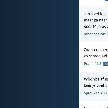
Jezus zei teg
maar ga naar 
naar
Mijn God
Johannes 20:1
Zoals een he
zo schreeuwt 
Psalm 42:2
G
Wijk niet af n
keer je voet 
Spreuken 4:27