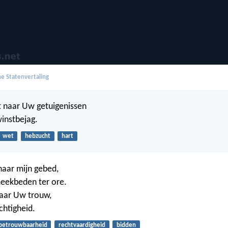
e Statenvertaling
t naar Uw getuigenissen
winstbejag.
wet
hebzucht
hart
 naar mijn gebed,
eekbeden ter ore.
naar Uw trouw,
htigheid.
betrouwbaarheid
rechtvaardigheid
bidden