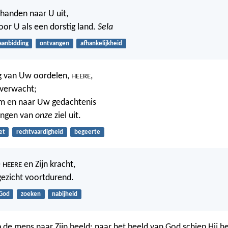
 handen naar U uit,
 voor U als een dorstig land.
Sela
aanbidding
ontvangen
afhankelijkheid
g van Uw oordelen,
,
HEERE
 verwacht;
 en naar Uw gedachtenis
angen van
onze
ziel uit.
et
rechtvaardigheid
begeerte
e
en Zijn kracht,
HEERE
gezicht voortdurend.
God
zoeken
nabijheid
 de mens naar Zijn beeld; naar het beeld van God schiep Hij h