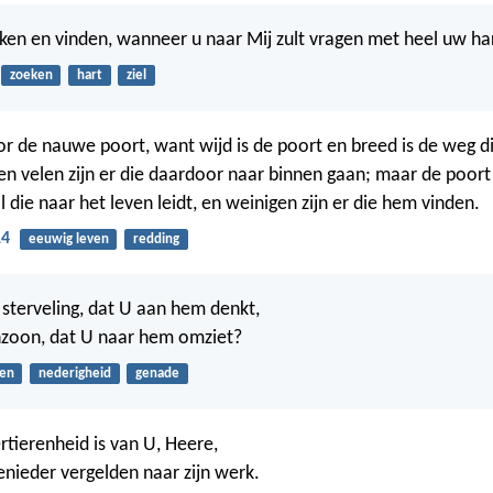
eken en vinden, wanneer u naar Mij zult vragen met heel uw ha
zoeken
hart
ziel
r de nauwe poort, want wijd is de poort en breed is de weg d
, en velen zijn er die daardoor naar binnen gaan; maar de poort
 die naar het leven leidt, en weinigen zijn er die hem vinden.
14
eeuwig leven
redding
sterveling, dat U aan hem denkt,
zoon, dat U naar hem omziet?
en
nederigheid
genade
tierenheid is van U, Heere,
enieder vergelden naar zijn werk.