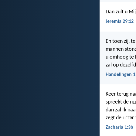
Dan zult u M
Jeremia 29:12
En toen zij, te
mannen stonde
u omhoog te k
zal op dezelf
Handelingen 1
Keer terug na
spreekt de
HE
dan zal Ik naa
zegt de
HEERE
Zacharia 1:3b