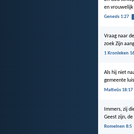
en vrouwelijk 
Genesis 1:27
Vraag naar d
zoek Zijn aan
1 Kronieken 1
Als hij niet n
gemeente luist
Matteüs 18:17
Immers, zij di
Geest zijn, d
Romeinen 8:5