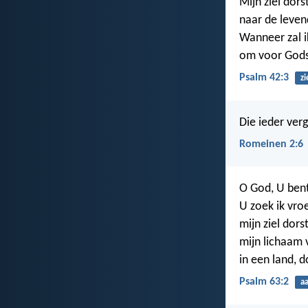
Mijn ziel dors
naar de leve
Wanneer zal 
om voor Gods 
Psalm 42:3
zi
Die ieder verg
Romeinen 2:6
O God, U ben
U zoek ik vro
mijn ziel dors
mijn lichaam 
in een land, d
Psalm 63:2
a