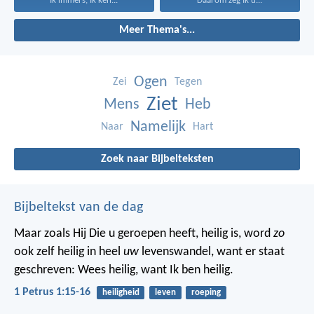
Ik immers, Ik ken...
Daarom zeg Ik u...
Meer Thema's...
Ogen
Zei
Tegen
Ziet
Mens
Heb
Namelijk
Naar
Hart
Zoek naar Bijbelteksten
Bijbeltekst van de dag
Maar zoals Hij Die u geroepen heeft, heilig is, word
zo
ook zelf heilig in heel
uw
levenswandel, want er staat
geschreven: Wees heilig, want Ik ben heilig.
1 Petrus 1:15-16
heiligheid
leven
roeping