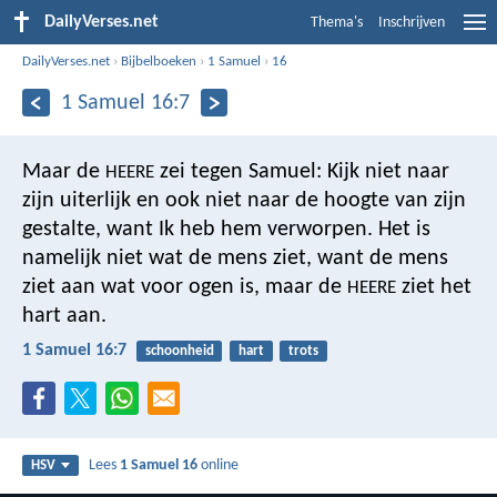
DailyVerses.net
Thema's
Inschrijven
DailyVerses.net
›
Bijbelboeken
›
1 Samuel
›
16
1 Samuel 16:7
Maar de
zei tegen Samuel: Kijk niet naar
HEERE
zijn uiterlijk en ook niet naar de hoogte van zijn
gestalte, want Ik heb hem verworpen. Het is
namelijk niet wat de mens ziet, want de mens
ziet aan wat voor ogen is, maar de
ziet het
HEERE
hart aan.
1 Samuel 16:7
schoonheid
hart
trots
Lees
1 Samuel 16
online
HSV