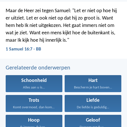
Maar de Heer zei tegen Samuel: "Let er niet op hoe hij
er uitziet. Let er ook niet op dat hij zo groot is. Want
hem heb Ik niet uitgekozen. Het gaat immers niet om
wat je ziet. Want een mens kijkt hoe de buitenkant is,
maar Ik kijk hoe hij innerlijk is."
1 Samuel 16:7 - BB
Gerelateerde onderwerpen
Schoonheid
Hart
Alles aan u is...
Bescherm je hart boven...
Trots
Liefde
Komt overmoed, dan komt...
De liefde is geduldig...
Hoop
Geloof