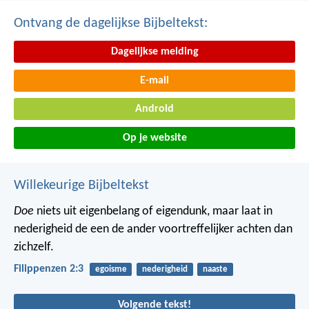
Ontvang de dagelijkse Bijbeltekst:
Dagelijkse melding
E-mail
Android
Op je website
Willekeurige Bijbeltekst
Doe
niets uit eigenbelang of eigendunk, maar laat in
nederigheid de een de ander voortreffelijker achten dan
zichzelf.
Filippenzen 2:3
egoisme
nederigheid
naaste
Volgende tekst!