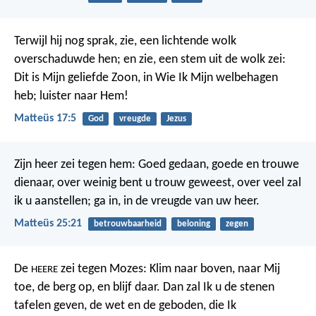
Terwijl hij nog sprak, zie, een lichtende wolk
overschaduwde hen; en zie, een stem uit de wolk zei:
Dit is Mijn geliefde Zoon, in Wie Ik Mijn welbehagen
heb; luister naar Hem!
Matteüs 17:5
God
vreugde
Jezus
Zijn heer zei tegen hem: Goed gedaan, goede en trouwe
dienaar, over weinig bent u trouw geweest, over veel zal
ik u aanstellen; ga in, in de vreugde van uw heer.
Matteüs 25:21
betrouwbaarheid
beloning
zegen
De
zei tegen Mozes: Klim naar boven, naar Mij
HEERE
toe, de berg op, en blijf daar. Dan zal Ik u de stenen
tafelen geven, de wet en de geboden, die Ik