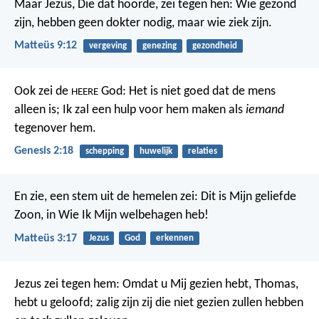
Maar Jezus, Die dat hoorde, zei tegen hen: Wie gezond
zijn, hebben geen dokter nodig, maar wie ziek zijn.
Matteüs 9:12
vergeving
genezing
gezondheid
Ook zei de
God: Het is niet goed dat de mens
HEERE
alleen is; Ik zal een hulp voor hem maken als
iemand
tegenover hem.
Genesis 2:18
schepping
huwelijk
relaties
En zie, een stem uit de hemelen zei: Dit is Mijn geliefde
Zoon, in Wie Ik Mijn welbehagen heb!
Matteüs 3:17
Jezus
God
erkennen
Jezus zei tegen hem: Omdat u Mij gezien hebt, Thomas,
hebt u geloofd; zalig zijn zij die niet gezien zullen hebben