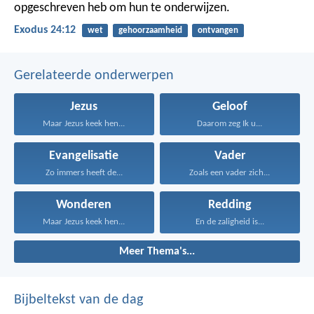
opgeschreven heb om hun te onderwijzen.
Exodus 24:12
wet
gehoorzaamheid
ontvangen
Gerelateerde onderwerpen
Jezus
Geloof
Maar Jezus keek hen...
Daarom zeg Ik u...
Evangelisatie
Vader
Zo immers heeft de...
Zoals een vader zich...
Wonderen
Redding
Maar Jezus keek hen...
En de zaligheid is...
Meer Thema's...
Bijbeltekst van de dag