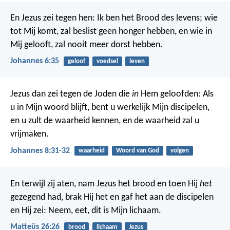
En Jezus zei tegen hen: Ik ben het Brood des levens; wie
tot Mij komt, zal beslist geen honger hebben, en wie in
Mij gelooft, zal nooit meer dorst hebben.
Johannes 6:35
geloof
voedsel
leven
Jezus dan zei tegen de Joden die
in
Hem geloofden: Als
u in Mijn woord blijft, bent u werkelijk Mijn discipelen,
en u zult de waarheid kennen, en de waarheid zal u
vrijmaken.
Johannes 8:31-32
waarheid
Woord van God
volgen
En terwijl zij aten, nam Jezus het brood en toen Hij
het
gezegend had, brak Hij het en gaf het aan de discipelen
en Hij zei: Neem, eet, dit is Mijn lichaam.
Matteüs 26:26
brood
lichaam
Jezus