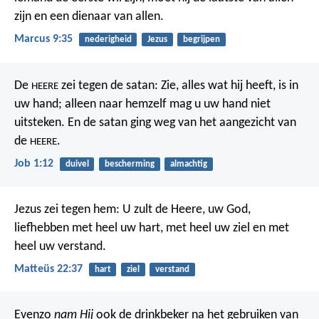
zijn en een dienaar van allen.
Marcus 9:35
nederigheid
Jezus
begrijpen
De
zei tegen de satan: Zie, alles wat hij heeft, is in
HEERE
uw hand; alleen naar hemzelf mag u uw hand niet
uitsteken. En de satan ging weg van het aangezicht van
de
.
HEERE
Job 1:12
duivel
bescherming
almachtig
Jezus zei tegen hem: U zult de Heere, uw God,
liefhebben met heel uw hart, met heel uw ziel en met
heel uw verstand.
Matteüs 22:37
hart
ziel
verstand
Evenzo
nam Hij
ook de drinkbeker na het gebruiken van