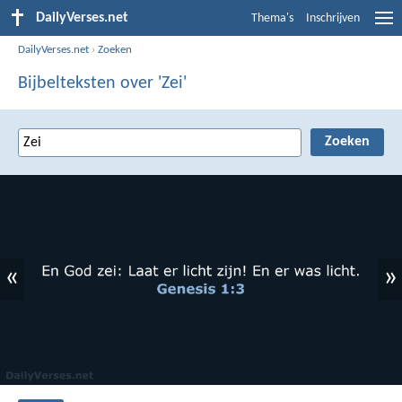
DailyVerses.net
Thema's
Inschrijven
DailyVerses.net
›
Zoeken
Bijbelteksten over 'Zei'
«
»