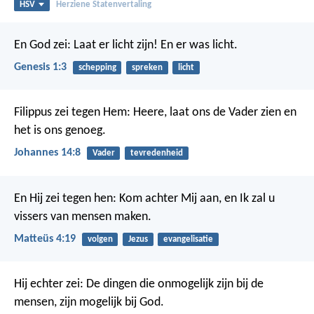
HSV
Herziene Statenvertaling
En God zei: Laat er licht zijn! En er was licht.
Genesis 1:3
schepping
spreken
licht
Filippus zei tegen Hem: Heere, laat ons de Vader zien en
het is ons genoeg.
Johannes 14:8
Vader
tevredenheid
En Hij zei tegen hen: Kom achter Mij aan, en Ik zal u
vissers van mensen maken.
Matteüs 4:19
volgen
Jezus
evangelisatie
Hij echter zei: De dingen die onmogelijk zijn bij de
mensen, zijn mogelijk bij God.