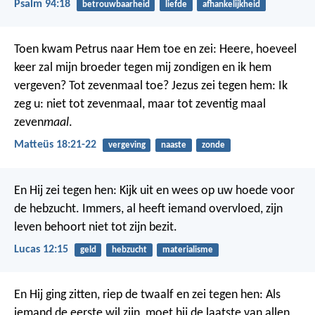
Psalm 94:18
betrouwbaarheid
liefde
afhankelijkheid
Toen kwam Petrus naar Hem toe en zei: Heere, hoeveel
keer zal mijn broeder tegen mij zondigen en ik hem
vergeven? Tot zevenmaal toe? Jezus zei tegen hem: Ik
zeg u: niet tot zevenmaal, maar tot zeventig maal
zeven
maal
.
Matteüs 18:21-22
vergeving
naaste
zonde
En Hij zei tegen hen: Kijk uit en wees op uw hoede voor
de hebzucht. Immers, al heeft iemand overvloed, zijn
leven behoort niet tot zijn bezit.
Lucas 12:15
geld
hebzucht
materialisme
En Hij ging zitten, riep de twaalf en zei tegen hen: Als
iemand de eerste wil zijn, moet hij de laatste van allen