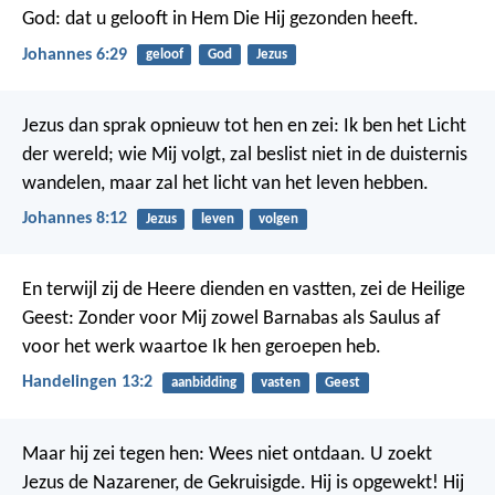
God: dat u gelooft in Hem Die Hij gezonden heeft.
Johannes 6:29
geloof
God
Jezus
Jezus dan sprak opnieuw tot hen en zei: Ik ben het Licht
der wereld; wie Mij volgt, zal beslist niet in de duisternis
wandelen, maar zal het licht van het leven hebben.
Johannes 8:12
Jezus
leven
volgen
En terwijl zij de Heere dienden en vastten, zei de Heilige
Geest: Zonder voor Mij zowel Barnabas als Saulus af
voor het werk waartoe Ik hen geroepen heb.
Handelingen 13:2
aanbidding
vasten
Geest
Maar hij zei tegen hen: Wees niet ontdaan. U zoekt
Jezus de Nazarener, de Gekruisigde. Hij is opgewekt! Hij