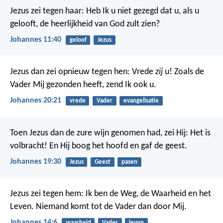
Jezus zei tegen haar: Heb Ik u niet gezegd dat u, als u
gelooft, de heerlijkheid van God zult zien?
Johannes 11:40
geloof
Jezus
Jezus dan zei opnieuw tegen hen: Vrede
zij
u! Zoals de
Vader Mij gezonden heeft, zend Ik ook u.
Johannes 20:21
vrede
Vader
evangelisatie
Toen Jezus dan de zure wijn genomen had, zei Hij: Het is
volbracht! En Hij boog het hoofd en gaf de geest.
Johannes 19:30
Jezus
Geest
pasen
Jezus zei tegen hem: Ik ben de Weg, de Waarheid en het
Leven. Niemand komt tot de Vader dan door Mij.
Johannes 14:6
waarheid
Vader
leven