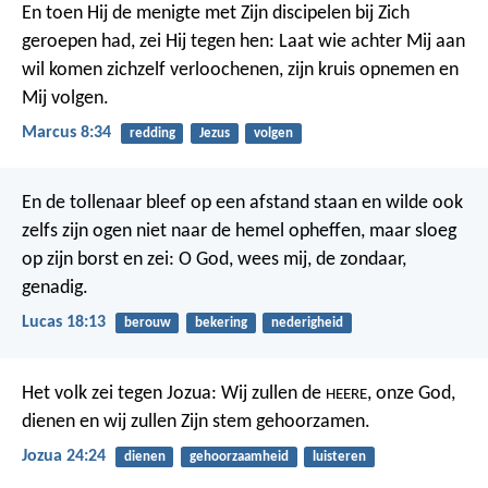
En toen Hij de menigte met Zijn discipelen bij Zich
geroepen had, zei Hij tegen hen: Laat wie achter Mij aan
wil komen zichzelf verloochenen, zijn kruis opnemen en
Mij volgen.
Marcus 8:34
redding
Jezus
volgen
En de tollenaar bleef op een afstand staan en wilde ook
zelfs zijn ogen niet naar de hemel opheffen, maar sloeg
op zijn borst en zei: O God, wees mij, de zondaar,
genadig.
Lucas 18:13
berouw
bekering
nederigheid
Het volk zei tegen Jozua: Wij zullen de
, onze God,
HEERE
dienen en wij zullen Zijn stem gehoorzamen.
Jozua 24:24
dienen
gehoorzaamheid
luisteren