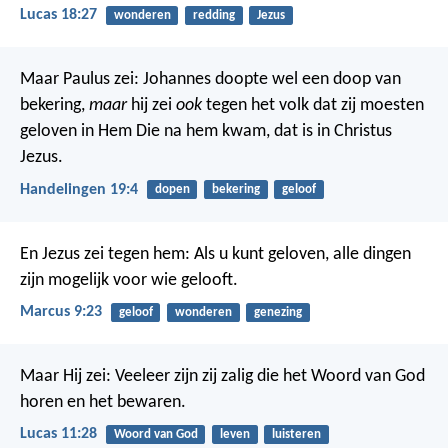
Lucas 18:27
wonderen
redding
Jezus
Maar Paulus zei: Johannes doopte wel een doop van
bekering,
maar
hij zei
ook
tegen het volk dat zij moesten
geloven in Hem Die na hem kwam, dat is in Christus
Jezus.
Handelingen 19:4
dopen
bekering
geloof
En Jezus zei tegen hem: Als u kunt geloven, alle dingen
zijn mogelijk voor wie gelooft.
Marcus 9:23
geloof
wonderen
genezing
Maar Hij zei: Veeleer zijn zij zalig die het Woord van God
horen en het bewaren.
Lucas 11:28
Woord van God
leven
luisteren