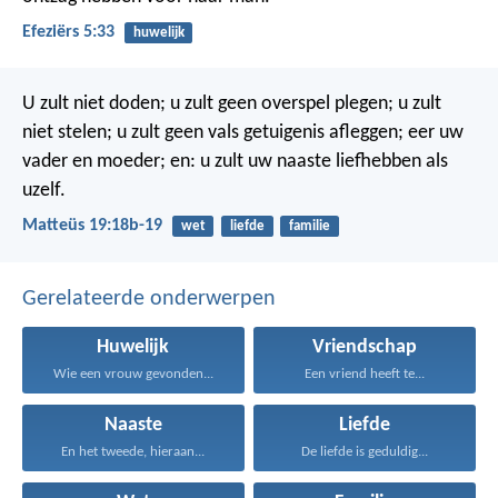
Efeziërs 5:33
huwelijk
U zult niet doden; u zult geen overspel plegen; u zult
niet stelen; u zult geen vals getuigenis afleggen; eer uw
vader en moeder; en: u zult uw naaste liefhebben als
uzelf.
Matteüs 19:18b-19
wet
liefde
familie
Gerelateerde onderwerpen
Huwelijk
Vriendschap
Wie een vrouw gevonden...
Een vriend heeft te...
Naaste
Liefde
En het tweede, hieraan...
De liefde is geduldig...