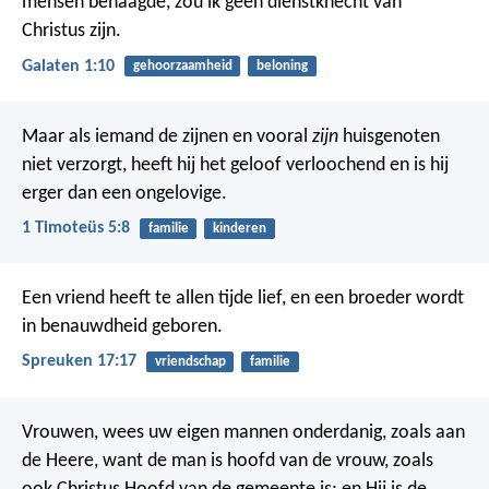
mensen behaagde, zou ik geen dienstknecht van
Christus zijn.
Galaten 1:10
gehoorzaamheid
beloning
Maar als iemand de zijnen en vooral
zijn
huisgenoten
niet verzorgt, heeft hij het geloof verloochend en is hij
erger dan een ongelovige.
1 Timoteüs 5:8
familie
kinderen
Een vriend heeft te allen tijde lief,
en een broeder wordt
in benauwdheid geboren.
Spreuken 17:17
vriendschap
familie
Vrouwen, wees uw eigen mannen onderdanig, zoals aan
de Heere, want de man is hoofd van de vrouw, zoals