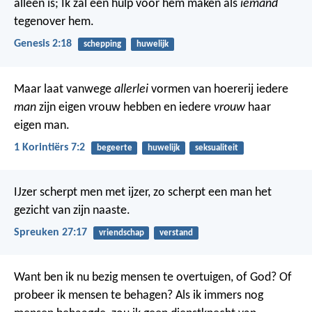
alleen is; Ik zal een hulp voor hem maken als
iemand
tegenover hem.
Genesis 2:18
schepping
huwelijk
Maar laat vanwege
allerlei
vormen van hoererij iedere
man
zijn eigen vrouw hebben en iedere
vrouw
haar
eigen man.
1 Korintiërs 7:2
begeerte
huwelijk
seksualiteit
IJzer scherpt men met ijzer,
zo scherpt een man het
gezicht van zijn naaste.
Spreuken 27:17
vriendschap
verstand
Want ben ik nu bezig mensen te overtuigen, of God? Of
probeer ik mensen te behagen? Als ik immers nog