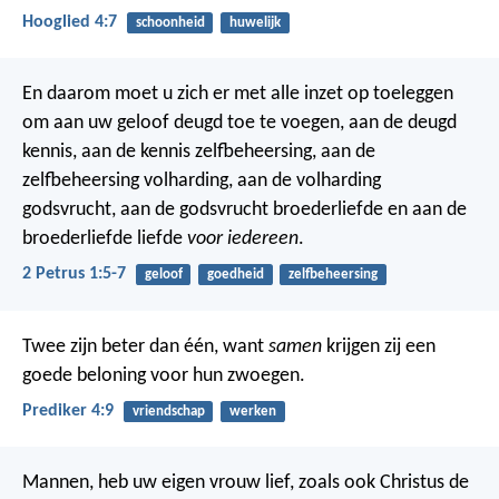
Hooglied 4:7
schoonheid
huwelijk
En daarom moet u zich er met alle inzet op toeleggen
om aan uw geloof deugd toe te voegen, aan de deugd
kennis, aan de kennis zelfbeheersing, aan de
zelfbeheersing volharding, aan de volharding
godsvrucht, aan de godsvrucht broederliefde en aan de
broederliefde liefde
voor iedereen
.
2 Petrus 1:5-7
geloof
goedheid
zelfbeheersing
Twee zijn beter dan één, want
samen
krijgen zij een
goede beloning voor hun zwoegen.
Prediker 4:9
vriendschap
werken
Mannen, heb uw eigen vrouw lief, zoals ook Christus de