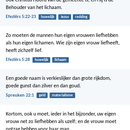
ook Christus Hoofd van de gemeente is; en Hij is de
Behouder van het lichaam.
Efeziërs 5:22-23
huwelijk
Jezus
redding
Zo moeten de mannen hun eigen vrouwen liefhebben
als hun eigen lichamen. Wie zijn eigen vrouw liefheeft,
heeft zichzelf lief.
Efeziërs 5:28
huwelijk
lichaam
Een
goede
naam is verkieslijker dan grote rijkdom,
goede gunst dan zilver en dan goud.
Spreuken 22:1
geld
materialisme
Kortom, ook u moet, ieder in het bijzonder, uw eigen
vrouw net zo liefhebben als uzelf; en de vrouw moet
ontzag hebben voor haar man.