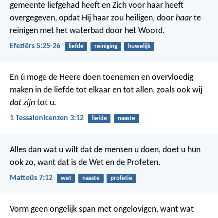
gemeente liefgehad heeft en Zich voor haar heeft
overgegeven, opdat Hij haar zou heiligen, door
haar
te
reinigen met het waterbad door het Woord.
Efeziërs 5:25-26
liefde
reiniging
huwelijk
En ú moge de Heere doen toenemen en overvloedig
maken in de liefde tot elkaar en tot allen, zoals ook wij
dat zijn
tot u.
1 Tessalonicenzen 3:12
liefde
naaste
Alles dan wat u wilt dat de mensen u doen, doet u hun
ook zo, want dat is de Wet en de Profeten.
Matteüs 7:12
wet
naaste
profetie
Vorm geen ongelijk span met ongelovigen, want wat