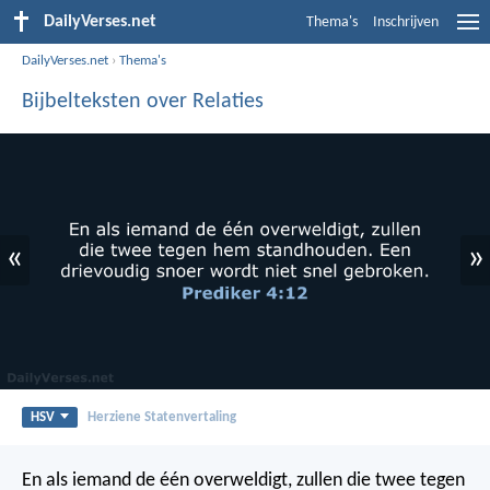
DailyVerses.net
Thema's
Inschrijven
DailyVerses.net
›
Thema's
Bijbelteksten over Relaties
«
»
HSV
Herziene Statenvertaling
En als iemand de één overweldigt, zullen die twee tegen