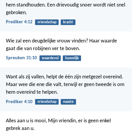
hem standhouden. Een drievoudig snoer wordt niet snel
gebroken.
Prediker 4:12
vriendschap
kracht
Wie zal een deugdelijke vrouw vinden?
Haar waarde
gaat die van robijnen ver te boven.
Spreuken 31:10
waardevol
huwelijk
Want als zij vallen, helpt de één zijn metgezel overeind.
Maar wee die ene die valt, terwijl er geen tweede is om
hem overeind te helpen.
Prediker 4:10
vriendschap
naaste
Alles aan u is mooi, Mijn vriendin,
er is geen enkel
gebrek aan u.