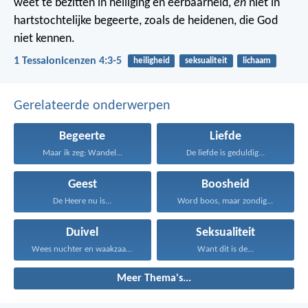
weet te bezitten in heiliging en eerbaarheid,
en
niet in
hartstochtelijke begeerte, zoals de heidenen, die God
niet kennen.
1 Tessalonicenzen 4:3-5
heiligheid
seksualiteit
lichaam
Gerelateerde onderwerpen
Begeerte
Liefde
Maar ik zeg: Wandel...
De liefde is geduldig...
Geest
Boosheid
De Heere nu is...
Word boos, maar zondig...
Duivel
Seksualiteit
Wees nuchter en waakzaam...
Want dit is de...
Meer Thema's...