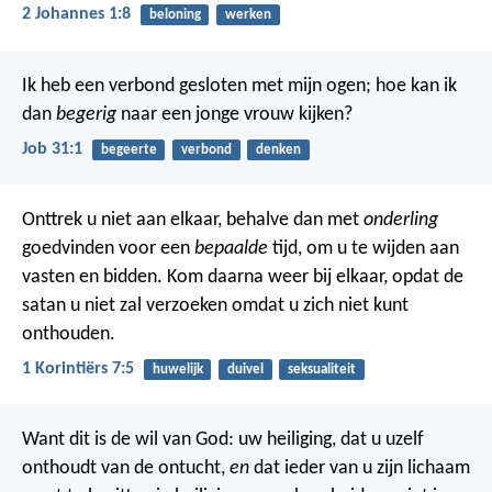
2 Johannes 1:8
beloning
werken
Ik heb een verbond gesloten met mijn ogen;
hoe kan ik
dan
begerig
naar een jonge vrouw kijken?
Job 31:1
begeerte
verbond
denken
Onttrek u niet aan elkaar, behalve dan met
onderling
goedvinden voor een
bepaalde
tijd, om u te wijden aan
vasten en bidden. Kom daarna weer bij elkaar, opdat de
satan u niet zal verzoeken omdat u zich niet kunt
onthouden.
1 Korintiërs 7:5
huwelijk
duivel
seksualiteit
Want dit is de wil van God: uw heiliging, dat u uzelf
onthoudt van de ontucht,
en
dat ieder van u zijn lichaam