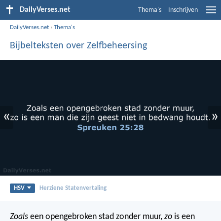
DailyVerses.net
Thema's
Inschrijven
DailyVerses.net
›
Thema's
Bijbelteksten over Zelfbeheersing
«
»
HSV
Herziene Statenvertaling
Zoals
een opengebroken stad zonder muur,
zo
is een