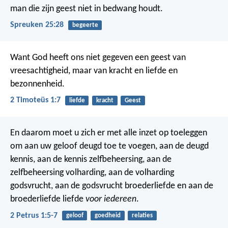
man die zijn geest niet in bedwang houdt.
Spreuken 25:28
begeerte
Want God heeft ons niet gegeven een geest van
vreesachtigheid, maar van kracht en liefde en
bezonnenheid.
2 Timoteüs 1:7
liefde
kracht
Geest
En daarom moet u zich er met alle inzet op toeleggen
om aan uw geloof deugd toe te voegen, aan de deugd
kennis, aan de kennis zelfbeheersing, aan de
zelfbeheersing volharding, aan de volharding
godsvrucht, aan de godsvrucht broederliefde en aan de
broederliefde liefde
voor iedereen
.
2 Petrus 1:5-7
geloof
goedheid
relaties