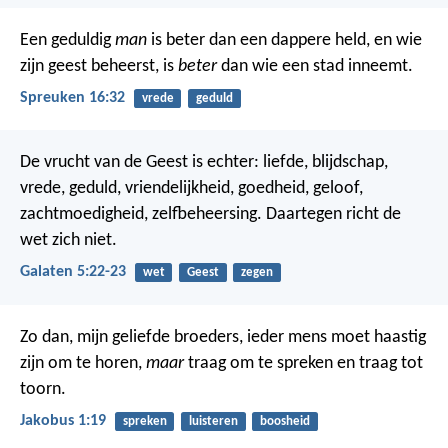
Een geduldig
man
is beter dan een dappere held,
en wie
zijn geest beheerst, is
beter
dan wie een stad inneemt.
Spreuken 16:32
vrede
geduld
De vrucht van de Geest is echter: liefde, blijdschap,
vrede, geduld, vriendelijkheid, goedheid, geloof,
zachtmoedigheid, zelfbeheersing. Daartegen richt de
wet zich niet.
Galaten 5:22-23
wet
Geest
zegen
Zo dan, mijn geliefde broeders, ieder mens moet haastig
zijn om te horen,
maar
traag om te spreken en traag tot
toorn.
Jakobus 1:19
spreken
luisteren
boosheid