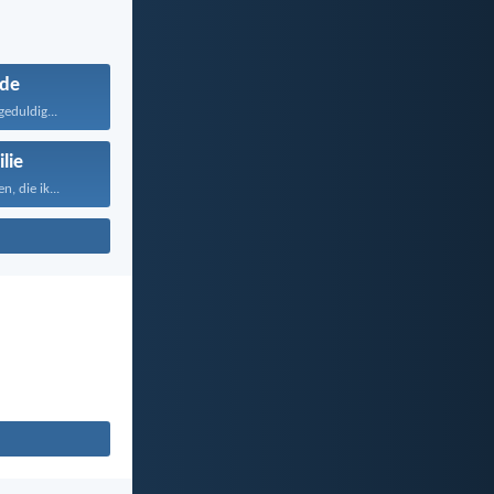
fde
geduldig...
lie
, die ik...