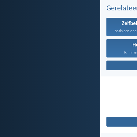
Gerelate
Zelfbe
H
Ik immer