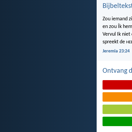
Bijbelteks
Zou iemand z
en zou Ík hem
Vervul Ik nie
spreekt de
HE
Jeremia 23:24
Ontvang de