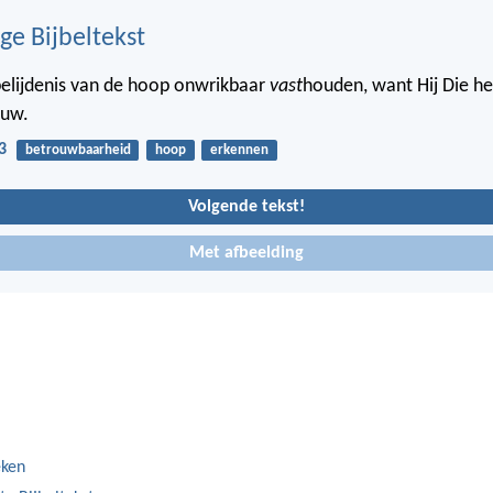
ge Bijbeltekst
belijdenis van de hoop onwrikbaar
vast
houden, want Hij Die he
ouw.
3
betrouwbaarheid
hoop
erkennen
Volgende tekst!
Met afbeelding
eken