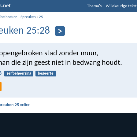
s.net
Thema's
Willekeurige tekst
ijbelboeken
›
Spreuken
›
25
euken 25:28
opengebroken stad zonder muur,
man die zijn geest niet in bedwang houdt.
8
zelfbeheersing
begeerte
preuken 25
online