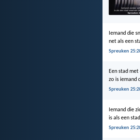
Iemand die sn
net als een s
Spreuken 25:2
Een stad met
zo is iemand d
Spreuken 25:2
Iemand die zi
is als een st
Spreuken 25:2