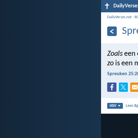
DailyVerse
DailyVerses.net
›
B
Spr
Zoals
een 
zo
is een 
Spreuken 25:2
Lees
S
HSV