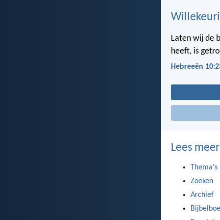
Willekeuri
Laten wij de 
heeft, is getr
Hebreeën 10:2
Lees meer
Thema's
Zoeken
Archief
Bijbelbo