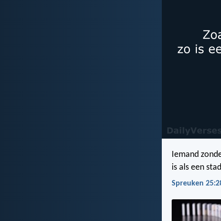
Iemand zonde
is als een st
Spreuken 25:2