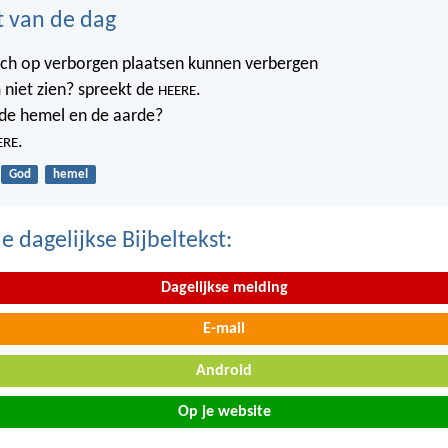
t van de dag
ich op verborgen plaatsen kunnen verbergen
 niet zien? spreekt de
.
HEERE
t de hemel en de aarde?
.
ERE
God
hemel
 dagelijkse Bijbeltekst:
Dagelijkse melding
E-mail
Android
Op je website