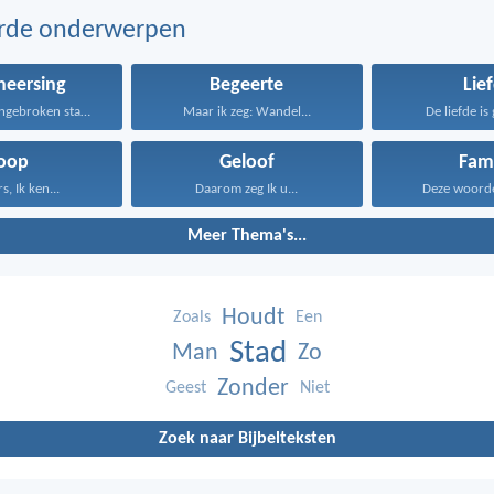
erde onderwerpen
heersing
Begeerte
Lie
Zoals een opengebroken stad...
Maar ik zeg: Wandel...
De liefde is 
oop
Geloof
Fami
s, Ik ken...
Daarom zeg Ik u...
Deze woorden
Meer Thema's...
Houdt
Zoals
Een
Stad
Man
Zo
Zonder
Geest
Niet
Zoek naar Bijbelteksten