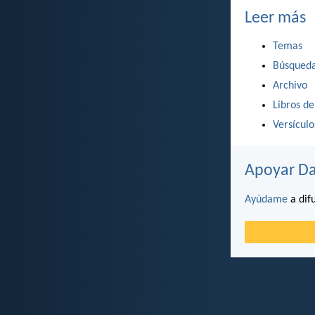
Leer más
Temas
Búsqued
Archivo
Libros de
Versícul
Apoyar Da
Ayúdame
a difu