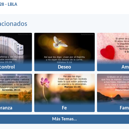
28 - LBLA
acionados
control
Deseo
Am
eranza
Fe
Fami
Más Temas...