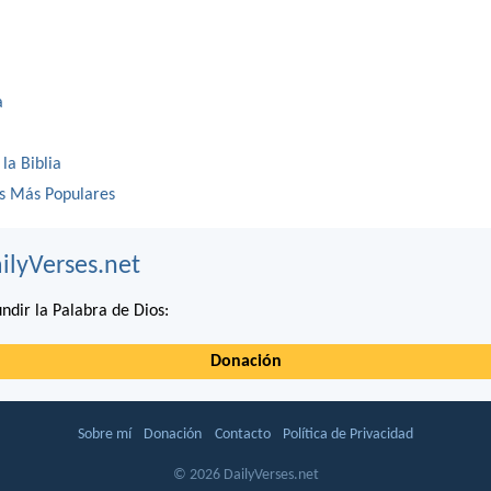
a
 la Biblia
os Más Populares
ilyVerses.net
ndir la Palabra de Dios:
Donación
Sobre mí
Donación
Contacto
Política de Privacidad
© 2026 DailyVerses.net