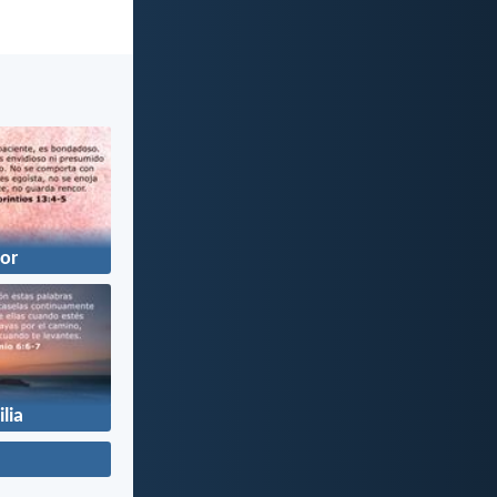
or
lia