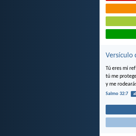
Versículo 
Tú eres mi ref
tú me protege
y me rodearás
Salmo 32:7
a