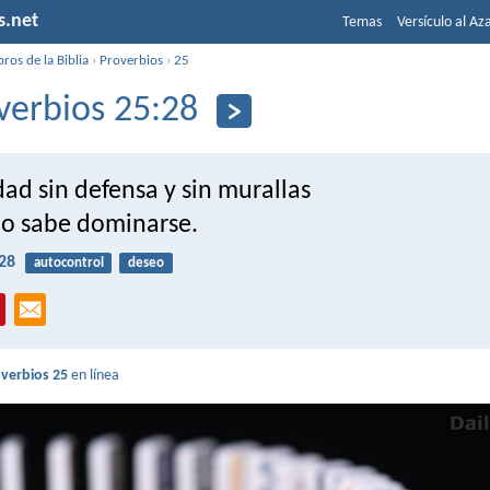
s.net
Temas
Versículo al Az
bros de la Biblia
›
Proverbios
›
25
verbios 25:28
ad sin defensa y sin murallas
no sabe dominarse.
28
autocontrol
deseo
verbios 25
en línea