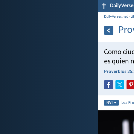
DailyVerse
DailyVerses.net
›
Li
Pro
Como ciud
es quien 
Proverbios 25:
Lea
Pro
NVI