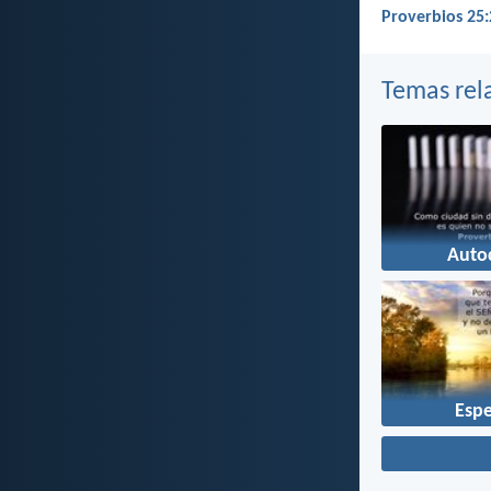
Proverbios 25:
Temas rel
Auto
Esp