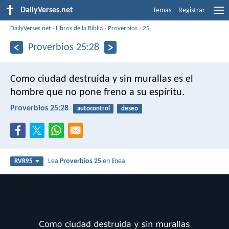
DailyVerses.net
Temas
Registrar
DailyVerses.net
›
Libros de la Biblia
›
Proverbios
›
25
Proverbios 25:28
Como ciudad destruida y sin murallas
es el
hombre que no pone freno a su espíritu.
Proverbios 25:28
autocontrol
deseo
Lea
Proverbios 25
en línea
RVR95