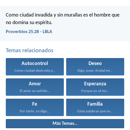
Como ciudad invadida y sin murallas
es el hombre que
no domina su espíritu.
Proverbios 25:28 - LBLA
Temas relacionados
Autocontrol
Deseo
Como ciudad destruida y...
Digo, pues: Andad en...
Amor
Esperanza
El amor es sufrido...
Porque yo sé los...
Fe
Familia
Por tanto, os digo...
Estas palabras que yo...
Más Temas...