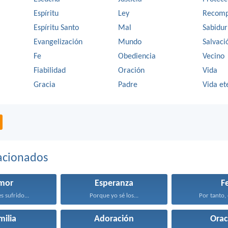
Espíritu
Ley
Recomp
Espíritu Santo
Mal
Sabidur
Evangelización
Mundo
Salvaci
Fe
Obediencia
Vecino
Fiabilidad
Oración
Vida
Gracia
Padre
Vida et
acionados
mor
Esperanza
F
s sufrido...
Porque yo sé los...
Por tanto, 
milia
Adoración
Orac