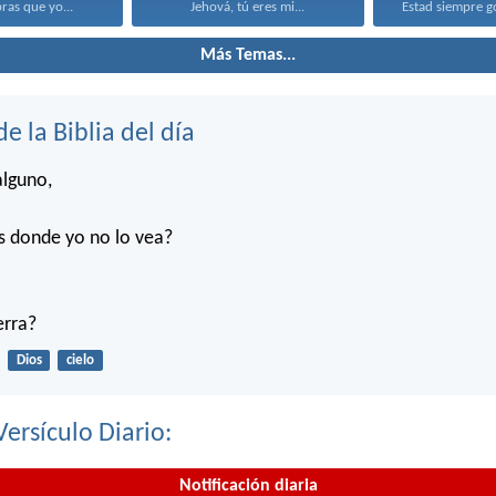
bras que yo...
Jehová, tú eres mi...
Más Temas...
de la Biblia del día
alguno,
s donde yo no lo vea?
ierra?
Dios
cielo
Versículo Diario:
Notificación diaria