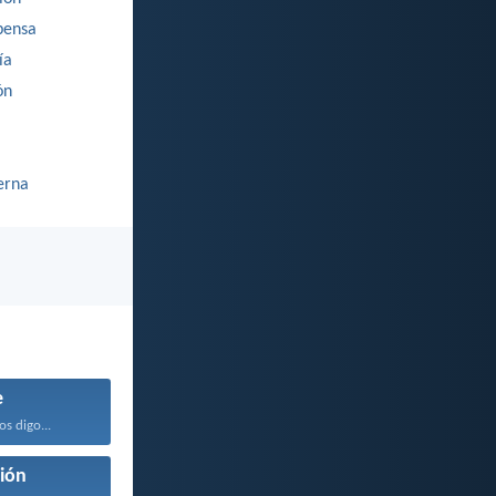
ensa
ía
ón
erna
e
os digo...
ión