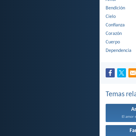
Bendición
Cielo
Confianza
Corazón
Cuerpo
Dependencia
Temas rel
A
El amor e
Fa