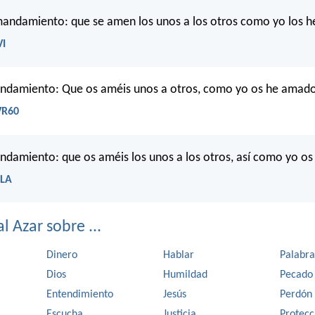
mandamiento: que se amen los unos a los otros como yo los 
VI
andamiento: Que os améis unos a otros, como yo os he amad
VR60
ndamiento: que os améis los unos a los otros, así como yo o
BLA
l Azar sobre ...
Dinero
Hablar
Palabra
Dios
Humildad
Pecado
Entendimiento
Jesús
Perdón
Escucha
Justicia
Protecc