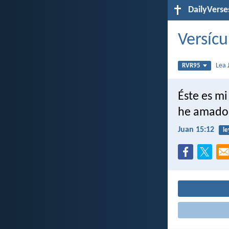
DailyVerse
Versícu
Lea
RVR95
Éste es m
he amado
Juan 15:12
le