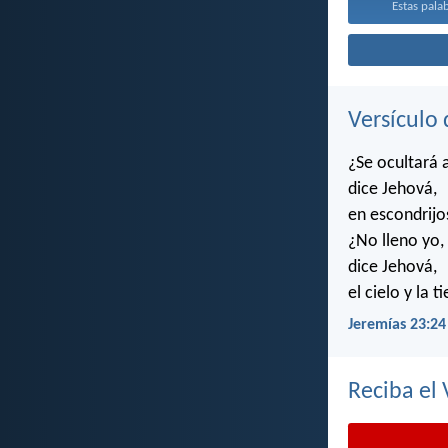
Estas pala
Versículo 
¿Se ocultará 
dice Jehová,
en escondrijo
¿No lleno yo,
dice Jehová,
el cielo y la t
Jeremías 23:24
Reciba el 