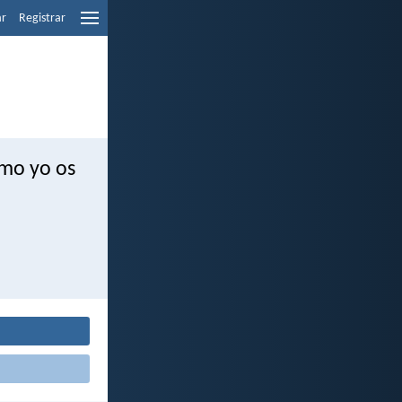
ar
Registrar
omo yo os