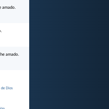
he amado.
o.
s he amado.
 de Dios
ión