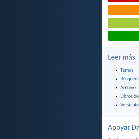
Leer más
Temas
Búsqued
Archivo
Libros de
Versícul
Apoyar Da