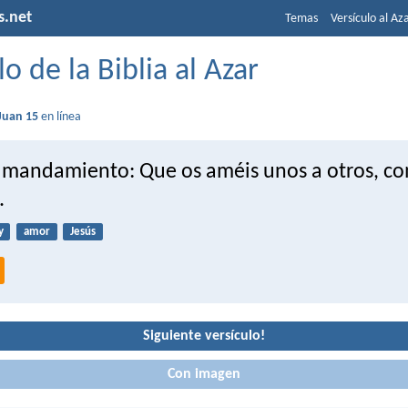
s.net
Temas
Versículo al Az
lo de la Biblia al Azar
Juan 15
en línea
i mandamiento: Que os améis unos a otros, c
.
y
amor
Jesús
Siguiente versículo!
Con imagen