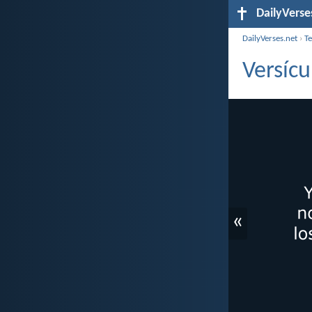
DailyVerse
DailyVerses.net
›
T
Versícu
«