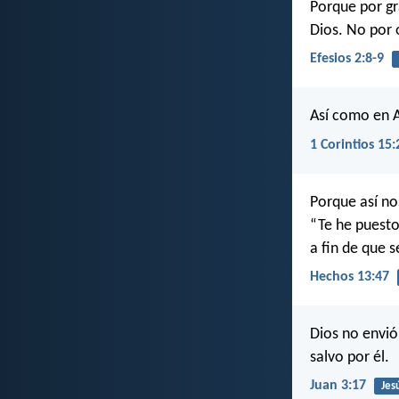
Porque por gr
Dios. No por 
Efesios 2:8-9
Así como en A
1 Corintios 15:
Porque así no
“Te he puesto 
a fin de que s
Hechos 13:47
Dios no envió
salvo por él.
Juan 3:17
Jes