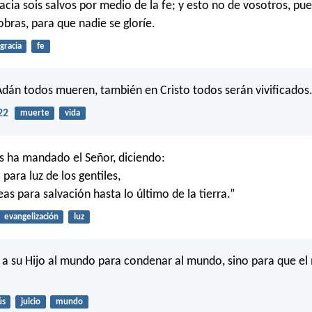
acia sois salvos por medio de la fe; y esto no de vosotros, pu
obras, para que nadie se gloríe.
gracia
fe
dán todos mueren, también en Cristo todos serán vivificados
22
muerte
vida
s ha mandado el Señor, diciendo:
para luz de los gentiles,
eas para salvación hasta lo último de la tierra.”
evangelización
luz
 a su Hijo al mundo para condenar al mundo, sino para que e
ús
juicio
mundo