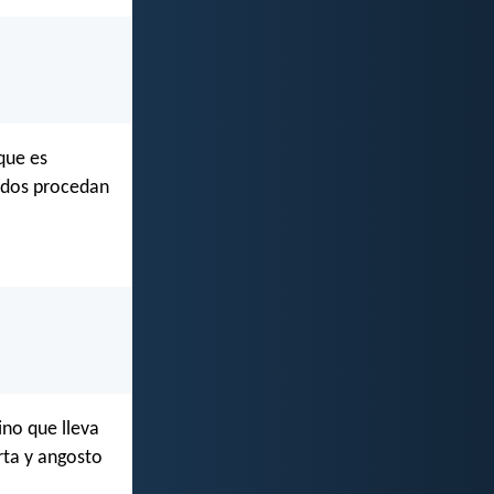
que es
todos procedan
ino que lleva
rta y angosto