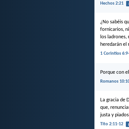
Hechos 2:21
¿No sabéis qu
fornicarios, n
los ladrones, 
heredarán el 
1 Corintios 6:9
Porque con el
Romanos 10:1
La gracia de 
que, renuncia
justa y piado
Tito 2:11-12