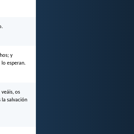
o.
hos; y
 lo esperan.
 veáis, os
 la salvación