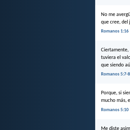
No me avergüe
que cree, del
Romanos 1:16
Ciertamente, 
tuviera el va
que siendo aú
Romanos 5:7-8
Porque, si si
mucho más, es
Romanos 5:10
Me diste asim