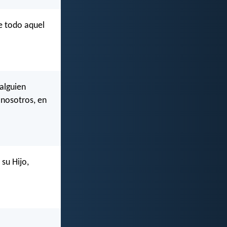
e todo aquel
alguien
 nosotros, en
su Hijo,