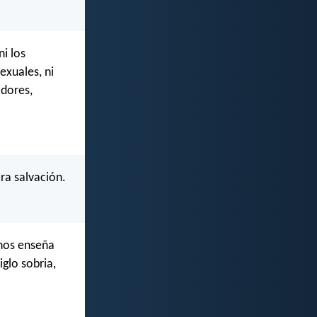
i los
sexuales, ni
adores,
ra salvación.
 nos enseña
glo sobria,