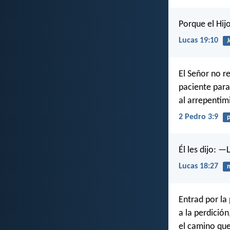
Porque el Hij
Lucas 19:10
J
El Señor no r
paciente para
al arrepentim
2 Pedro 3:9
p
Él les dijo: 
Lucas 18:27
m
Entrad por la
a la perdició
el camino que 