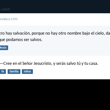
a-Valera 1995
tro hay salvación, porque no hay otro nombre bajo el cielo, da
que podamos ser salvos.
Jesús
 —Cree en el Señor Jesucristo, y serás salvo tú y tu casa.
fe
familia
niños