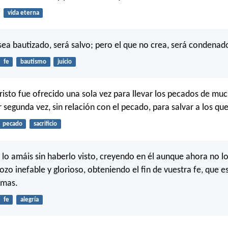
vida eterna
 sea bautizado, será salvo; pero el que no crea, será condenad
fe
bautismo
juicio
risto fue ofrecido una sola vez para llevar los pecados de muc
 segunda vez, sin relación con el pecado, para salvar a los que
pecado
sacrificio
 lo amáis sin haberlo visto, creyendo en él aunque ahora no lo
ozo inefable y glorioso, obteniendo el fin de vuestra fe, que es
lmas.
fe
alegría