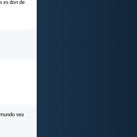
es es don de
.
l mundo sea