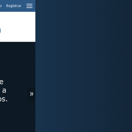
ar
Registrar
n
»