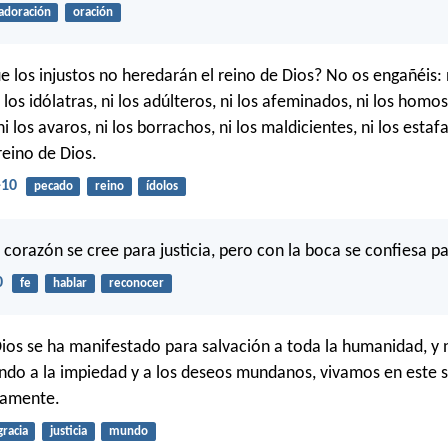
adoración
oración
e los injustos no heredarán el reino de Dios? No os engañéis: n
i los idólatras, ni los adúlteros, ni los afeminados, ni los homo
ni los avaros, ni los borrachos, ni los maldicientes, ni los estaf
reino de Dios.
-10
pecado
reino
ídolos
 corazón se cree para justicia, pero con la boca se confiesa pa
0
fe
hablar
reconocer
Dios se ha manifestado para salvación a toda la humanidad, y
ndo a la impiedad y a los deseos mundanos, vivamos en este si
samente.
gracia
justicia
mundo