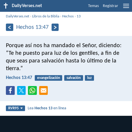
DailyVerses.net
Temas
Registrar
DailyVerses.net
›
Libros de la Biblia
›
Hechos
›
13
Hechos 13:47
Porque así nos ha mandado el Señor, diciendo:
“Te he puesto para luz de los gentiles,
a fin de
que seas para salvación hasta lo último de la
tierra.”
Hechos 13:47
evangelización
salvación
luz
Lea
Hechos 13
en línea
RVR95