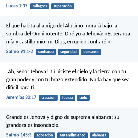
Lucas 1:37
milagros
superación
El que habita al abrigo del Altísimo
morará bajo la
sombra del Omnipotente.
Diré yo a Jehová: «Esperanza
mía y castillo mío;
mi Dios, en quien confiaré.»
Salmo 91:1-2
confianza
seguridad
descanso
¡Ah, Señor Jehová!, tú hiciste el cielo y la tierra con tu
gran poder y con tu brazo extendido. Nada hay que sea
difícil para ti.
Jeremías 32:17
creación
fuerza
cielo
Grande es Jehová y digno de suprema alabanza;
su
grandeza es insondable.
Salmo 145:3
adoración
entendimiento
alabanza