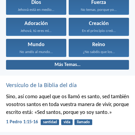
Dios
Fuerza
Jehová está en medio...
No temas, porque yo...
Adoración
Creación
Jehová, tú eres mi...
En el principio creó...
Mundo
Reino
No améis al mundo...
¿No sabéis que los...
Más Temas...
Versículo de la Biblia del día
Sino, así como aquel que os llamó es santo, sed también
vosotros santos en toda vuestra manera de vivir, porque
escrito está: «Sed santos, porque yo soy santo.»
1 Pedro 1:15-16
santidad
vida
llamado