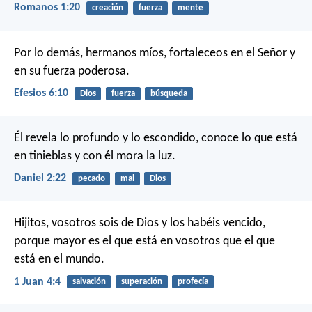
Romanos 1:20
creación
fuerza
mente
Por lo demás, hermanos míos, fortaleceos en el Señor y
en su fuerza poderosa.
Efesios 6:10
Dios
fuerza
búsqueda
Él revela lo profundo y lo escondido,
conoce lo que está
en tinieblas
y con él mora la luz.
Daniel 2:22
pecado
mal
Dios
Hijitos, vosotros sois de Dios y los habéis vencido,
porque mayor es el que está en vosotros que el que
está en el mundo.
1 Juan 4:4
salvación
superación
profecía