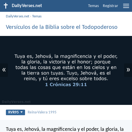
DailyVerses.net
Temas
Registrar
DailyVerses.net
›
Temas
Versículos de la Biblia sobre el Todopoderoso
«
»
RVR95
Reina-Valera 1995
Tuya es, Jehová, la magnificencia y el poder, la gloria, la