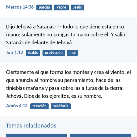
Marcos 14:36
pascua
Padre
Jesús
Dijo Jehová a Satanás: —Todo lo que tiene está en tu
mano; solamente no pongas tu mano sobre él. Y salió
Satanás de delante de Jehová.
Job 1:12
diablo
protección
mal
Ciertamente el que forma los montes
y crea el viento,
el
que anuncia al hombre su pensamiento,
hace de las
tinieblas mañana
y pasa sobre las alturas de la tierra:
Jehová, Dios de los ejércitos, es su nombre.
Amós 4:13
creación
sabiduría
Temas relacionados