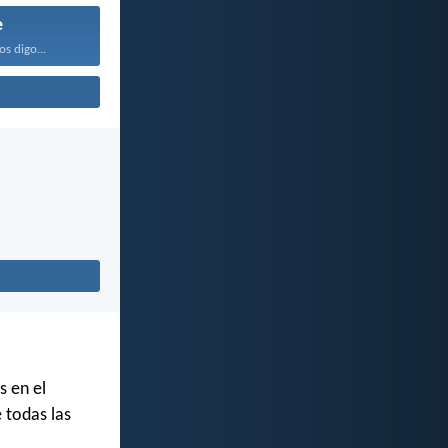
e
os digo...
s en el
e todas las