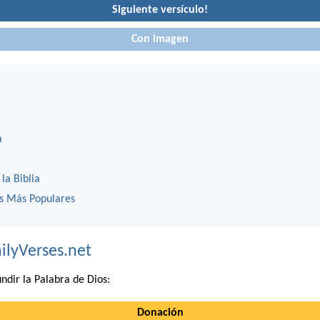
Siguiente versículo!
Con imagen
a
 la Biblia
os Más Populares
ilyVerses.net
ndir la Palabra de Dios:
Donación