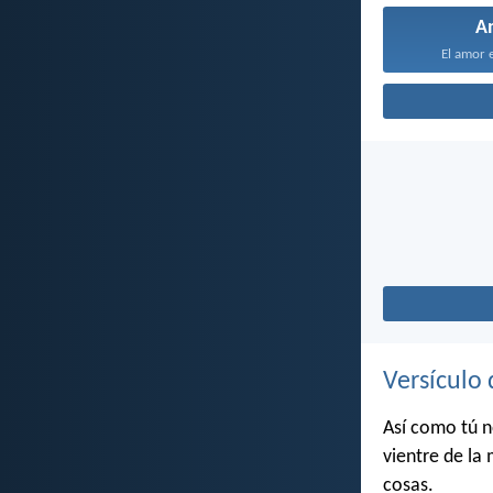
A
El amor e
Versículo 
Así como tú n
vientre de la 
cosas.