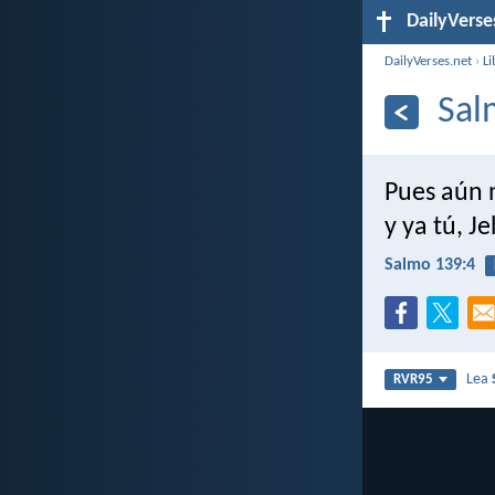
DailyVerse
DailyVerses.net
›
Li
Sal
Pues aún 
y ya tú, J
Salmo 139:4
Lea
RVR95