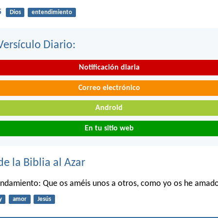
5
Dios
entendimiento
Versículo Diario:
Notificación diaria
Correo electrónico
Android
En tu sitio web
de la Biblia al Azar
andamiento: Que os améis unos a otros, como yo os he amad
y
amor
Jesús