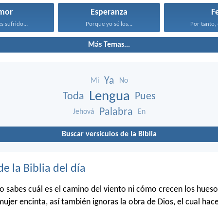
mor
Esperanza
F
s sufrido...
Porque yo sé los...
Por tanto, 
Más Temas...
Ya
Mi
No
Lengua
Toda
Pues
Palabra
Jehová
En
Buscar versículos de la Biblia
de la Biblia del día
o sabes cuál es el camino del viento ni cómo crecen los hueso
mujer encinta, así también ignoras la obra de Dios, el cual hac