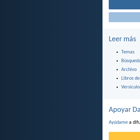
Leer más
Temas
Búsqued
Archivo
Libros de
Versícul
Apoyar Da
Ayúdame
a difu