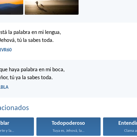
stá la palabra en mi lengua,
Jehová, tú la sabes toda.
 RVR60
que haya palabra en mi boca,
ñor, tú ya la sabes toda.
LBLA
acionados
blar
Todopoderoso
Entendi
te y la...
Tuya es, Jehová, la...
Clama a 