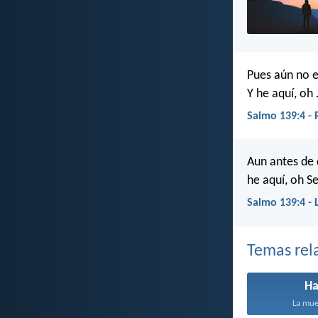
Pues aún no e
Y he aquí, oh 
Salmo 139:4 -
Aun antes de 
he aquí, oh Se
Salmo 139:4 - 
Temas rel
Ha
La muer