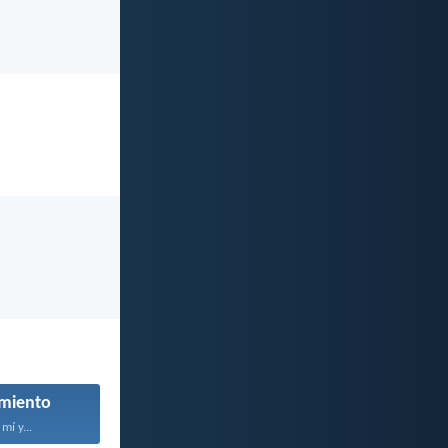
miento
mí y...