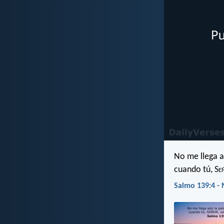
No me llega a
cuando tú, S
e
Salmo 139:4 - 