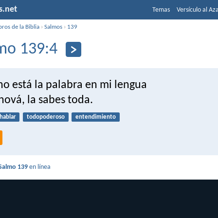
s.net
Temas
Versículo al Az
bros de la Biblia
›
Salmos
›
139
mo 139:4
no está la palabra en mi lengua
ehová, la sabes toda.
hablar
todopoderoso
entendimiento
Salmo 139
en línea