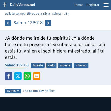
DailyVerses.net
Temas
Registrar
DailyVerses.net
›
Libros de la Biblia
›
Salmos
›
139
Salmo 139:7-8
¿A dónde me iré de tu espíritu?
¿Y a dónde
huiré de tu presencia?
Si subiera a los cielos, allí
estás tú;
y si en el seol hiciera mi estrado, allí tú
estás.
Salmo 139:7-8
Espíritu
cielo
muerte
infierno
Espíritu Santo
Lea
Salmo 139
en línea
RVR95