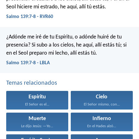
Seol hiciere mi estrado,
he aquí, allí tú estás.
Salmo 139:7-8 - RVR60
¿Adónde me iré de tu Espíritu,
o adónde huiré de tu
presencia?
Si subo a los cielos, he aquí, allí estás tú;
si
en el Seol preparo mi lecho, allí estás tú.
Salmo 139:7-8 - LBLA
Temas relacionados
Espíritu
Cielo
El Señor es el...
El Señor mismo, con...
Muerte
Infierno
Le dijo Jesús: —Yo...
En el Hades alzó...