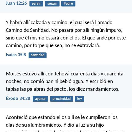
Juan 12:26
servir
seguir
Padre
Y habrá allí calzada y camino,
el cual será llamado
Camino de Santidad.
No pasará por allí ningún impuro,
sino que él mismo estará con ellos.
El que ande por este
camino,
por torpe que sea, no se extraviará.
Isaías 35:8
santidad
Moisés estuvo allí con Jehová cuarenta días y cuarenta
noches; no comió pan ni bebió agua. Y escribió en
tablas las palabras del pacto, los diez mandamientos.
Éxodo 34:28
ayunar
proximidad
ley
Aconteció que estando ellos allí se le cumplieron los
días de su alumbramiento. Y dio a luz a su hijo