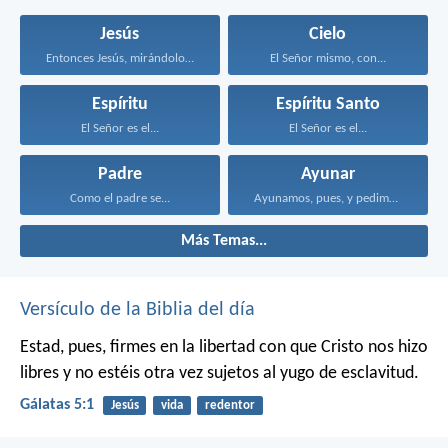
Jesús
Cielo
Entonces Jesús, mirándolos, dijo...
El Señor mismo, con...
Espíritu
Espíritu Santo
El Señor es el...
El Señor es el...
Padre
Ayunar
Como el padre se...
Ayunamos, pues, y pedimos...
Más Temas...
Versículo de la Biblia del día
Estad, pues, firmes en la libertad con que Cristo nos hizo
libres y no estéis otra vez sujetos al yugo de esclavitud.
Gálatas 5:1
Jesús
vida
redentor