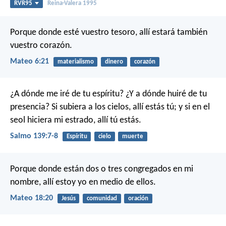
RVR95
Reina-Valera 1995
Porque donde esté vuestro tesoro, allí estará también
vuestro corazón.
Mateo 6:21
materialismo
dinero
corazón
¿A dónde me iré de tu espíritu?
¿Y a dónde huiré de tu
presencia?
Si subiera a los cielos, allí estás tú;
y si en el
seol hiciera mi estrado, allí tú estás.
Salmo 139:7-8
Espíritu
cielo
muerte
Porque donde están dos o tres congregados en mi
nombre, allí estoy yo en medio de ellos.
Mateo 18:20
Jesús
comunidad
oración