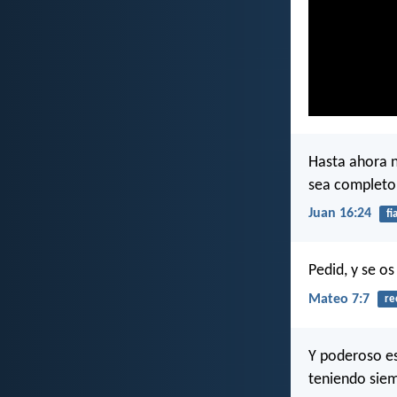
Hasta ahora n
sea completo
Juan 16:24
fi
Pedid, y se os
Mateo 7:7
re
Y poderoso es
teniendo siem