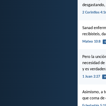
desgastando, 
2 Corintios 4:1
Sanad enfermo
recibisteis, d
Mateo 10:8
c
Pero la unció
necesidad de 
y es verdader
1 Juan 2:27
v
Asimismo, a t
que coma de e
Eclesiastés 5:1