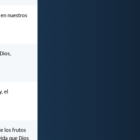
 en nuestros
Dios,
, el
e los frutos
vida que Dios