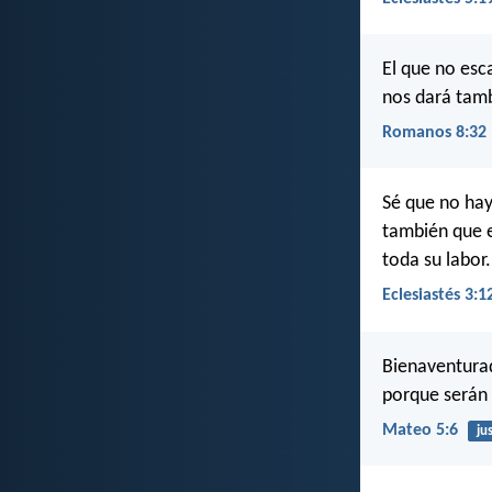
El que no esc
nos dará tamb
Romanos 8:32
Sé que no hay
también que e
toda su labor.
Eclesiastés 3:1
Bienaventurad
porque serán 
Mateo 5:6
jus