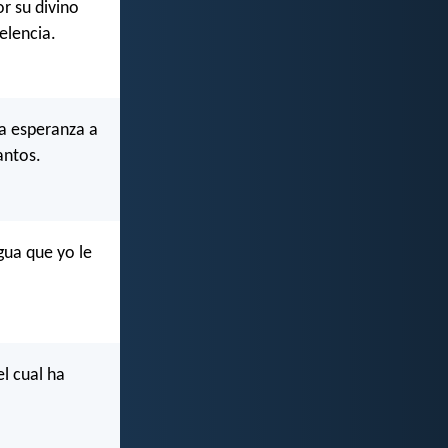
r su divino
elencia.
la esperanza a
antos.
gua que yo le
el cual ha