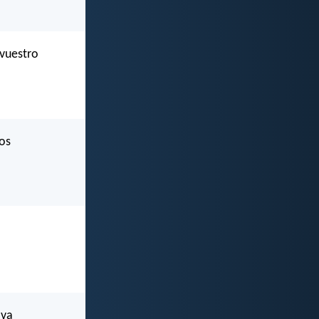
 vuestro
dos
 va