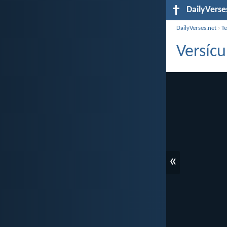
DailyVerse
DailyVerses.net
›
T
Versícu
«