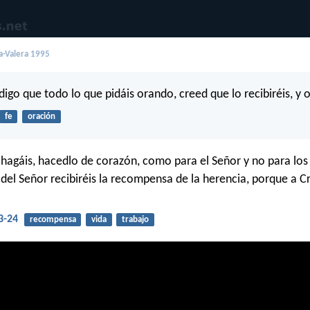
a-Valera 1995
digo que todo lo que pidáis orando, creed que lo recibiréis, y 
fe
oración
 hagáis, hacedlo de corazón, como para el Señor y no para lo
del Señor recibiréis la recompensa de la herencia, porque a Cr
3-24
recompensa
vida
trabajo