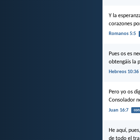
Y la esperanz
corazones por
Romanos 5:5
Pues os es ne
obtengáis la 
Hebreos 10:36
Pero yo os di
Consolador no
Juan 16:7
con
He aquí, pues,
de todo el tra