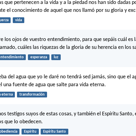
as que pertenecen a la vida y a la piedad nos han sido dadas po
te el conocimiento de aquel que nos llamó por su gloria y exc
uerza
vida
e los ojos de vuestro entendimiento, para que sepáis cuál es 
lamado, cuáles las riquezas de la gloria de su herencia en los s
entendimiento
esperanza
luz
eba del agua que yo le daré no tendrá sed jamás, sino que el a
él una fuente de agua que salte para vida eterna.
a eterna
transformación
s testigos suyos de estas cosas, y también el Espíritu Santo, 
os que lo obedecen.
obediencia
Espíritu
Espíritu Santo