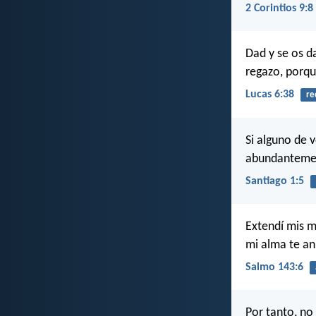
2 Corintios 9:8
Dad y se os d
regazo, porqu
Lucas 6:38
re
Si alguno de v
abundantement
Santiago 1:5
Extendí mis m
mi alma te an
Salmo 143:6
Por tanto, no