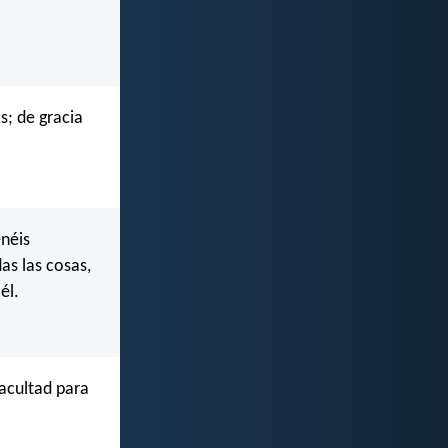
s; de gracia
enéis
as las cosas,
él.
facultad para