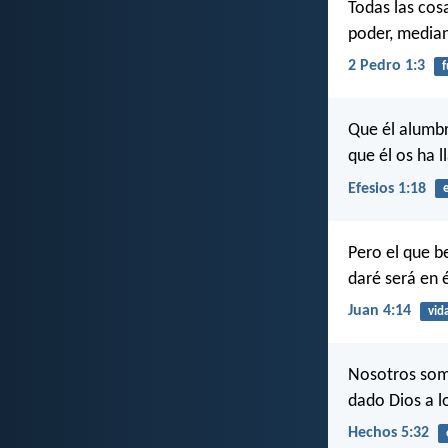
Todas las cos
poder, median
2 Pedro 1:3
f
Que él alumbr
que él os ha l
Efesios 1:18
Pero el que b
daré será en 
Juan 4:14
vid
Nosotros somo
dado Dios a l
Hechos 5:32