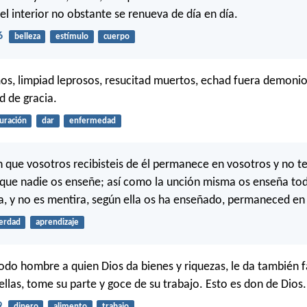
el interior no obstante se renueva de día en día.
6
belleza
estímulo
cuerpo
s, limpiad leprosos, resucitad muertos, echad fuera demonio
ad de gracia.
uración
dar
enfermedad
n que vosotros recibisteis de él permanece en vosotros y no t
que nadie os enseñe; así como la unción misma os enseña tod
a, y no es mentira, según ella os ha enseñado, permaneced en 
erdad
aprendizaje
odo hombre a quien Dios da bienes y riquezas, le da también 
llas, tome su parte y goce de su trabajo. Esto es don de Dios.
9
dinero
alimento
trabajo