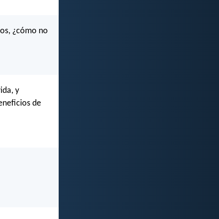
tros, ¿cómo no
ida, y
eneficios de