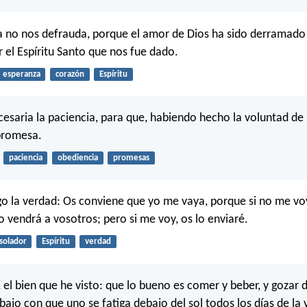
a no nos defrauda, porque el amor de Dios ha sido derramado
 el Espíritu Santo que nos fue dado.
esperanza
corazón
Espíritu
cesaria la paciencia, para que, habiendo hecho la voluntad de 
promesa.
paciencia
obediencia
promesas
go la verdad: Os conviene que yo me vaya, porque si no me voy
 vendrá a vosotros; pero si me voy, os lo enviaré.
solador
Espíritu
verdad
 el bien que he visto: que lo bueno es comer y beber, y gozar d
bajo con que uno se fatiga debajo del sol todos los días de la 