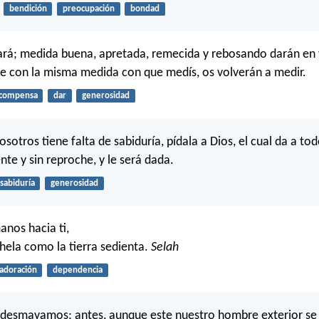
bendición
preocupación
bondad
ará; medida buena, apretada, remecida y rebosando darán en
e con la misma medida con que medís, os volverán a medir.
compensa
dar
generosidad
osotros tiene falta de sabiduría, pídala a Dios, el cual da a to
e y sin reproche, y le será dada.
sabiduría
generosidad
anos hacia ti,
hela como la tierra sedienta.
Selah
adoración
dependencia
 desmayamos; antes, aunque este nuestro hombre exterior se